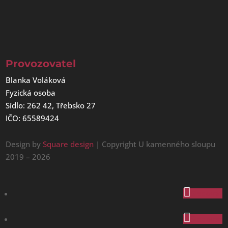
Provozovatel
Blanka Voláková
Fyzická osoba
Sídlo: 262 42, Třebsko 27
IČO: 65589424
Design by
Square design
| Copyright U kamenného sloupu
2019 – 2026
Sledovat
Sledovat