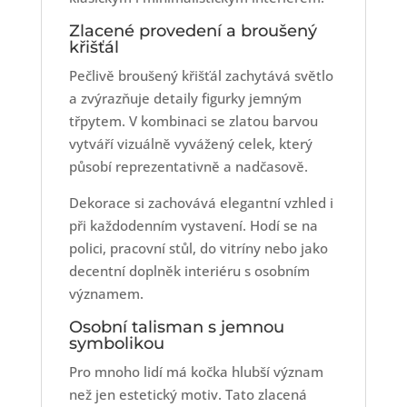
Zlacené provedení a broušený
křišťál
Pečlivě broušený křišťál zachytává světlo
a zvýrazňuje detaily figurky jemným
třpytem. V kombinaci se zlatou barvou
vytváří vizuálně vyvážený celek, který
působí reprezentativně a nadčasově.
Dekorace si zachovává elegantní vzhled i
při každodenním vystavení. Hodí se na
polici, pracovní stůl, do vitríny nebo jako
decentní doplněk interiéru s osobním
významem.
Osobní talisman s jemnou
symbolikou
Pro mnoho lidí má kočka hlubší význam
než jen estetický motiv. Tato zlacená