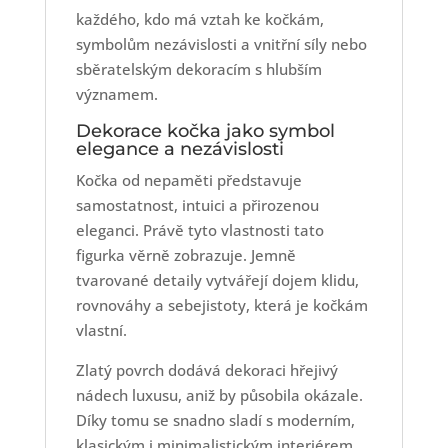
každého, kdo má vztah ke kočkám,
symbolům nezávislosti a vnitřní síly nebo
sběratelským dekoracím s hlubším
významem.
Dekorace kočka jako symbol
elegance a nezávislosti
Kočka od nepaměti představuje
samostatnost, intuici a přirozenou
eleganci. Právě tyto vlastnosti tato
figurka věrně zobrazuje. Jemně
tvarované detaily vytvářejí dojem klidu,
rovnováhy a sebejistoty, která je kočkám
vlastní.
Zlatý povrch dodává dekoraci hřejivý
nádech luxusu, aniž by působila okázale.
Díky tomu se snadno sladí s moderním,
klasickým i minimalistickým interiérem.