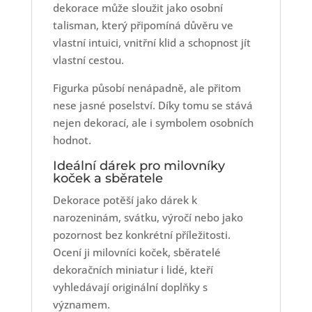
dekorace může sloužit jako osobní
talisman, který připomíná důvěru ve
vlastní intuici, vnitřní klid a schopnost jít
vlastní cestou.
Figurka působí nenápadně, ale přitom
nese jasné poselství. Díky tomu se stává
nejen dekorací, ale i symbolem osobních
hodnot.
Ideální dárek pro milovníky
koček a sběratele
Dekorace potěší jako dárek k
narozeninám, svátku, výročí nebo jako
pozornost bez konkrétní příležitosti.
Ocení ji milovníci koček, sběratelé
dekoračních miniatur i lidé, kteří
vyhledávají originální doplňky s
významem.