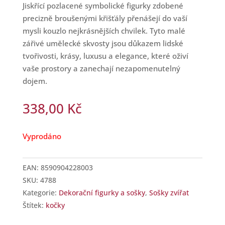
Jiskřící pozlacené symbolické figurky zdobené
precizně broušenými křišťály přenášejí do vaší
mysli kouzlo nejkrásnějších chvilek. Tyto malé
zářivé umělecké skvosty jsou důkazem lidské
tvořivosti, krásy, luxusu a elegance, které oživí
vaše prostory a zanechají nezapomenutelný
dojem.
338,00
Kč
Vyprodáno
EAN:
8590904228003
SKU:
4788
Kategorie:
Dekorační figurky a sošky
,
Sošky zvířat
Štítek:
kočky