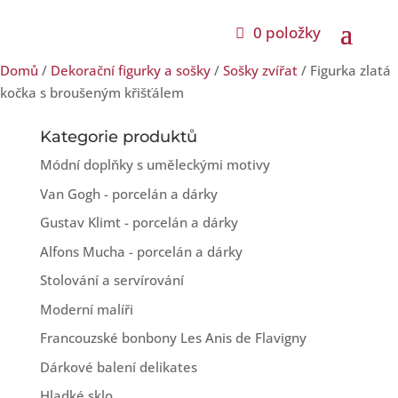
0 položky
Domů
/
Dekorační figurky a sošky
/
Sošky zvířat
/ Figurka zlatá
kočka s broušeným křišťálem
Kategorie produktů
Módní doplňky s uměleckými motivy
Van Gogh - porcelán a dárky
Gustav Klimt - porcelán a dárky
Alfons Mucha - porcelán a dárky
Stolování a servírování
Moderní malíři
Francouzské bonbony Les Anis de Flavigny
Dárkové balení delikates
Hladké sklo