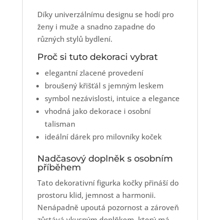
Díky univerzálnímu designu se hodí pro
ženy i muže a snadno zapadne do
různých stylů bydlení.
Proč si tuto dekoraci vybrat
elegantní zlacené provedení
broušený křišťál s jemným leskem
symbol nezávislosti, intuice a elegance
vhodná jako dekorace i osobní
talisman
ideální dárek pro milovníky koček
Nadčasový doplněk s osobním
příběhem
Tato dekorativní figurka kočky přináší do
prostoru klid, jemnost a harmonii.
Nenápadně upoutá pozornost a zároveň
zůstává vkusným doplňkem, který má