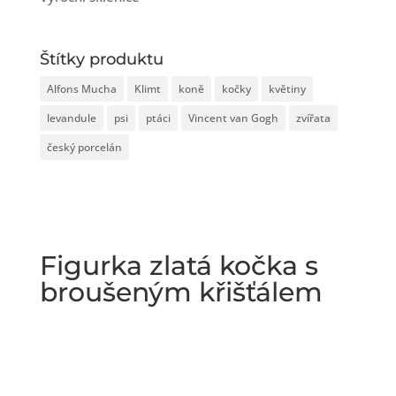
Štítky produktu
Alfons Mucha
Klimt
koně
kočky
květiny
levandule
psi
ptáci
Vincent van Gogh
zvířata
český porcelán
Figurka zlatá kočka s
broušeným křišťálem