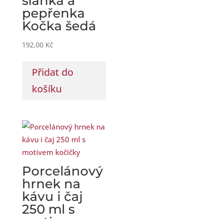
slánka a
pepřenka
Kočka šedá
192,00
Kč
Přidat do
košíku
Porcelánový
hrnek na
kávu i čaj
250 ml s