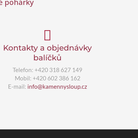
vé pohárky

Kontakty a objednávky
balíčků
Telefon: +420 318 627 149
Mobil: +420 602 386 162
E-mail:
info@kamennysloup.cz