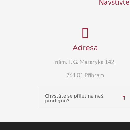
Navštivte

Adresa
nám. T. G. Masaryka 142,
261 01 Příbram
Chystáte se přijet na naši
prodejnu?