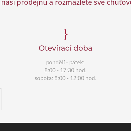
 naši prodejnu a rozmazlete své chuťo
}
Otevírací doba
pondělí - pátek:
8:00 - 17:30 hod.
sobota: 8:00 - 12:00 hod.