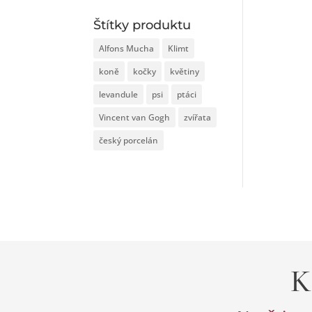
Štítky produktu
Alfons Mucha
Klimt
koně
kočky
květiny
levandule
psi
ptáci
Vincent van Gogh
zvířata
český porcelán
K