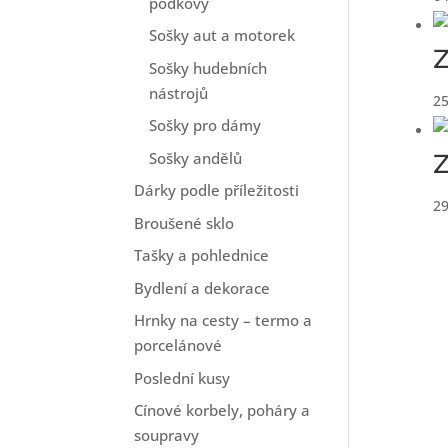
podkovy
Sošky aut a motorek
Z
Sošky hudebních
nástrojů
2
Sošky pro dámy
Sošky andělů
Z
Dárky podle příležitosti
2
Broušené sklo
Tašky a pohlednice
Bydlení a dekorace
Hrnky na cesty – termo a
porcelánové
Poslední kusy
Cínové korbely, poháry a
soupravy