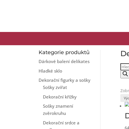
De
Kategorie produktů
Dárkové balení delikates
Prod
Hladké sklo
sea
Dekorační figurky a sošky
Sošky zvířat
Zobr
Dekorační křížky
Sošky znamení
zvěrokruhu
D
Dekorační srdce a
6