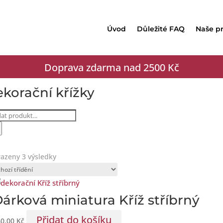
Úvod
Důležité FAQ
Naše p
Doprava zdarma nad 2500 Kč
korační křížky
ucts
rch
azeny 3 výsledky
árková miniatura Kříž stříbrný
Přidat do košíku
40,00
Kč