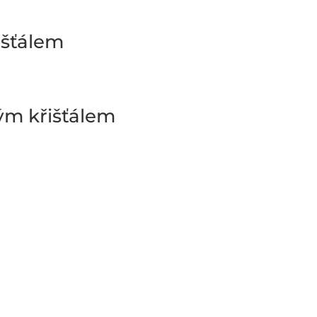
išťálem
vým křišťálem