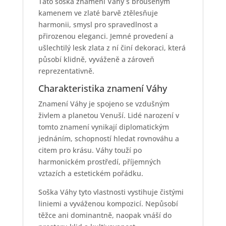
Tato soška znamení Váhy s broušeným
kamenem ve zlaté barvě ztělesňuje
harmonii, smysl pro spravedlnost a
přirozenou eleganci. Jemné provedení a
ušlechtilý lesk zlata z ní činí dekoraci, která
působí klidně, vyváženě a zároveň
reprezentativně.
Charakteristika znamení Váhy
Znamení Váhy je spojeno se vzdušným
živlem a planetou Venuší. Lidé narození v
tomto znamení vynikají diplomatickým
jednáním, schopností hledat rovnováhu a
citem pro krásu. Váhy touží po
harmonickém prostředí, příjemných
vztazích a estetickém pořádku.
Soška Váhy tyto vlastnosti vystihuje čistými
liniemi a vyváženou kompozicí. Nepůsobí
těžce ani dominantně, naopak vnáší do