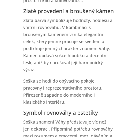
prostoru klid a kultivovanost.
Zlaté provedení a broušený kámen
Zlatá barva symbolizuje hodnoty, noblesu a
vnitřní rovnováhu. V kombinaci s
broušeným kamenem vzniká elegantní
celek, který jemně pracuje se světlem a
podtrhuje jemný charakter znamení Váhy.
Kámen dodává sošce hloubku a decentní
lesk, aniž by narušoval její harmonický
výraz.
Soška se hodí do obývacího pokoje,
pracovny i reprezentativního prostoru.
Přirozeně zapadne do moderního i
klasického interiéru.
Symbol rovnováhy a estetiky
Soška znamení Váhy představuje víc než
jen dekoraci. Připomíná potřebu rovnováhy
mezi rozumem a emocemi, mezi dáváním a