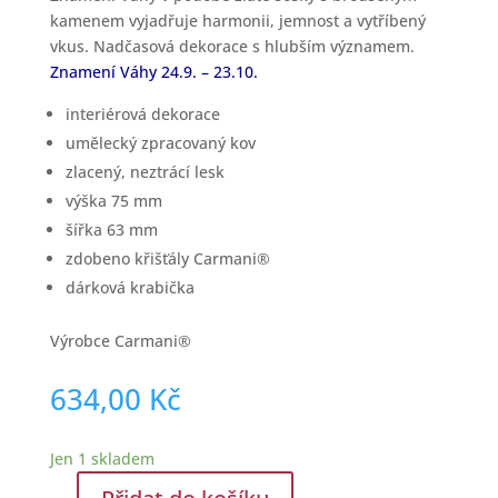
kamenem vyjadřuje harmonii, jemnost a vytříbený
vkus. Nadčasová dekorace s hlubším významem.
Znamení Váhy 24.9. – 23.10.
interiérová dekorace
umělecký zpracovaný kov
zlacený, neztrácí lesk
výška 75 mm
šířka 63 mm
zdobeno křišťály Carmani®
dárková krabička
Výrobce Carmani®
634,00
Kč
Jen 1 skladem