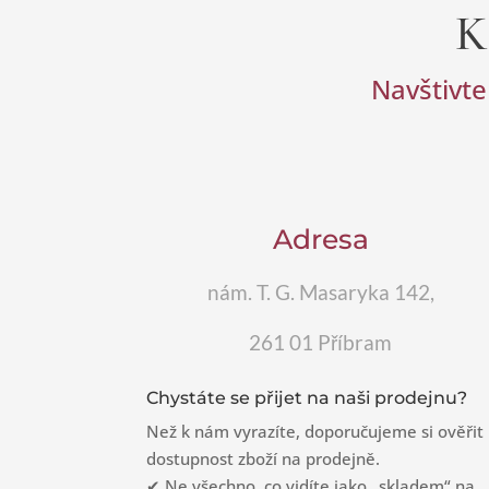
K
Navštivte
Adresa
nám. T. G. Masaryka 142,
261 01 Příbram
Chystáte se přijet na naši prodejnu?
Než k nám vyrazíte, doporučujeme si ověřit
dostupnost zboží na prodejně.
✔ Ne všechno, co vidíte jako „skladem“ na