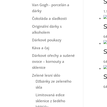
S
Van Gogh - porcelán a
dárky
1.
Čokoláda a sladkosti
S
Originální dárky s
alkoholem
6
Dárkové poukazy
Káva a čaj
S
Dárkové ořechy a sušené
ovoce – kornouty a
6
sklenice
Zelené lesní sklo
S
Džbánky ze zeleného
6
skla
Limitovaná edice
sklenice z šedého
křišťálu