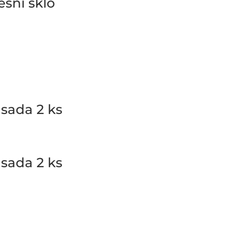
esní sklo
 sada 2 ks
 sada 2 ks