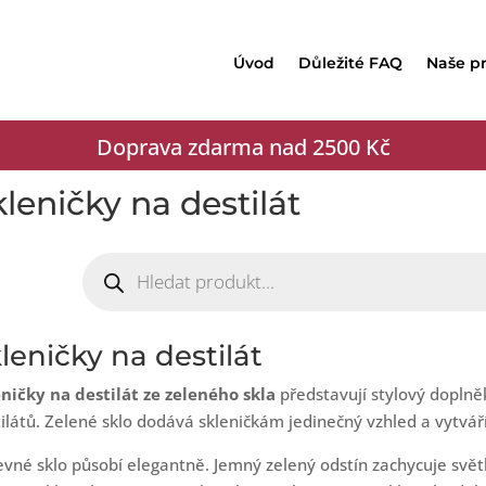
Úvod
Důležité FAQ
Naše p
Doprava zdarma nad 2500 Kč
leničky na destilát
Products
search
leničky na destilát
ničky na destilát ze zeleného skla
představují stylový doplněk
ilátů. Zelené sklo dodává skleničkám jedinečný vzhled a vytváří 
vné sklo působí elegantně. Jemný zelený odstín zachycuje světl