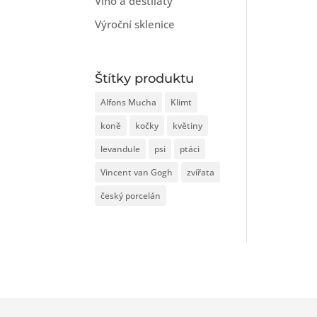
Víno a destiláty
Výroční sklenice
Štítky produktu
Alfons Mucha
Klimt
koně
kočky
květiny
levandule
psi
ptáci
Vincent van Gogh
zvířata
český porcelán