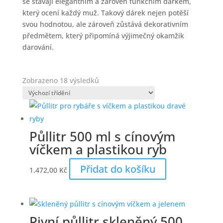
se stávají elegantním a zároveň funkčním dárkem,
který ocení každý muž. Takový dárek nejen potěší
svou hodnotou, ale zároveň zůstává dekorativním
předmětem, který připomíná výjimečný okamžik
darování.
Zobrazeno 18 výsledků
Půllitr 500 ml s cínovým
víčkem a plastikou ryb
Přidat do košíku
1.472,00
Kč
Pivní půllitr skleněný 500