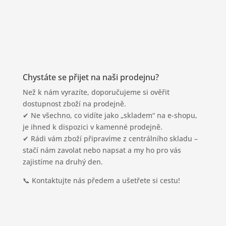
Adresa
nám. T. G. Masaryka 142,
261 01 Příbram
Chystáte se přijet na naši prodejnu?
Než k nám vyrazíte, doporučujeme si ověřit
dostupnost zboží na prodejně.
✔ Ne všechno, co vidíte jako „skladem“ na e-shopu,
je ihned k dispozici v kamenné prodejně.
✔ Rádi vám zboží připravíme z centrálního skladu –
stačí nám zavolat nebo napsat a my ho pro vás
zajistíme na druhý den.
📞 Kontaktujte nás předem a ušetřete si cestu!