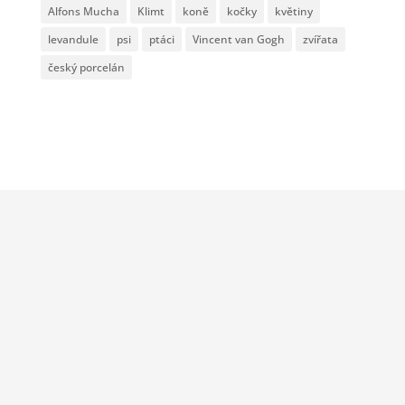
Alfons Mucha
Klimt
koně
kočky
květiny
levandule
psi
ptáci
Vincent van Gogh
zvířata
český porcelán
Kamenný obchod v Příbrami
Navštivte naši prodejnu a rozmazlete své
chuťové pohárky