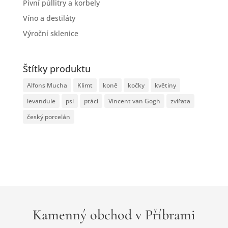
Pivní půllitry a korbely
Víno a destiláty
Výroční sklenice
Štítky produktu
Alfons Mucha
Klimt
koně
kočky
květiny
levandule
psi
ptáci
Vincent van Gogh
zvířata
český porcelán
Kamenný obchod v Příbrami