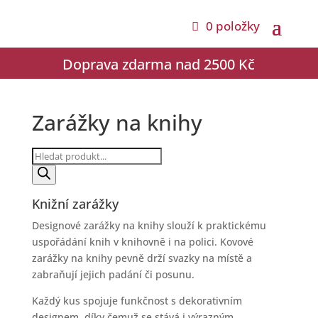
0 položky
Doprava zdarma nad 2500 Kč
Zarážky na knihy
Products
search
Knižní zarážky
Designové zarážky na knihy slouží k praktickému
uspořádání knih v knihovně i na polici. Kovové
zarážky na knihy pevně drží svazky na místě a
zabraňují jejich padání či posunu.
Každý kus spojuje funkčnost s dekorativním
designem, díky čemuž se stává i výrazným