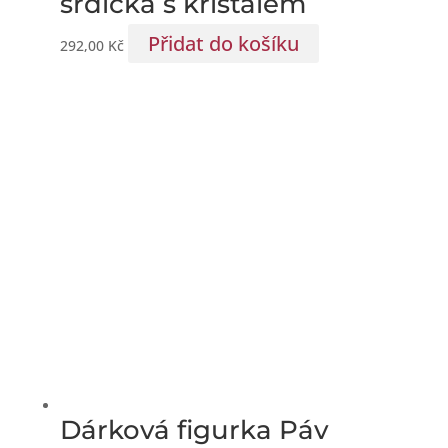
srdíčka s křišťálem
Přidat do košíku
292,00
Kč
Dárková figurka Páv