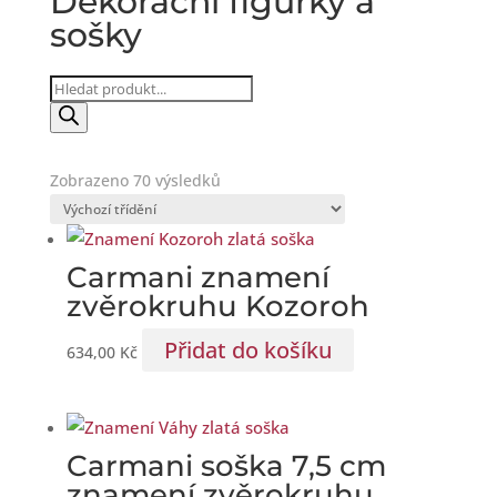
Dekorační figurky a
sošky
Products
search
Zobrazeno 70 výsledků
Carmani znamení
zvěrokruhu Kozoroh
Přidat do košíku
634,00
Kč
Carmani soška 7,5 cm
znamení zvěrokruhu