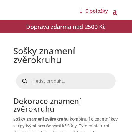
0 položky
Doprava zdarma nad 2500 Kč
Sošky znamení
zvěrokruhu
Products
search
Dekorace znamení
zvěrokruhu
Sošky znamení zvěrokruhu
kombinují elegantní kov
s třpytivými broušenými křišťály. Tyto miniaturní