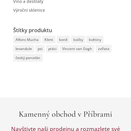
Víno a destiláty
Výroční sklenice
Štítky produktu
Alfons Mucha
Klimt
koně
kočky
květiny
levandule
psi
ptáci
Vincent van Gogh
zvířata
český porcelán
Kamenný obchod v Příbrami
Navštivte naši prodejnu a rozmazlete své