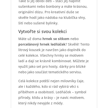
Také si jej oblíbí děti – stačí jej naplnit
sušenkami nebo bonbony a máte krásnou,
originální dózu. Pro kreativní duše se
skvěle hodí jako nádoba na klubíčka vlny,
šití nebo sušené bylinky.
Vytvořte si svou kolekci
Máte už doma
hrnek se sítkem
nebo
porcelánový hrnek ledňáček
? Skvělé! Tento
litrový kousek je navržen jako doplněk do
celé kolekce. Všechny hrnky se motivem
ladí a dají se krásně kombinovat. Můžete je
využít jako set pro hosty, dárky pro blízké
nebo jako součást tematického servisu.
Celá kolekce potěší nejen milovníky čaje,
ale i každého, kdo si rád vybírá věci s
příběhem a osobitostí. Ledňáček – symbol
přírody, klidu a krásy – je navíc motivem,
který nikdy nevyjde z módy.