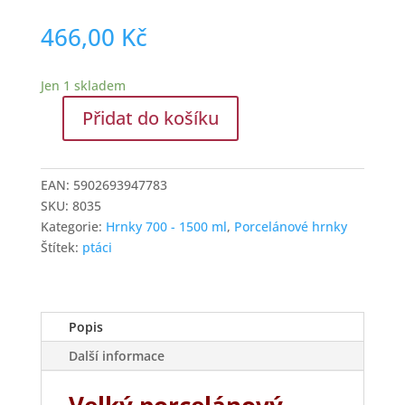
466,00
Kč
Jen 1 skladem
Přidat do košíku
Velký
porcelánový
hrnek
EAN:
5902693947783
Ledňáček
SKU:
8035
množství
Kategorie:
Hrnky 700 - 1500 ml
,
Porcelánové hrnky
Štítek:
ptáci
Popis
Další informace