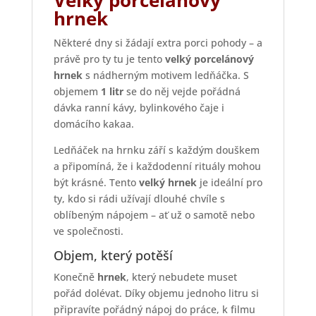
Velký porcelánový
hrnek
Některé dny si žádají extra porci pohody – a
právě pro ty tu je tento
velký porcelánový
hrnek
s nádherným motivem ledňáčka. S
objemem
1 litr
se do něj vejde pořádná
dávka ranní kávy, bylinkového čaje i
domácího kakaa.
Ledňáček na hrnku září s každým douškem
a připomíná, že i každodenní rituály mohou
být krásné. Tento
velký hrnek
je ideální pro
ty, kdo si rádi užívají dlouhé chvíle s
oblíbeným nápojem – ať už o samotě nebo
ve společnosti.
Objem, který potěší
Konečně
hrnek
, který nebudete muset
pořád dolévat. Díky objemu jednoho litru si
připravíte pořádný nápoj do práce, k filmu