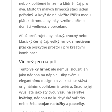
nebo k oblíbené knize – a klidně i čaj pro
dva. Místo tří malých hrnečků stačí jeden
pořádný. A když do něj vložíte lžičku medu,
plátek citronu a bylinky, vznikne přímo
domácí wellness v porcelánu.
Ať už preferujete bylinkový, ovocný nebo
klasický černý čaj,
velký hrnek s motivem
ptáčka
poskytne prostor i pro kreativní
kombinace.
Víc než jen na pití
Tento
velký hrnek
ale nemusí sloužit jen
jako nádoba na nápoje. Díky svému
elegantnímu designu a velikosti se stává
originálním doplňkem interiéru. Snadno jej
využijete jako stylovou
vázu na čerstvé
květiny
, nádobu na kuchyňské vařečky
nebo třeba
stojan na tužky a pastelky
.