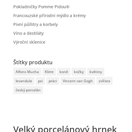
Pokladničky Pomme Pidou®
Francouzské přírodní mýdlo a krémy
Pivní půllitry a korbely
Víno a destiláty
Výroční sklenice
Štítky produktu
Alfons Mucha
Klimt
koně
kočky
květiny
levandule
psi
ptáci
Vincent van Gogh
zvířata
český porcelán
Velký porcelánový hrnek