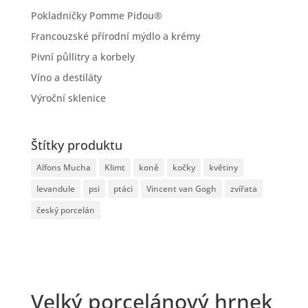
Pokladničky Pomme Pidou®
Francouzské přírodní mýdlo a krémy
Pivní půllitry a korbely
Víno a destiláty
Výroční sklenice
Štítky produktu
Alfons Mucha
Klimt
koně
kočky
květiny
levandule
psi
ptáci
Vincent van Gogh
zvířata
český porcelán
Velký porcelánový hrnek