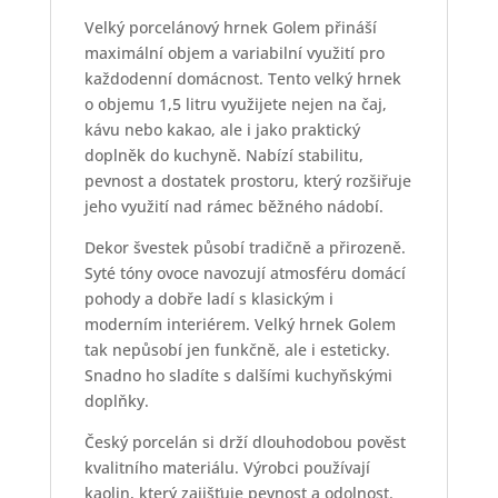
Velký porcelánový hrnek Golem přináší
maximální objem a variabilní využití pro
každodenní domácnost. Tento velký hrnek
o objemu 1,5 litru využijete nejen na čaj,
kávu nebo kakao, ale i jako praktický
doplněk do kuchyně. Nabízí stabilitu,
pevnost a dostatek prostoru, který rozšiřuje
jeho využití nad rámec běžného nádobí.
Dekor švestek působí tradičně a přirozeně.
Syté tóny ovoce navozují atmosféru domácí
pohody a dobře ladí s klasickým i
moderním interiérem. Velký hrnek Golem
tak nepůsobí jen funkčně, ale i esteticky.
Snadno ho sladíte s dalšími kuchyňskými
doplňky.
Český porcelán si drží dlouhodobou pověst
kvalitního materiálu. Výrobci používají
kaolin, který zajišťuje pevnost a odolnost.