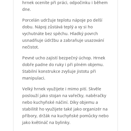
hrnek oceníte při práci, odpočinku i během
dne.
Porcelán udržuje teplotu nápoje po delší
dobu. Nápoj zůstává teplý a vy si ho
vychutnáte bez spěchu. Hladký povrch
usnadňuje údržbu a zabraňuje usazování
nečistot.
Pevné ucho zajistí bezpečný úchop. Hrnek
dobře padne do ruky i při plném objemu.
Stabilní konstrukce zvyšuje jistotu při
manipulaci.
Velký hrnek využijete i mimo pití. Skvěle
poslouží jako stojan na vařečky, naběračky
nebo kuchyňské náčiní. Díky objemu a
stabilitě ho využijete také jako organizér na
příbory, držák na kuchyňské pomůcky nebo
jako květináč na bylinky.