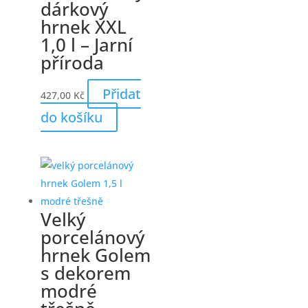
dárkový
hrnek XXL
1,0 l – Jarní
příroda
Přidat
427,00
Kč
do košíku
Velký
porcelánový
hrnek Golem
s dekorem
modré