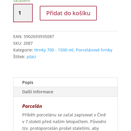
Skladem
Hrnek
Přidat do košíku
velký
Malovaný
datel
množství
EAN:
5902693935087
SKU:
2087
Kategorie:
Hrnky 700 - 1500 ml
,
Porcelánové hrnky
Štítek:
ptáci
Popis
Další informace
Porcelán
Příběh porcelánu se začal zapisovat v Číně
v 7.století před naším letopočtem. Původní
tzv. protoporcelán prošel staletími, aby