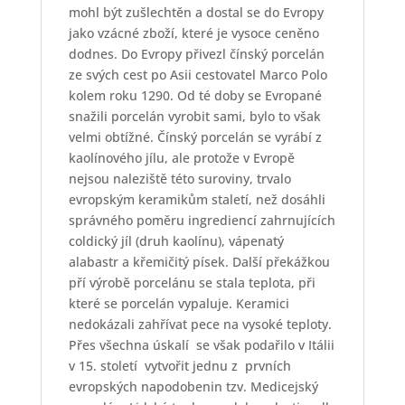
mohl být zušlechtěn a dostal se do Evropy
jako vzácné zboží, které je vysoce ceněno
dodnes. Do Evropy přivezl čínský porcelán
ze svých cest po Asii cestovatel Marco Polo
kolem roku 1290. Od té doby se Evropané
snažili porcelán vyrobit sami, bylo to však
velmi obtížné. Čínský porcelán se vyrábí z
kaolínového jílu, ale protože v Evropě
nejsou naleziště této suroviny, trvalo
evropským keramikům staletí, než dosáhli
správného poměru ingrediencí zahrnujících
coldický jíl (druh kaolínu), vápenatý
alabastr a křemičitý písek. Další překážkou
pří výrobě porcelánu se stala teplota, při
které se porcelán vypaluje. Keramici
nedokázali zahřívat pece na vysoké teploty.
Přes všechna úskalí
se však podařilo v Itálii
v 15. století
vytvořit jednu z
prvních
evropských napodobenin tzv. Medicejský