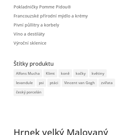
Pokladničky Pomme Pidou®
Francouzské přírodní mýdlo a krémy
Pivní půllitry a korbely
Víno a destiláty
Výroční sklenice
Štítky produktu
Alfons Mucha
Klimt
koně
kočky
květiny
levandule
psi
ptáci
Vincent van Gogh
zvířata
český porcelán
Hrnek velký Malovaný