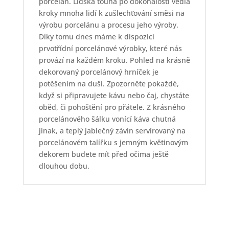
porcelán. Lidská touha po dokonalosti vedla
kroky mnoha lidí k zušlechťování směsi na
výrobu porcelánu a procesu jeho výroby.
Díky tomu dnes máme k dispozici
prvotřídní porcelánové výrobky, které nás
provází na každém kroku. Pohled na krásně
dekorovaný porcelánový hrníček je
potěšením na duši. Zpozorněte pokaždé,
když si připravujete kávu nebo čaj, chystáte
oběd, či pohoštění pro přátele. Z krásného
porcelánového šálku vonící káva chutná
jinak, a teplý jablečný závin servírovaný na
porcelánovém talířku s jemným květinovým
dekorem budete mít před očima ještě
dlouhou dobu.