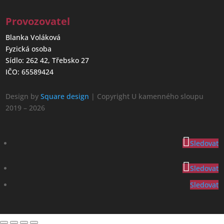
Provozovatel
Blanka Voláková
Fyzická osoba
Sídlo: 262 42, Třebsko 27
IČO: 65589424
Design by
Square design
| Copyright U kamenného sloupu
2019 – 2026
Sledovat
Sledovat
Sledovat