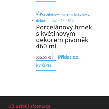
Porcelánový hrnek
s květinovým
dekorem pivoněk
460 ml
Přidat do
220,00
Kč
košíku
Důležité informace