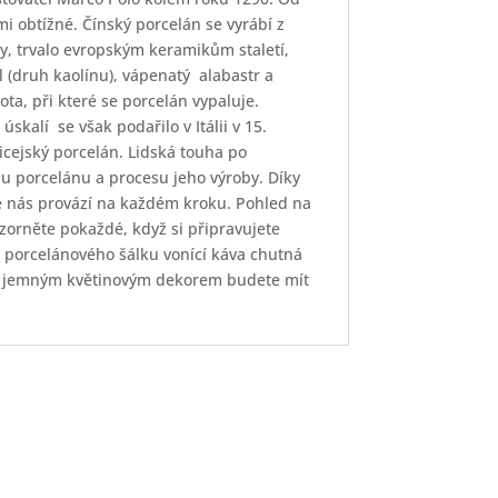
mi obtížné. Čínský porcelán se vyrábí z
ny, trvalo evropským keramikům staletí,
l (druh kaolínu), vápenatý
alabastr a
ota, při které se porcelán vypaluje.
 úskalí
se však podařilo v Itálii v 15.
cejský porcelán. Lidská touha po
bu porcelánu a procesu jeho výroby. Díky
é nás provází na každém kroku. Pohled na
zorněte pokaždé, když si připravujete
o porcelánového šálku vonící káva chutná
u s jemným květinovým dekorem budete mít