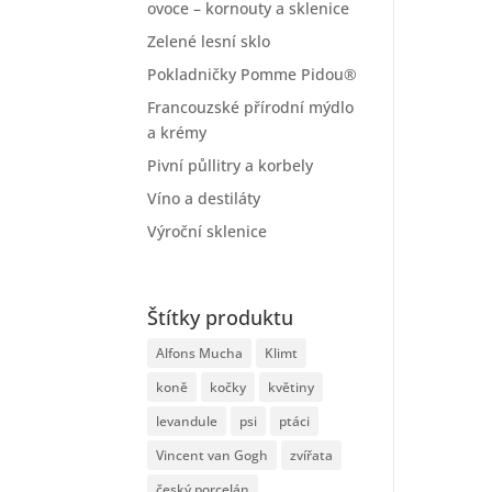
ovoce – kornouty a sklenice
Zelené lesní sklo
Pokladničky Pomme Pidou®
Francouzské přírodní mýdlo
a krémy
Pivní půllitry a korbely
Víno a destiláty
Výroční sklenice
Štítky produktu
Alfons Mucha
Klimt
koně
kočky
květiny
levandule
psi
ptáci
Vincent van Gogh
zvířata
český porcelán