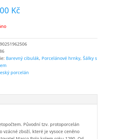
,00
Kč
áno
90251962506
86
ie:
Barevný cibulák
,
Porcelánové hrnky
,
Šálky s
kem
český porcelán
letopočtem. Původní tzv. protoporcelán
ko vzácné zboží, které je vysoce ceněno
estovatel Marco Polo kolem roku 1290. Od