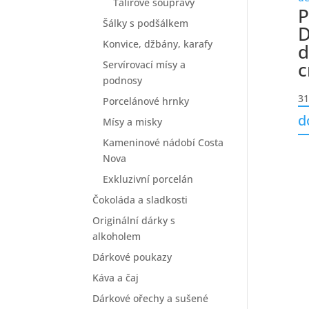
Talířové soupravy
P
Šálky s podšálkem
D
Konvice, džbány, karafy
d
c
Servírovací mísy a
podnosy
31
Porcelánové hrnky
d
Mísy a misky
Kameninové nádobí Costa
Nova
Exkluzivní porcelán
Čokoláda a sladkosti
Originální dárky s
alkoholem
Dárkové poukazy
Káva a čaj
Dárkové ořechy a sušené