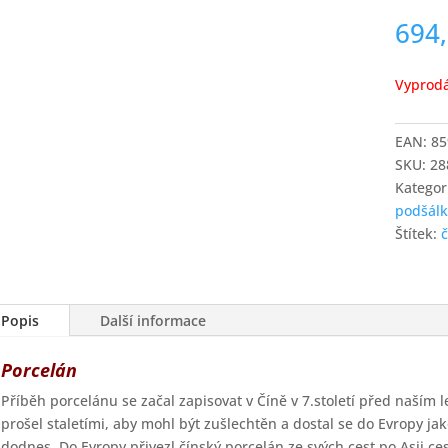
694
Vyprod
EAN:
85
SKU:
28
Kategor
podšál
Štítek:
Popis
Další informace
Porcelán
Příběh porcelánu se začal zapisovat v Číně v 7.století před naším 
prošel staletími, aby mohl být zušlechtěn a dostal se do Evropy ja
dodnes. Do Evropy přivezl čínský porcelán ze svých cest po Asii c