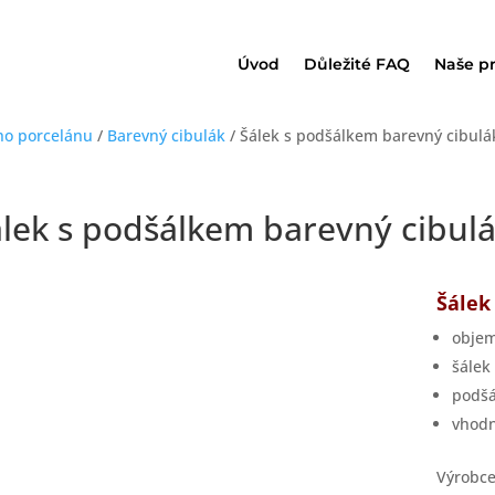
Úvod
Důležité FAQ
Naše p
ho porcelánu
/
Barevný cibulák
/ Šálek s podšálkem barevný cibulá
lek s podšálkem barevný cibul
Šálek
objem
šálek
podšá
vhodn
Výrobce