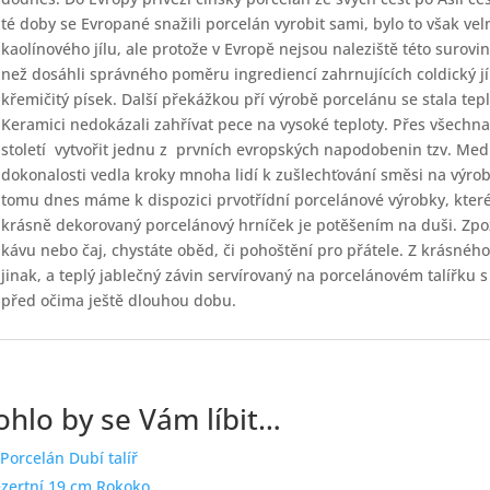
té doby se Evropané snažili porcelán vyrobit sami, bylo to však vel
kaolínového jílu, ale protože v Evropě nejsou naleziště této surovi
než dosáhli správného poměru ingrediencí zahrnujících coldický jí
křemičitý písek. Další překážkou pří výrobě porcelánu se stala tepl
Keramici nedokázali zahřívat pece na vysoké teploty. Přes všechna
století
vytvořit jednu z
prvních evropských napodobenin tzv. Medi
dokonalosti vedla kroky mnoha lidí k zušlechťování směsi na výro
tomu dnes máme k dispozici prvotřídní porcelánové výrobky, kter
krásně dekorovaný porcelánový hrníček je potěšením na duši. Zpo
kávu nebo čaj, chystáte oběd, či pohoštění pro přátele. Z krásnéh
jinak, a teplý jablečný závin servírovaný na porcelánovém talířk
před očima ještě dlouhou dobu.
hlo by se Vám líbit…