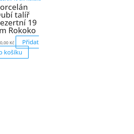
orcelán
ubí talíř
ezertní 19
m Rokoko
Přidat
0,00
Kč
o košíku