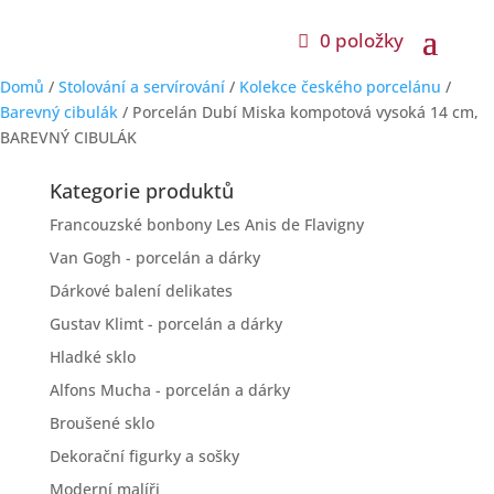
0 položky
Domů
/
Stolování a servírování
/
Kolekce českého porcelánu
/
Barevný cibulák
/ Porcelán Dubí Miska kompotová vysoká 14 cm,
BAREVNÝ CIBULÁK
Kategorie produktů
Francouzské bonbony Les Anis de Flavigny
Van Gogh - porcelán a dárky
Dárkové balení delikates
Gustav Klimt - porcelán a dárky
Hladké sklo
Alfons Mucha - porcelán a dárky
Broušené sklo
Dekorační figurky a sošky
Moderní malíři