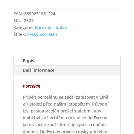
kompotová
vysoká
EAN:
8590251981224
14
SKU:
2507
cm,
Kategorie:
Barevný cibulák
BAREVNÝ
Štítek:
český porcelán
CIBULÁK
množství
Popis
Další informace
Porcelán
Příběh porcelánu se začal zapisovat v Číně
v 7.století před naším letopočtem. Původní
tzv. protoporcelán prošel staletími, aby
mohl být zušlechtěn a dostal se do Evropy
jako vzácné zboží, které je vysoce ceněno
dodnes. Do Evropy přivezl čínský porcelán