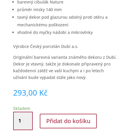
barevný cibulák Nature
průměr misky 140 mm
tavný dekor pod glazurou odolný proti otěru a
mechanickému poškození
vhodné do myčky nádobí a mikrovlnky
Výrobce Český porcelán Dubí a.s.
Originální barevná varianta známého dekoru z Dubí.
Dekor je vtavný, takže je dokonale připravený pro
každodenní zátěž ve vaší kuchyni a i po letech
užívání bude vypadat stále jako nový.
293,00
Kč
Skladem
Porcelán
Přidat do košíku
Dubí
Miska