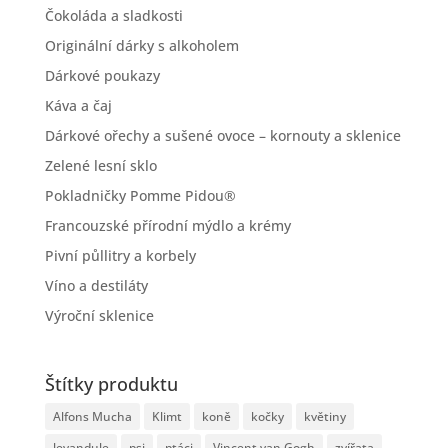
Čokoláda a sladkosti
Originální dárky s alkoholem
Dárkové poukazy
Káva a čaj
Dárkové ořechy a sušené ovoce – kornouty a sklenice
Zelené lesní sklo
Pokladničky Pomme Pidou®
Francouzské přírodní mýdlo a krémy
Pivní půllitry a korbely
Víno a destiláty
Výroční sklenice
Štítky produktu
Alfons Mucha
Klimt
koně
kočky
květiny
levandule
psi
ptáci
Vincent van Gogh
zvířata