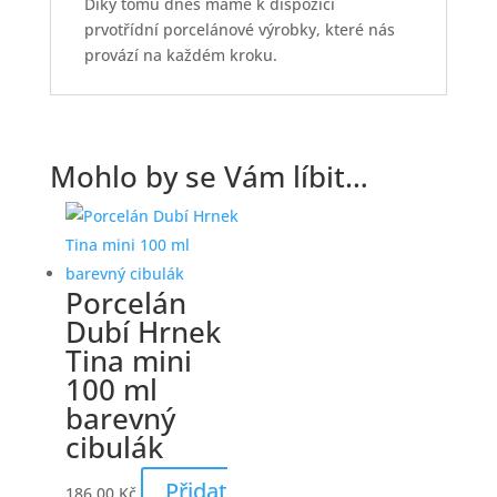
Díky tomu dnes máme k dispozici
prvotřídní porcelánové výrobky, které nás
provází na každém kroku.
Mohlo by se Vám líbit…
Porcelán
Dubí Hrnek
Tina mini
100 ml
barevný
cibulák
Přidat
186,00
Kč