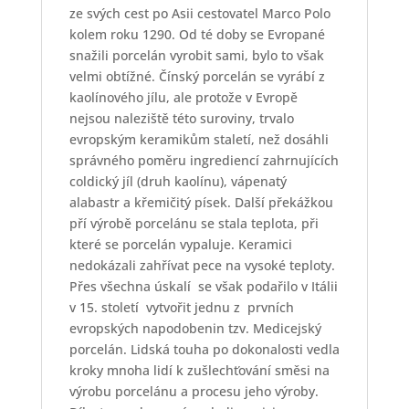
ze svých cest po Asii cestovatel Marco Polo
kolem roku 1290. Od té doby se Evropané
snažili porcelán vyrobit sami, bylo to však
velmi obtížné. Čínský porcelán se vyrábí z
kaolínového jílu, ale protože v Evropě
nejsou naleziště této suroviny, trvalo
evropským keramikům staletí, než dosáhli
správného poměru ingrediencí zahrnujících
coldický jíl (druh kaolínu), vápenatý
alabastr a křemičitý písek. Další překážkou
pří výrobě porcelánu se stala teplota, při
které se porcelán vypaluje. Keramici
nedokázali zahřívat pece na vysoké teploty.
Přes všechna úskalí
se však podařilo v Itálii
v 15. století
vytvořit jednu z
prvních
evropských napodobenin tzv. Medicejský
porcelán. Lidská touha po dokonalosti vedla
kroky mnoha lidí k zušlechťování směsi na
výrobu porcelánu a procesu jeho výroby.