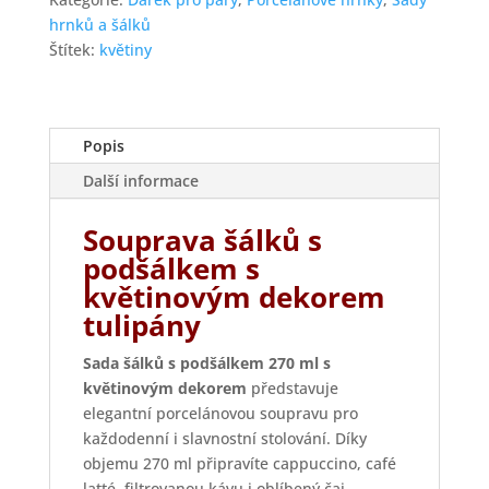
květinovým
hrnků a šálků
dekorem
Štítek:
květiny
tulipánů
množství
Popis
Další informace
Souprava šálků s
podšálkem s
květinovým dekorem
tulipány
Sada šálků s podšálkem 270 ml s
květinovým dekorem
představuje
elegantní porcelánovou soupravu pro
každodenní i slavnostní stolování. Díky
objemu 270 ml připravíte cappuccino, café
latté, filtrovanou kávu i oblíbený čaj.