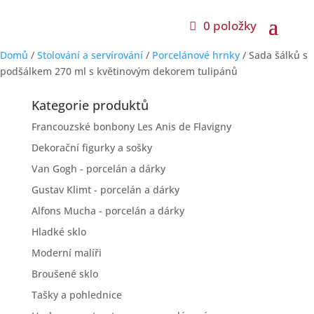
0 položky
Domů
/
Stolování a servírování
/
Porcelánové hrnky
/ Sada šálků s
podšálkem 270 ml s květinovým dekorem tulipánů
Kategorie produktů
Francouzské bonbony Les Anis de Flavigny
Dekorační figurky a sošky
Van Gogh - porcelán a dárky
Gustav Klimt - porcelán a dárky
Alfons Mucha - porcelán a dárky
Hladké sklo
Moderní malíři
Broušené sklo
Tašky a pohlednice