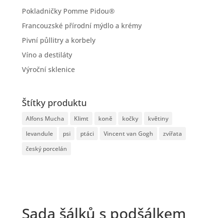
Pokladničky Pomme Pidou®
Francouzské přírodní mýdlo a krémy
Pivní půllitry a korbely
Víno a destiláty
Výroční sklenice
Štítky produktu
Alfons Mucha
Klimt
koně
kočky
květiny
levandule
psi
ptáci
Vincent van Gogh
zvířata
český porcelán
Sada šálků s podšálkem