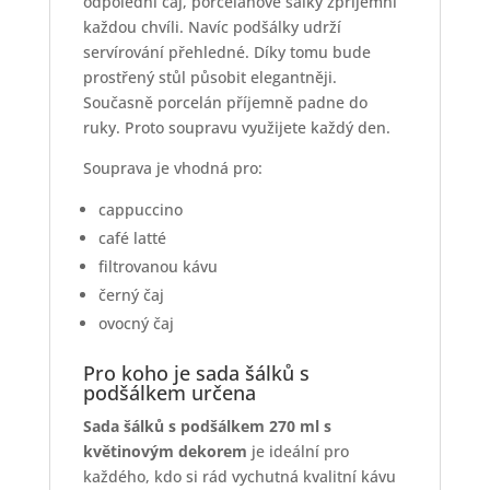
odpolední čaj, porcelánové šálky zpříjemní
každou chvíli. Navíc podšálky udrží
servírování přehledné. Díky tomu bude
prostřený stůl působit elegantněji.
Současně porcelán příjemně padne do
ruky. Proto soupravu využijete každý den.
Souprava je vhodná pro:
cappuccino
café latté
filtrovanou kávu
černý čaj
ovocný čaj
Pro koho je sada šálků s
podšálkem určena
Sada šálků s podšálkem 270 ml s
květinovým dekorem
je ideální pro
každého, kdo si rád vychutná kvalitní kávu