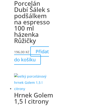
Porcelán
Dubí Šálek s
podšálkem
na espresso
100 ml
házenka
Růžičky
Přidat
196,00
Kč
do košíku
Hrnek Golem
1,5 l citrony