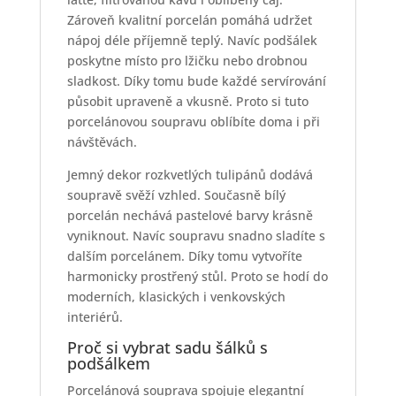
Zároveň kvalitní porcelán pomáhá udržet
nápoj déle příjemně teplý. Navíc podšálek
poskytne místo pro lžičku nebo drobnou
sladkost. Díky tomu bude každé servírování
působit upraveně a vkusně. Proto si tuto
porcelánovou soupravu oblíbíte doma i při
návštěvách.
Jemný dekor rozkvetlých tulipánů dodává
soupravě svěží vzhled. Současně bílý
porcelán nechává pastelové barvy krásně
vyniknout. Navíc soupravu snadno sladíte s
dalším porcelánem. Díky tomu vytvoříte
harmonicky prostřený stůl. Proto se hodí do
moderních, klasických i venkovských
interiérů.
Proč si vybrat sadu šálků s
podšálkem
Porcelánová souprava spojuje elegantní