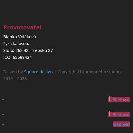
Provozovatel
Blanka Voláková
Fyzická osoba
Sídlo: 262 42, Třebsko 27
IČO: 65589424
Design by
Square design
| Copyright U kamenného sloupu
2019 – 2026
Sledovat
Sledovat