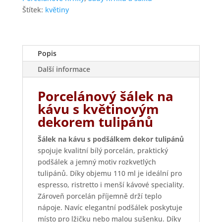
110
Štítek:
květiny
ml
množství
Popis
Další informace
Porcelánový šálek na
kávu s květinovým
dekorem tulipánů
Šálek na kávu s podšálkem dekor tulipánů
spojuje kvalitní bílý porcelán, praktický
podšálek a jemný motiv rozkvetlých
tulipánů. Díky objemu 110 ml je ideální pro
espresso, ristretto i menší kávové speciality.
Zároveň porcelán příjemně drží teplo
nápoje. Navíc elegantní podšálek poskytuje
místo pro lžičku nebo malou sušenku. Díky