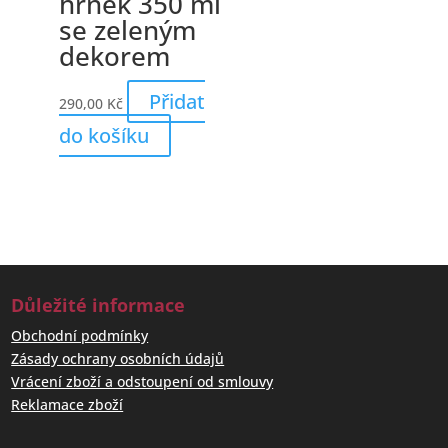
hrnek 350 ml
se zeleným
dekorem
Přidat
290,00
Kč
do košíku
Důležité informace
Obchodní podmínky
Zásady ochrany osobních údajů
Vrácení zboží a odstoupení od smlouvy
Reklamace zboží