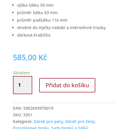
výška šálku 50 mm
průměr šálku 63 mm
průměr podšálku 116 mm
vhodné do myčky nádobí a mikrovlnné trouby
dárková krabička
585,00
Kč
Skladem
Porcelánový
Přidat do košíku
šálek
na
kávu
s
EAN:
5902693970019
podšálkem
SKU:
3351
dekor
Kategorie:
Dárek pro páry
,
Dárek pro ženy
,
tulipánů
Porcelánové hrnky
,
Sady hrnků a šálků