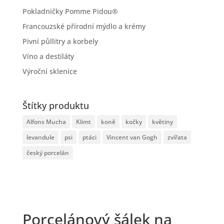
Pokladničky Pomme Pidou®
Francouzské přírodní mýdlo a krémy
Pivní půllitry a korbely
Víno a destiláty
Výroční sklenice
Štítky produktu
Alfons Mucha
Klimt
koně
kočky
květiny
levandule
psi
ptáci
Vincent van Gogh
zvířata
český porcelán
Porcelánový šálek na