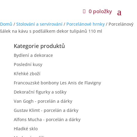
0 položky
Domů
/
Stolování a servírování
/
Porcelánové hrnky
/ Porcelánový
šálek na kávu s podšálkem dekor tulipánů 110 ml
Kategorie produktů
Bydlení a dekorace
Poslední kusy
Křehké zboží
Francouzské bonbony Les Anis de Flavigny
Dekorační figurky a sošky
Van Gogh - porcelán a dárky
Gustav Klimt - porcelán a dárky
Alfons Mucha - porcelán a dárky
Hladké sklo