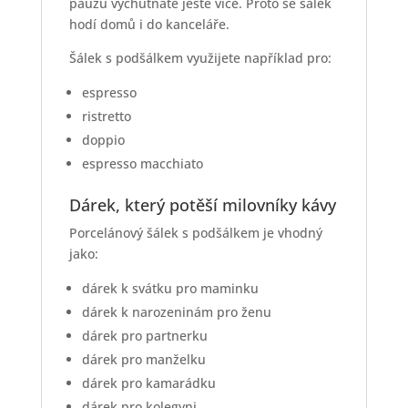
pauzu vychutnáte ještě více. Proto se šálek
hodí domů i do kanceláře.
Šálek s podšálkem využijete například pro:
espresso
ristretto
doppio
espresso macchiato
Dárek, který potěší milovníky kávy
Porcelánový šálek s podšálkem je vhodný
jako:
dárek k svátku pro maminku
dárek k narozeninám pro ženu
dárek pro partnerku
dárek pro manželku
dárek pro kamarádku
dárek pro kolegyni