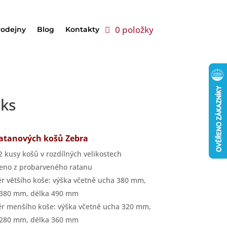
0 položky
rodejny
Blog
Kontakty
 ks
ratanových košů Zebra
2 kusy košů v rozdílných velikostech
eno z probarveného ratanu
r většího koše: výška včetně ucha 380 mm,
 380 mm, délka 490 mm
r menšího koše: výška včetně ucha 320 mm,
 280 mm, délka 360 mm