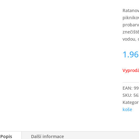
Ratanov
pikniko
probarv
znečišt
vodou, 
1.9
Vyprod
EAN:
99
SKU:
56
Kategor
koše
Popis
Další informace