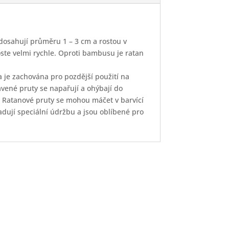
 dosahují průměru 1 – 3 cm a rostou v
roste velmi rychle. Oproti bambusu je ratan
a je zachována pro pozdější použití na
avené pruty se napařují a ohýbají do
 Ratanové pruty se mohou máčet v barvící
adují speciální údržbu a jsou oblíbené pro