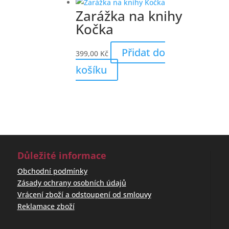
Zarážka na knihy
Kočka
Přidat do
399,00
Kč
košíku
Důležité informace
Obchodní podmínky
Zásady ochrany osobních údajů
Vrácení zboží a odstoupení od smlouvy
Reklamace zboží