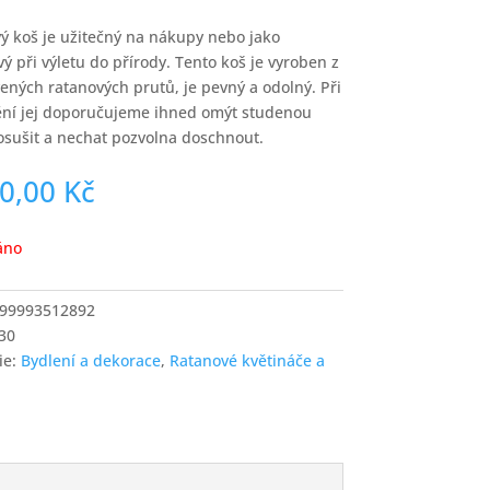
ý koš je užitečný na nákupy nebo jako
vý při výletu do přírody. Tento koš je vyroben z
ených ratanových prutů, je pevný a odolný. Při
ění jej doporučujeme ihned omýt studenou
osušit a nechat pozvolna doschnout.
60,00
Kč
áno
99993512892
30
ie:
Bydlení a dekorace
,
Ratanové květináče a