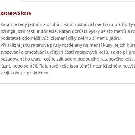
Ratanové koše
Ratan je tedy jedním z druhů rostlin rostoucích ve tvaru prutů. Ty
džungli jižní části Indonésie. Ratan dorůstá výšky až sto metrů a 
podstatně odolnější vůči zlomení díky svému silnému jádru.
Při sklizni jsou ratanové pruty rozděleny na menší kusy, jejich kůr
svazování a omotávání určitých částí ratanových košů. Takto připr
požadovaného tvaru, což je základem budoucího ratanového koše.
lázni, nebo se bělí. Ratanové koše jsou téměř nezničitelné a nevyž
svoji krásu a praktičnost.