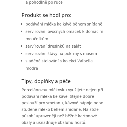
a pohodlně po ruce
Produkt se hodí pro:
podávání mléka ke kávě během snídaně
servírování ovocných omáček k domácím
moučníkům
servírování dresinků na salát
servírování štávy na pokrmy s masem
sladěné stolování s kolekcí Valbella
modrá
Tipy, doplňky a péče
Porcelánovou mlékovku využijete nejen při
podávání mléka ke kávě. Stejně dobře
poslouží pro smetanu, kávové nápoje nebo
studené mléko během snídaně. Na stole
působí upraveněji než běžné kartonové
obaly a usnadňuje obsluhu hostů.