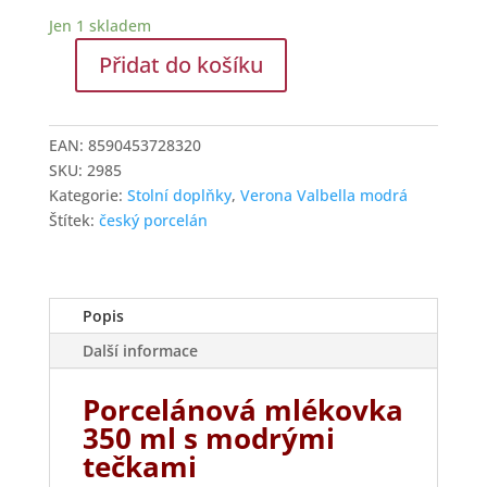
Jen 1 skladem
Přidat do košíku
Porcelánová
mlékovka
nízká
EAN:
8590453728320
350
SKU:
2985
ml
Kategorie:
Stolní doplňky
,
Verona Valbella modrá
Valbella
Štítek:
český porcelán
modrá
množství
Popis
Další informace
Porcelánová mlékovka
350 ml s modrými
tečkami