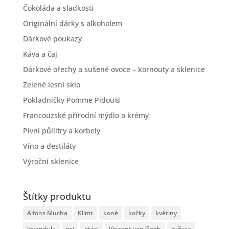
Čokoláda a sladkosti
Originální dárky s alkoholem
Dárkové poukazy
Káva a čaj
Dárkové ořechy a sušené ovoce – kornouty a sklenice
Zelené lesní sklo
Pokladničky Pomme Pidou®
Francouzské přírodní mýdlo a krémy
Pivní půllitry a korbely
Víno a destiláty
Výroční sklenice
Štítky produktu
Alfons Mucha
Klimt
koně
kočky
květiny
levandule
psi
ptáci
Vincent van Gogh
zvířata