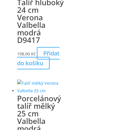
Talíř hluboký
24 cm
Verona
Valbella
modrá
D9417
Přidat
198,00
Kč
do košíku
Porcelánový
talíř mělký
25 cm
Valbella
modrá