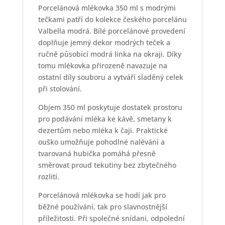
Porcelánová mlékovka 350 ml s modrými
tečkami patří do kolekce českého porcelánu
Valbella modrá. Bílé porcelánové provedení
doplňuje jemný dekor modrých teček a
ručně působící modrá linka na okraji. Díky
tomu mlékovka přirozeně navazuje na
ostatní díly souboru a vytváří sladěný celek
při stolování.
Objem 350 ml poskytuje dostatek prostoru
pro podávání mléka ke kávě, smetany k
dezertům nebo mléka k čaji. Praktické
ouško umožňuje pohodlné nalévání a
tvarovaná hubička pomáhá přesně
směrovat proud tekutiny bez zbytečného
rozlití.
Porcelánová mlékovka se hodí jak pro
běžné používání, tak pro slavnostnější
příležitosti. Při společné snídani, odpolední