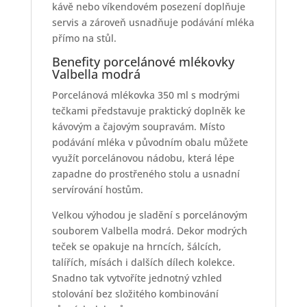
kávě nebo víkendovém posezení doplňuje
servis a zároveň usnadňuje podávání mléka
přímo na stůl.
Benefity porcelánové mlékovky
Valbella modrá
Porcelánová mlékovka 350 ml s modrými
tečkami představuje praktický doplněk ke
kávovým a čajovým soupravám. Místo
podávání mléka v původním obalu můžete
využít porcelánovou nádobu, která lépe
zapadne do prostřeného stolu a usnadní
servírování hostům.
Velkou výhodou je sladění s porcelánovým
souborem Valbella modrá. Dekor modrých
teček se opakuje na hrncích, šálcích,
talířích, mísách i dalších dílech kolekce.
Snadno tak vytvoříte jednotný vzhled
stolování bez složitého kombinování