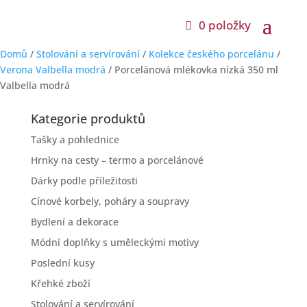
0 položky
Domů
/
Stolování a servírování
/
Kolekce českého porcelánu
/
Verona Valbella modrá
/ Porcelánová mlékovka nízká 350 ml
Valbella modrá
Kategorie produktů
Tašky a pohlednice
Hrnky na cesty – termo a porcelánové
Dárky podle příležitosti
Cínové korbely, poháry a soupravy
Bydlení a dekorace
Módní doplňky s uměleckými motivy
Poslední kusy
Křehké zboží
Stolování a servírování