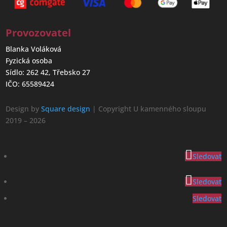
Provozovatel
Blanka Voláková
Fyzická osoba
Sídlo: 262 42, Třebsko 27
IČO: 65589424
Design by
Square design
| Copyright U kamenného sloupu
2019 – 2026
Sledovat
Sledovat
Sledovat