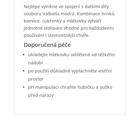
Nejlépe vynikne ve spojení s dalšími díly
souboru Valbella modrá. Kombinace hrnků,
konvice, cukřenky a mlékovky vytváří
jednotné stolování vhodné pro každodenní
používání i slavnostnější chvíle.
Doporučená péče
ukládejte mlékovku odděleně od těžkého
nádobí
po použití důkladně vypláchněte vnitřní
prostor
při manipulaci chraňte hubičku a ouško
před nárazy