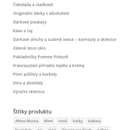
Čokoláda a sladkosti
Originální dárky s alkoholem
Dárkové poukazy
Káva a čaj
Dárkové ořechy a sušené ovoce – kornouty a sklenice
Zelené lesní sklo
Pokladničky Pomme Pidou®
Francouzské přírodní mýdlo a krémy
Pivní půllitry a korbely
Víno a destiláty
Výroční sklenice
Štítky produktu
Alfons Mucha
Klimt
koně
kočky
květiny
levandule
psi
ptáci
Vincent van Gogh
zvířata