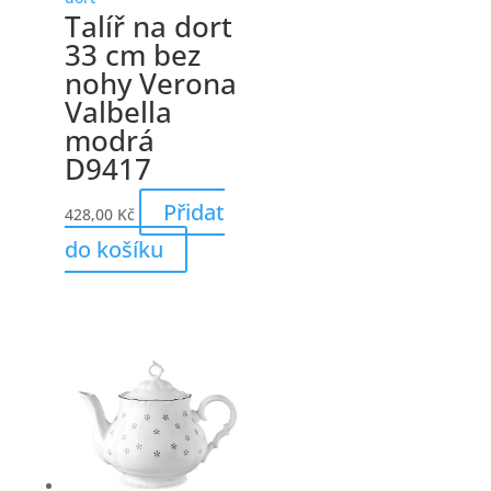
Talíř na dort
33 cm bez
nohy Verona
Valbella
modrá
D9417
Přidat
428,00
Kč
do košíku