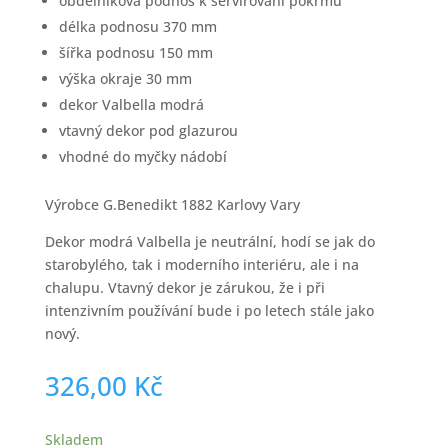
obdélníková podnos k servírování pokrmů
délka podnosu 370 mm
šířka podnosu 150 mm
výška okraje 30 mm
dekor Valbella modrá
vtavný dekor pod glazurou
vhodné do myčky nádobí
Výrobce G.Benedikt 1882 Karlovy Vary
Dekor modrá Valbella je neutrální, hodí se jak do
starobylého, tak i moderního interiéru, ale i na
chalupu. Vtavný dekor je zárukou, že i při
intenzivním používání bude i po letech stále jako
nový.
326,00
Kč
Skladem