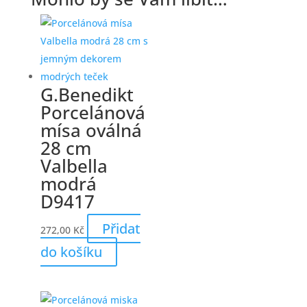
G.Benedikt
Porcelánová
mísa oválná
28 cm
Valbella
modrá
D9417
Přidat
272,00
Kč
do košíku