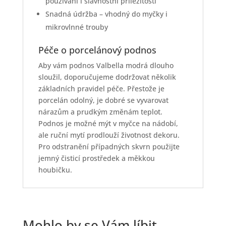
používání i slavnostní příležitosti
Snadná údržba – vhodný do myčky i
mikrovlnné trouby
Péče o porcelánový podnos
Aby vám podnos Valbella modrá dlouho
sloužil, doporučujeme dodržovat několik
základních pravidel péče. Přestože je
porcelán odolný, je dobré se vyvarovat
nárazům a prudkým změnám teplot.
Podnos je možné mýt v myčce na nádobí,
ale ruční mytí prodlouží životnost dekoru.
Pro odstranění případných skvrn použijte
jemný čisticí prostředek a měkkou
houbičku.
Mohlo by se Vám líbit…