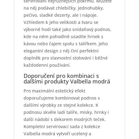
servírování nejrůznějších pokrmů. Můžete
na něj podávat chlebíčky, jednohubky,
pečivo, sladké dezerty, ale i nápoje.
Vzhledem k jeho velikosti a tvaru se
výborně hodí také jako snídaňový podnos,
kde na něm pohodlně usadíte hrnek s
kávou nebo čajem spolu s talířkem. Jeho
elegantní design z něj činí perfektní
doplněk pro slavnostní stolování i běžné
každodenní používání.
Doporučení pro kombinaci s
dalšími produkty Valbella modrá
Pro maximální estetický efekt
doporučujeme kombinovat podnos s
dalšími výrobky ze stejné kolekce. K
podnosu skvěle ladí talíře, misky, hrnky i
další nádobí s dekorem modrých teček.
Kompletní servírovací sada z kolekce
Valbella modrá vytvoří ucelený a