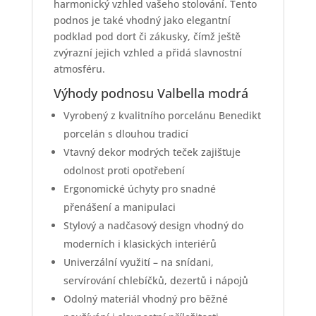
harmonický vzhled vašeho stolování. Tento
podnos je také vhodný jako elegantní
podklad pod dort či zákusky, čímž ještě
zvýrazní jejich vzhled a přidá slavnostní
atmosféru.
Výhody podnosu Valbella modrá
Vyrobený z kvalitního porcelánu Benedikt
porcelán s dlouhou tradicí
Vtavný dekor modrých teček zajišťuje
odolnost proti opotřebení
Ergonomické úchyty pro snadné
přenášení a manipulaci
Stylový a nadčasový design vhodný do
moderních i klasických interiérů
Univerzální využití – na snídani,
servírování chlebíčků, dezertů i nápojů
Odolný materiál vhodný pro běžné