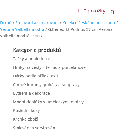
0 položky
Domů
/
Stolování a servírování
/
Kolekce českého porcelánu
/
Verona Valbella modrá
/ G.Benedikt Podnos 37 cm Verona
Valbella modrá D9417
Kategorie produktů
Tašky a pohlednice
Hrnky na cesty – termo a porcelánové
Dárky podle příležitosti
Cínové korbely, poháry a soupravy
Bydlení a dekorace
Módní doplňky s uměleckými motivy
Poslední kusy
Křehké zboží
Stolování a servírování