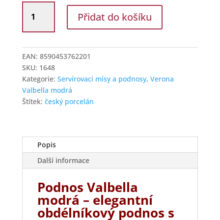
G.Benedikt
Přidat do košíku
Podnos
37
cm
Verona
EAN:
8590453762201
Valbella
SKU:
1648
modrá
Kategorie:
Servírovací mísy a podnosy
,
Verona
D9417
Valbella modrá
množství
Štítek:
český porcelán
Popis
Další informace
Podnos Valbella
modrá – elegantní
obdélníkový podnos s