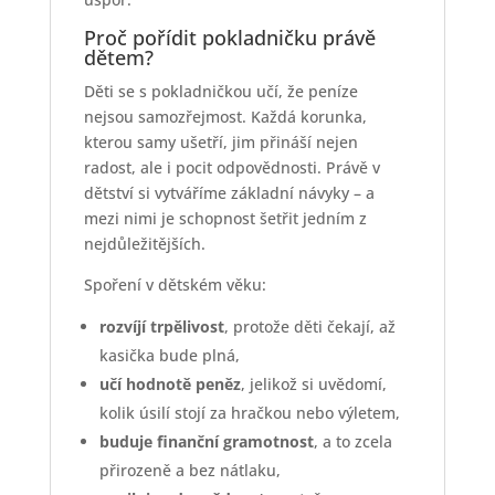
Proč pořídit pokladničku právě
dětem?
Děti se s pokladničkou učí, že peníze
nejsou samozřejmost. Každá korunka,
kterou samy ušetří, jim přináší nejen
radost, ale i pocit odpovědnosti. Právě v
dětství si vytváříme základní návyky – a
mezi nimi je schopnost šetřit jedním z
nejdůležitějších.
Spoření v dětském věku:
rozvíjí trpělivost
, protože děti čekají, až
kasička bude plná,
učí hodnotě peněz
, jelikož si uvědomí,
kolik úsilí stojí za hračkou nebo výletem,
buduje finanční gramotnost
, a to zcela
přirozeně a bez nátlaku,