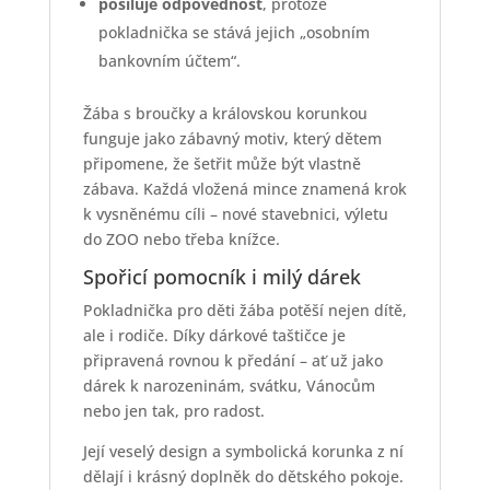
posiluje odpovědnost
, protože
pokladnička se stává jejich „osobním
bankovním účtem“.
Žába s broučky a královskou korunkou
funguje jako zábavný motiv, který dětem
připomene, že šetřit může být vlastně
zábava. Každá vložená mince znamená krok
k vysněnému cíli – nové stavebnici, výletu
do ZOO nebo třeba knížce.
Spořicí pomocník i milý dárek
Pokladnička pro děti žába potěší nejen dítě,
ale i rodiče. Díky dárkové taštičce je
připravená rovnou k předání – ať už jako
dárek k narozeninám, svátku, Vánocům
nebo jen tak, pro radost.
Její veselý design a symbolická korunka z ní
dělají i krásný doplněk do dětského pokoje.