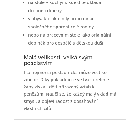
na stole v kuchyni, kde dítě ukládá
drobné odměny,
v obýváku jako milý připomínač
společného spoření celé rodiny,
nebo na pracovním stole jako originální
doplněk pro dospělé s dětskou duší.
Malá velikostí, velká svým
poselstvím
I ta nejmenší pokladnička může vést ke
změně. Díky pokladničce ve tvaru zelené
žáby získají děti přirozený vztah k
penězům. Naučí se, že každý malý vklad má
smysl, a objeví radost z dosahování
vlastních cílů.