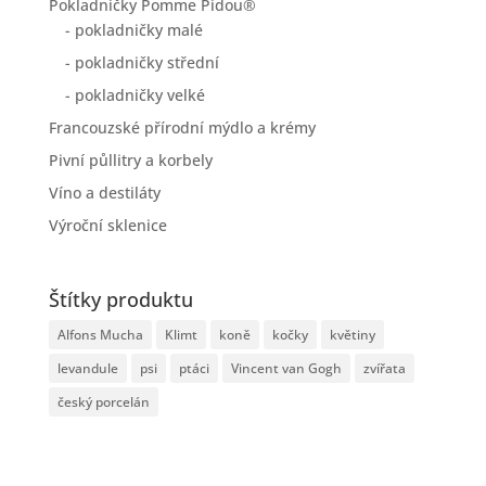
Pokladničky Pomme Pidou®
- pokladničky malé
- pokladničky střední
- pokladničky velké
Francouzské přírodní mýdlo a krémy
Pivní půllitry a korbely
Víno a destiláty
Výroční sklenice
Štítky produktu
Alfons Mucha
Klimt
koně
kočky
květiny
levandule
psi
ptáci
Vincent van Gogh
zvířata
český porcelán