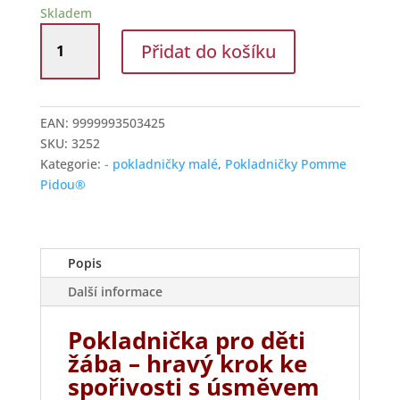
Skladem
Pokladnička
Přidat do košíku
malá
žába
Freddy
zelená
EAN:
9999993503425
množství
SKU:
3252
Kategorie:
- pokladničky malé
,
Pokladničky Pomme
Pidou®
Popis
Další informace
Pokladnička pro děti
žába – hravý krok ke
spořivosti s úsměvem