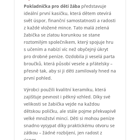
Pokladnička pro děti žába
představuje
ideální první kasičku, která dětem otevírá
svět úspor, finanční samostatnosti a radosti
z každé vložené mince. Tato malá zelená
žabička se zlatou korunkou se stane
roztomilým společníkem, který spojuje hru
s učením a nabízí víc než obyčejný úkryt
pro drobné peníze. Ozdobila ji veselá parta
broučků, která působí vesele a přátelsky –
přesně tak, aby si ji děti zamilovaly hned na
první pohled.
Výrobci použili kvalitní keramiku, která
zajišťuje pevnost i pěkný vzhled. Díky své
velikosti se žabička vejde na každou
dětskou poličku, ale stále pojme překvapivě
velké množství mincí. Děti si mohou peníze
snadno vysypat díky praktickému otvoru se
zátkou – žádné rozbíjení, jen radost z
úspor.