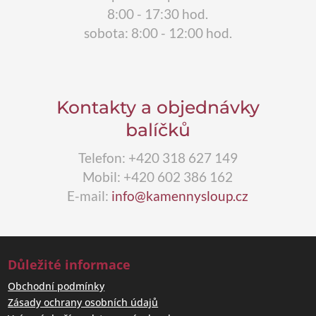
8:00 - 17:30 hod.
sobota: 8:00 - 12:00 hod.
Kontakty a objednávky
balíčků
Telefon: +420 318 627 149
Mobil: +420 602 386 162
E-mail:
info@kamennysloup.cz
Důležité informace
Obchodní podmínky
Zásady ochrany osobních údajů