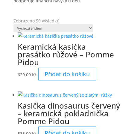
podporuje finanční návyky u dětí.
Zobrazeno 50 výsledků
Keramická kasička
prasátko růžové – Pomme
Pidou
Přidat do košíku
629,00
Kč
Kasička dinosaurus červený
– keramická pokladnička
Pomme Pidou
Přidat do košíku
585,00
Kč