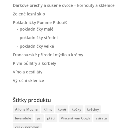
Dárkové ořechy a sušené ovoce – kornouty a sklenice
Zelené lesní sklo
Pokladničky Pomme Pidou®
- pokladničky malé
- pokladničky střední
- pokladničky velké
Francouzské přírodní mýdlo a krémy
Pivní půllitry a korbely
Víno a destiláty
Výroční sklenice
Štítky produktu
Alfons Mucha
Klimt
koně
kočky
květiny
levandule
psi
ptáci
Vincent van Gogh
zvířata
český porcelán