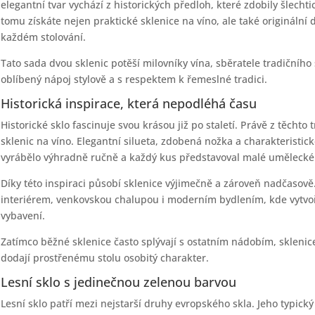
elegantní tvar vychází z historických předloh, které zdobily šlech
tomu získáte nejen praktické sklenice na víno, ale také originální 
každém stolování.
Tato sada dvou sklenic potěší milovníky vína, sběratele tradičního s
oblíbený nápoj stylově a s respektem k řemeslné tradici.
Historická inspirace, která nepodléhá času
Historické sklo fascinuje svou krásou již po staletí. Právě z těchto
sklenic na víno. Elegantní silueta, zdobená nožka a charakteristick
vyrábělo výhradně ručně a každý kus představoval malé umělecké 
Díky této inspiraci působí sklenice výjimečně a zároveň nadčasově
interiérem, venkovskou chalupou i moderním bydlením, kde vytvo
vybavení.
Zatímco běžné sklenice často splývají s ostatním nádobím, sklenic
dodají prostřenému stolu osobitý charakter.
Lesní sklo s jedinečnou zelenou barvou
Lesní sklo patří mezi nejstarší druhy evropského skla. Jeho typický