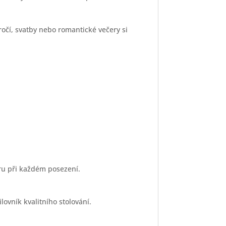
ýročí, svatby nebo romantické večery si
ru při každém posezení.
lovník kvalitního stolování.