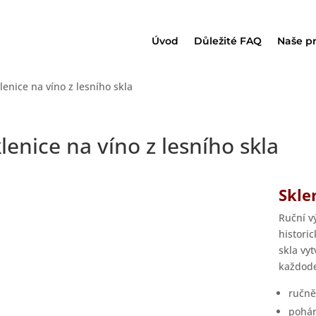
Úvod
Důležité FAQ
Naše p
lenice na víno z lesního skla
lenice na víno z lesního skla
Skle
Ruční v
histori
skla vy
každode
ručně
pohár