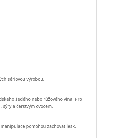
ných sériovou výrobou.
andského šedého nebo růžového vína. Pro
 sýry a čerstvým ovocem.
ná manipulace pomohou zachovat lesk,