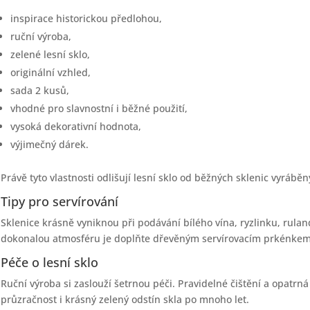
inspirace historickou předlohou,
ruční výroba,
zelené lesní sklo,
originální vzhled,
sada 2 kusů,
vhodné pro slavnostní i běžné použití,
vysoká dekorativní hodnota,
výjimečný dárek.
Právě tyto vlastnosti odlišují lesní sklo od běžných sklenic vyrábě
Tipy pro servírování
Sklenice krásně vyniknou při podávání bílého vína, ryzlinku, rul
dokonalou atmosféru je doplňte dřevěným servírovacím prkénkem,
Péče o lesní sklo
Ruční výroba si zaslouží šetrnou péči. Pravidelné čištění a opatr
průzračnost i krásný zelený odstín skla po mnoho let.