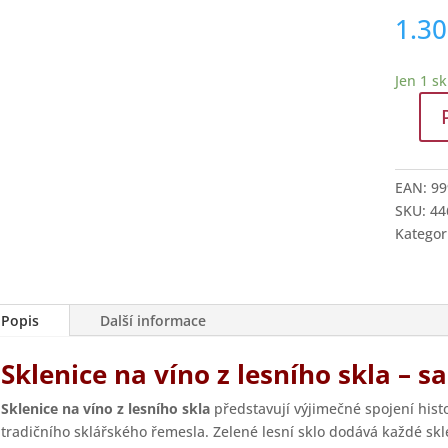
1.3
Jen 1 s
Sklenic
na
víno
EAN:
99
z
SKU:
44
lesního
Kategor
skla
množstv
Popis
Další informace
Sklenice na víno z lesního skla – s
Sklenice na víno z lesního skla
představují výjimečné spojení histo
tradičního sklářského řemesla. Zelené lesní sklo dodává každé skle