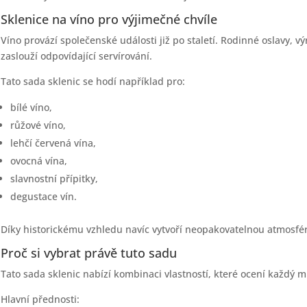
Sklenice na víno pro výjimečné chvíle
Víno provází společenské události již po staletí. Rodinné oslavy, v
zaslouží odpovídající servírování.
Tato sada sklenic se hodí například pro:
bílé víno,
růžové víno,
lehčí červená vína,
ovocná vína,
slavnostní přípitky,
degustace vín.
Díky historickému vzhledu navíc vytvoří neopakovatelnou atmosfé
Proč si vybrat právě tuto sadu
Tato sada sklenic nabízí kombinaci vlastností, které ocení každý mi
Hlavní přednosti: