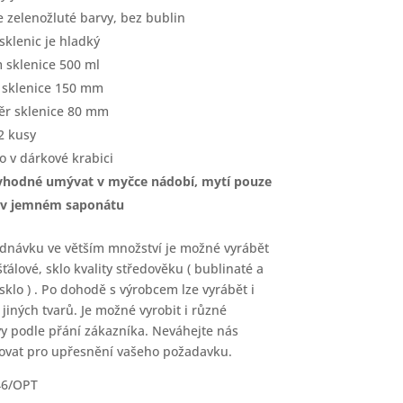
je zelenožluté barvy, bez bublin
 sklenic je hladký
 sklenice 500 ml
 sklenice 150 mm
r sklenice 80 mm
2 kusy
o v dárkové krabici
vhodné umývat v myčce nádobí, mytí pouze
 v jemném saponátu
dnávku ve větším množství je možné vyrábět
šťálové, sklo kvality středověku ( bublinaté a
 sklo ) . Po dohodě s výrobcem lze vyrábět i
 jiných tvarů. Je možné vyrobit i různé
y podle přání zákazníka. Neváhejte nás
ovat pro upřesnění vašeho požadavku.
46/OPT