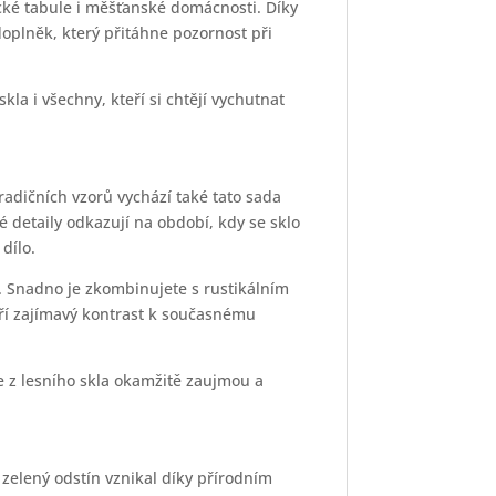
tické tabule i měšťanské domácnosti. Díky
doplněk, který přitáhne pozornost při
kla i všechny, kteří si chtějí vychutnat
 tradičních vzorů vychází také tato sada
é detaily odkazují na období, kdy se sklo
dílo.
. Snadno je zkombinujete s rustikálním
ří zajímavý kontrast k současnému
e z lesního skla okamžitě zaujmou a
 zelený odstín vznikal díky přírodním