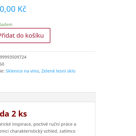
00,00
Kč
kladem
Přidat do košíku
e
99993509724
60
ie:
Sklenice na víno
,
Zelené lesní sklo
í
ada 2 ks
rické inspirace, poctivé ruční práce a
nici charakteristický vzhled, zatímco