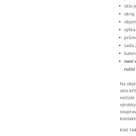
sklo 
okraj
objem
výška
průmě
sada 
balen
není 
ruční
Na obje
sklo kři
nečisté
výrobky
souprav
kontakt
Kód 14