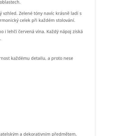
oblastech.
 vzhled. Zelené tóny navíc krásně ladí s
rmonický celek při každém stolování.
o i lehčí červená vína. Každý nápoj získá
.
ornost každému detailu, a proto nese
ěratelským a dekorativním předmětem.