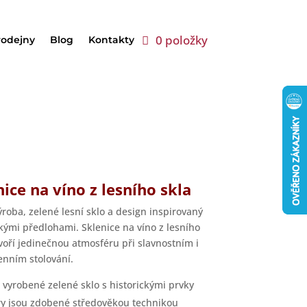
0 položky
rodejny
Blog
Kontakty
nice na víno z lesního skla
ýroba, zelené lesní sklo a design inspirovaný
ckými předlohami. Sklenice na víno z lesního
tvoří jedinečnou atmosféru při slavnostním i
nním stolování.
 vyrobené zelené sklo s historickými prvky
y jsou zdobené středověkou technikou