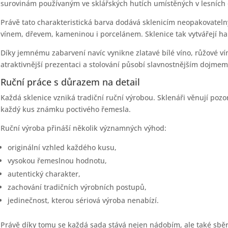
surovinám používaným ve sklářských hutích umístěných v lesních 
Právě tato charakteristická barva dodává sklenicím neopakovatelný
vínem, dřevem, kameninou i porcelánem. Sklenice tak vytvářejí ha
Díky jemnému zabarvení navíc vynikne zlatavé bílé víno, růžové vín
atraktivnější prezentaci a stolování působí slavnostnějším dojmem
Ruční práce s důrazem na detail
Každá sklenice vzniká tradiční ruční výrobou. Sklenáři věnují poz
každý kus známku poctivého řemesla.
Ruční výroba přináší několik významných výhod:
originální vzhled každého kusu,
vysokou řemeslnou hodnotu,
autentický charakter,
zachování tradičních výrobních postupů,
jedinečnost, kterou sériová výroba nenabízí.
Právě díky tomu se každá sada stává nejen nádobím, ale také sb