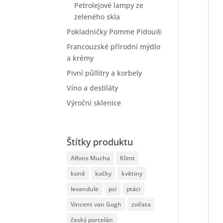
Petrolejové lampy ze
zeleného skla
Pokladničky Pomme Pidou®
Francouzské přírodní mýdlo
a krémy
Pivní půllitry a korbely
Víno a destiláty
Výroční sklenice
Štítky produktu
Alfons Mucha
Klimt
koně
kočky
květiny
levandule
psi
ptáci
Vincent van Gogh
zvířata
český porcelán