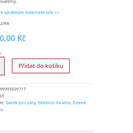
vatelný.
k výrobkům naleznete zde >>
82/RK
90,00
Kč
m
e
Přidat do košíku
o
99993509717
59
ie:
Dárek pro páry
,
Sklenice na víno
,
Zelené
í
lo