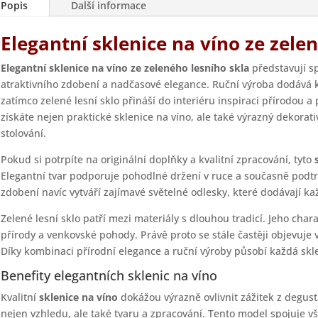
Popis
Další informace
Elegantní sklenice na víno ze zele
Elegantní sklenice na víno ze zeleného lesního skla
představují sp
atraktivního zdobení a nadčasové elegance. Ruční výroba dodává k
zatímco zelené lesní sklo přináší do interiéru inspiraci přírodou a
získáte nejen praktické sklenice na víno, ale také výrazný dekorat
stolování.
Pokud si potrpíte na originální doplňky a kvalitní zpracování, tyto
Elegantní tvar podporuje pohodlné držení v ruce a současně podtr
zdobení navíc vytváří zajímavé světelné odlesky, které dodávají 
Zelené lesní sklo patří mezi materiály s dlouhou tradicí. Jeho char
přírody a venkovské pohody. Právě proto se stále častěji objevuje v
Díky kombinaci přírodní elegance a ruční výroby působí každá skle
Benefity elegantních sklenic na víno
Kvalitní
sklenice na víno
dokážou výrazně ovlivnit zážitek z degust
nejen vzhledu, ale také tvaru a zpracování. Tento model spojuje v