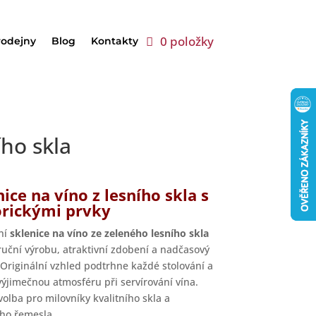
0 položky
rodejny
Blog
Kontakty
ího skla
nice na víno z lesního skla s
orickými prvky
ní
sklenice na víno ze zeleného lesního skla
 ruční výrobu, atraktivní zdobení a nadčasový
 Originální vzhled podtrhne každé stolování a
 výjimečnou atmosféru při servírování vína.
volba pro milovníky kvalitního skla a
ího řemesla.