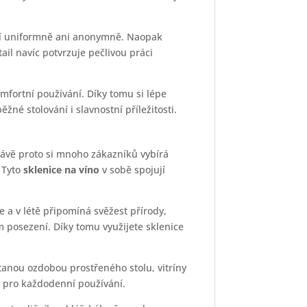
obí uniformně ani anonymně. Naopak
il navíc potvrzuje pečlivou práci
mfortní používání. Díky tomu si lépe
žné stolování i slavnostní příležitosti.
rávě proto si mnoho zákazníků vybírá
 Tyto
sklenice na víno
v sobě spojují
 a v létě připomíná svěžest přírody,
 posezení. Díky tomu využijete sklenice
stanou ozdobou prostřeného stolu, vitríny
t pro každodenní používání.