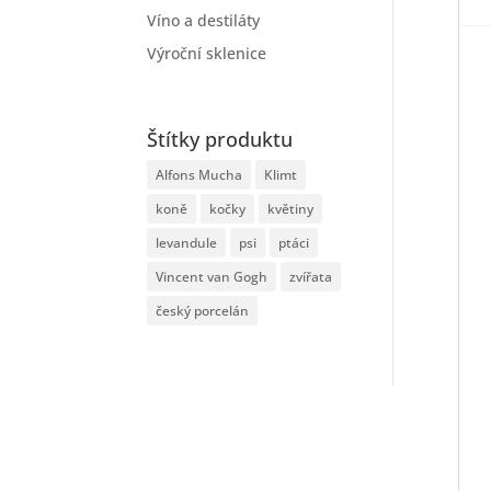
Víno a destiláty
Výroční sklenice
Štítky produktu
Alfons Mucha
Klimt
koně
kočky
květiny
levandule
psi
ptáci
Vincent van Gogh
zvířata
český porcelán