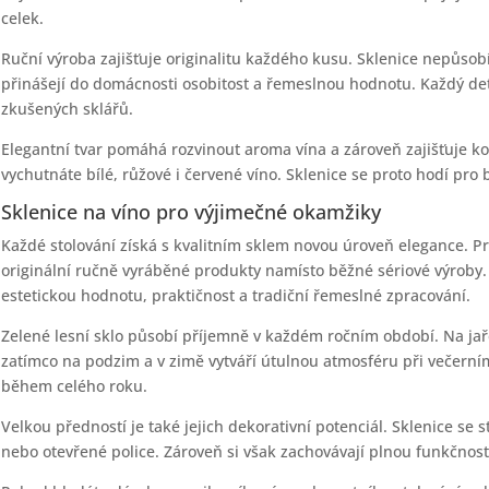
celek.
Ruční výroba zajišťuje originalitu každého kusu. Sklenice nepůs
přinášejí do domácnosti osobitost a řemeslnou hodnotu. Každý deta
zkušených sklářů.
Elegantní tvar pomáhá rozvinout aroma vína a zároveň zajišťuje ko
vychutnáte bílé, růžové i červené víno. Sklenice se proto hodí pro bě
Sklenice na víno pro výjimečné okamžiky
Každé stolování získá s kvalitním sklem novou úroveň elegance. P
originální ručně vyráběné produkty namísto běžné sériové výroby.
estetickou hodnotu, praktičnost a tradiční řemeslné zpracování.
Zelené lesní sklo působí příjemně v každém ročním období. Na jaře
zatímco na podzim a v zimě vytváří útulnou atmosféru při večerním
během celého roku.
Velkou předností je také jejich dekorativní potenciál. Sklenice se 
nebo otevřené police. Zároveň si však zachovávají plnou funkčnos