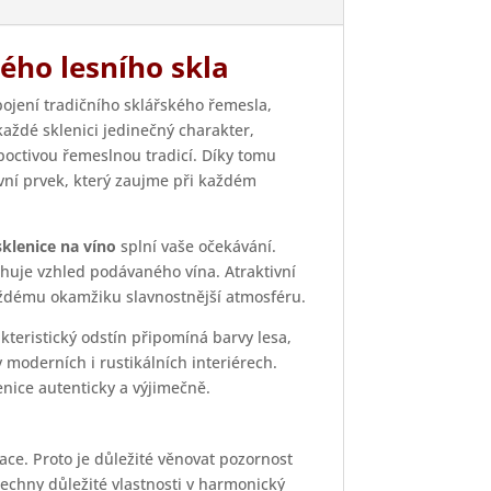
ného lesního skla
ojení tradičního sklářského řemesla,
aždé sklenici jedinečný charakter,
 poctivou řemeslnou tradicí. Díky tomu
ivní prvek, který zaujme při každém
sklenice na víno
splní vaše očekávání.
huje vzhled podávaného vína. Atraktivní
každému okamžiku slavnostnější atmosféru.
akteristický odstín připomíná barvy lesa,
 moderních i rustikálních interiérech.
nice autenticky a výjimečně.
ace. Proto je důležité věnovat pozornost
šechny důležité vlastnosti v harmonický