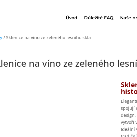
Úvod
Důležité FAQ
Naše p
y
/ Sklenice na víno ze zeleného lesního skla
lenice na víno ze zeleného lesn
Skle
hist
Elegant
spojují
design.
vytvoří
Ideální 
tradičn