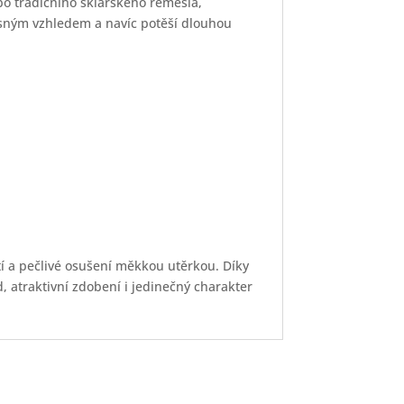
bo tradičního sklářského řemesla,
rásným vzhledem a navíc potěší dlouhou
 a pečlivé osušení měkkou utěrkou. Díky
, atraktivní zdobení i jedinečný charakter