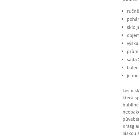
ručně
pohár
sklo 
objem
výška
průmě
sada 
balen
je mo
Lesní s
která s
bubline
neopako
půvabem
Krasgla
láskou a