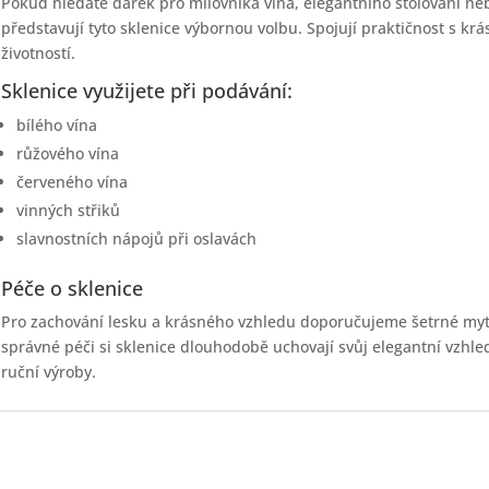
Pokud hledáte dárek pro milovníka vína, elegantního stolování ne
představují tyto sklenice výbornou volbu. Spojují praktičnost s k
životností.
Sklenice využijete při podávání:
bílého vína
růžového vína
červeného vína
vinných střiků
slavnostních nápojů při oslavách
Péče o sklenice
Pro zachování lesku a krásného vzhledu doporučujeme šetrné mytí
správné péči si sklenice dlouhodobě uchovají svůj elegantní vzhled
ruční výroby.