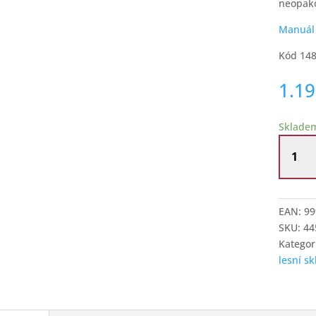
neopako
Manuál 
Kód 14
1.1
Sklade
Sklenic
na
víno
ze
zelenéh
EAN:
99
lesního
SKU:
44
skla
Kategor
množstv
lesní sk