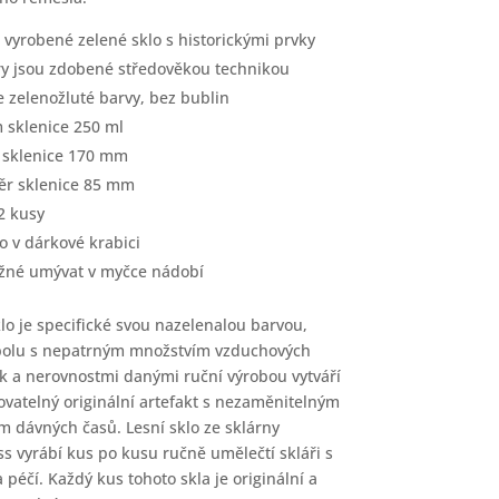
 vyrobené zelené sklo s historickými prvky
y jsou zdobené středověkou technikou
je zelenožluté barvy, bez bublin
 sklenice 250 ml
 sklenice 170 mm
r sklenice 85 mm
2 kusy
o v dárkové krabici
žné umývat v myčce nádobí
klo je specifické svou nazelenalou barvou,
polu s nepatrným množstvím vzduchových
k a nerovnostmi danými ruční výrobou vytváří
vatelný originální artefakt s nezaměnitelným
 dávných časů. Lesní sklo ze sklárny
ss vyrábí kus po kusu ručně umělečtí skláři s
 péčí. Každý kus tohoto skla je originální a