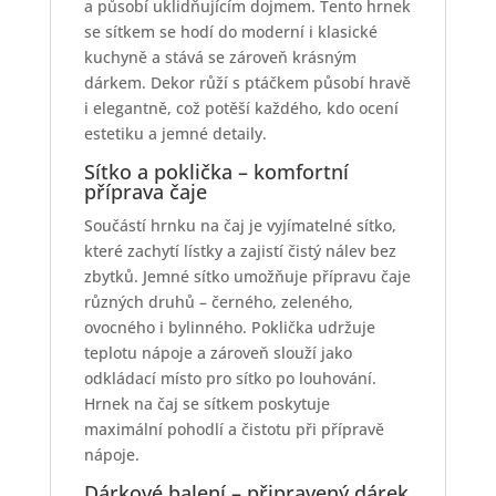
a působí uklidňujícím dojmem. Tento hrnek
se sítkem se hodí do moderní i klasické
kuchyně a stává se zároveň krásným
dárkem. Dekor růží s ptáčkem působí hravě
i elegantně, což potěší každého, kdo ocení
estetiku a jemné detaily.
Sítko a poklička – komfortní
příprava čaje
Součástí hrnku na čaj je vyjímatelné sítko,
které zachytí lístky a zajistí čistý nálev bez
zbytků. Jemné sítko umožňuje přípravu čaje
různých druhů – černého, zeleného,
ovocného i bylinného. Poklička udržuje
teplotu nápoje a zároveň slouží jako
odkládací místo pro sítko po louhování.
Hrnek na čaj se sítkem poskytuje
maximální pohodlí a čistotu při přípravě
nápoje.
Dárkové balení – připravený dárek