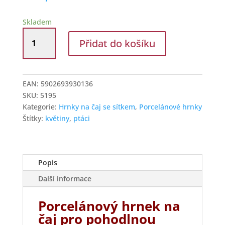
Skladem
Hrnek
Přidat do košíku
na
čaj
se
sítkem
EAN:
5902693930136
a
SKU:
5195
pokličkou
Kategorie:
Hrnky na čaj se sítkem
,
Porcelánové hrnky
s
Štítky:
květiny
,
ptáci
dekorem
růží
a
ptáčka
Popis
množství
Další informace
Porcelánový hrnek na
čaj pro pohodlnou