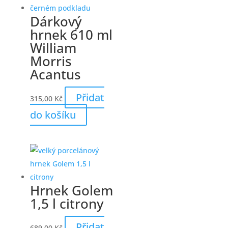
Dárkový
hrnek 610 ml
William
Morris
Acantus
Přidat
315,00
Kč
do košíku
Hrnek Golem
1,5 l citrony
Přidat
689,00
Kč