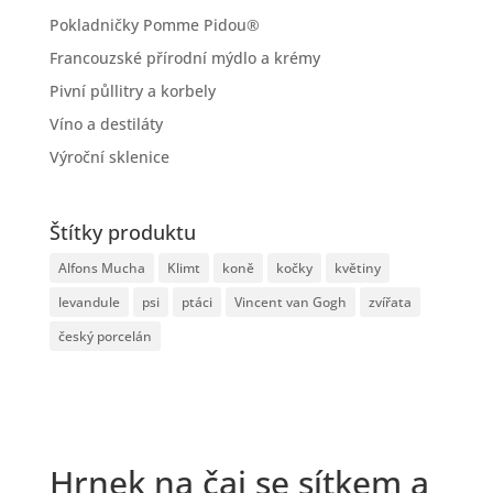
Pokladničky Pomme Pidou®
Francouzské přírodní mýdlo a krémy
Pivní půllitry a korbely
Víno a destiláty
Výroční sklenice
Štítky produktu
Alfons Mucha
Klimt
koně
kočky
květiny
levandule
psi
ptáci
Vincent van Gogh
zvířata
český porcelán
Hrnek na čaj se sítkem a