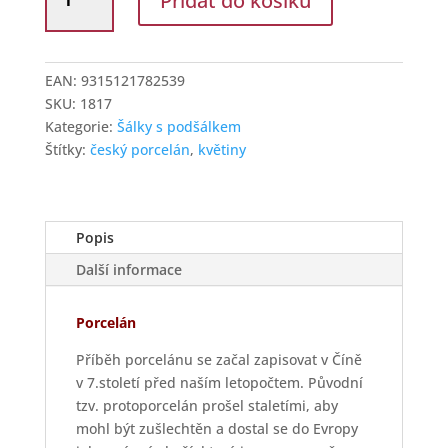
Přidat do košíku
Dubí
Šálek
s
podšálkem
EAN:
9315121782539
220
SKU:
1817
ml
Kategorie:
Šálky s podšálkem
Házenka
Štítky:
český porcelán
,
květiny
růžičky
množství
Popis
Další informace
Porcelán
Příběh porcelánu se začal zapisovat v Číně
v 7.století před naším letopočtem. Původní
tzv. protoporcelán prošel staletími, aby
mohl být zušlechtěn a dostal se do Evropy