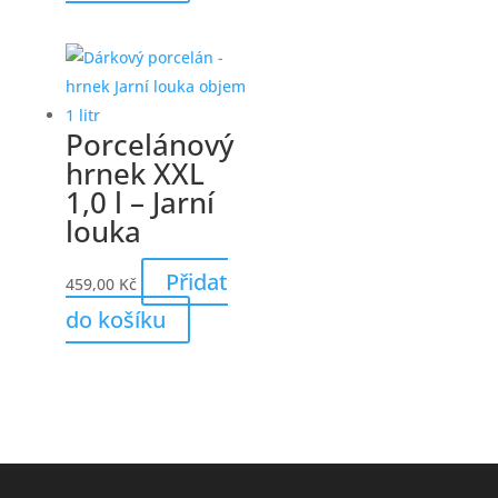
Porcelánový
hrnek XXL
1,0 l – Jarní
louka
Přidat
459,00
Kč
do košíku