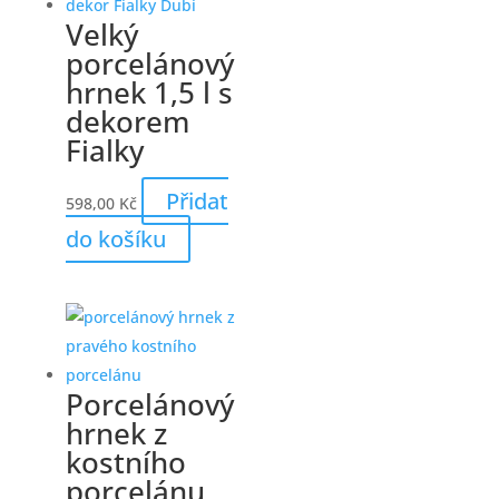
Velký
porcelánový
hrnek 1,5 l s
dekorem
Fialky
Přidat
598,00
Kč
do košíku
Porcelánový
hrnek z
kostního
porcelánu