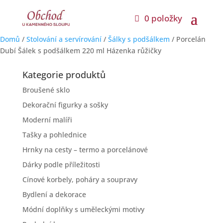
0 položky
Domů
/
Stolování a servírování
/
Šálky s podšálkem
/ Porcelán
Dubí Šálek s podšálkem 220 ml Házenka růžičky
Kategorie produktů
Broušené sklo
Dekorační figurky a sošky
Moderní malíři
Tašky a pohlednice
Hrnky na cesty – termo a porcelánové
Dárky podle příležitosti
Cínové korbely, poháry a soupravy
Bydlení a dekorace
Módní doplňky s uměleckými motivy