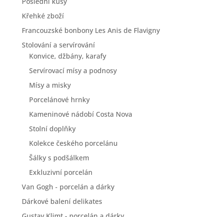
Poslední kusy
Křehké zboží
Francouzské bonbony Les Anis de Flavigny
Stolování a servírování
Konvice, džbány, karafy
Servírovací mísy a podnosy
Mísy a misky
Porcelánové hrnky
Kameninové nádobí Costa Nova
Stolní doplňky
Kolekce českého porcelánu
Šálky s podšálkem
Exkluzivní porcelán
Van Gogh - porcelán a dárky
Dárkové balení delikates
Gustav Klimt - porcelán a dárky