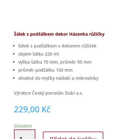
Šálek s podšálkem dekor Házenka růžičky
šálek s podšálkem s dekorem růžiček
objem šálku 220 ml
výška šálku 70 mm, průměr 95 mm
průměr podšálku 150 mm
vhodné do myčky nádobí a mikrovlnky
Výrobce Český porcelán Dubí a.s.
229,00
Kč
Skladem
Porcelán