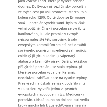
jako vzácné zboží, které je vysoce ceněno
dodnes. Do Evropy přivezl čínský porcelán
ze svých cest po Asii cestovatel Marco Polo
kolem roku 1290. Od té doby se Evropané
snažili porcelán vyrobit sami, bylo to však
velmi obtížné. Čínský porcelán se vyrábí z
kaolínového jílu, ale protože v Evropě
nejsou naleziště této suroviny, trvalo
evropským keramikům staletí, než dosáhli
správného poměru ingrediencí zahrnujících
coldický jíl (druh kaolínu), vápenatý
alabastr a křemičitý písek. Další překážkou
pří výrobě porcelánu se stala teplota, při
které se porcelán vypaluje. Keramici
nedokázali zahřívat pece na vysoké teploty.
Přes všechna úskalí
se však podařilo v Itálii
v 15. století
vytvořit jednu z
prvních
evropských napodobenin tzv. Medicejský
porcelán. Lidská touha po dokonalosti vedla
kroky mnoha lidí k zušlechťování směsi na