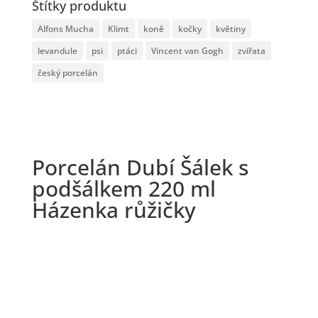
Štítky produktu
Alfons Mucha
Klimt
koně
kočky
květiny
levandule
psi
ptáci
Vincent van Gogh
zvířata
český porcelán
Porcelán Dubí Šálek s
podšálkem 220 ml
Házenka růžičky