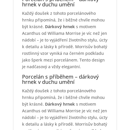
hrnek v duchu umění
Každý doušek z tohoto porcelánového
hrnku připomíná, že i běžné chvíle mohou
být krásné.
Dárkový hrnek
s motivem
Acanthus od Williama Morrise je víc než jen
nádobí – je to vyjádření životního stylu, úcty
k detailu a lásky k přírodě. Morrisův bohatý
rostlinný vzor vyniká na černém podkladu
jako šperk mezi porcelánem. Tento design
je nadčasový a vždy elegantní.
Porcelán s příběhem – dárkový
hrnek v duchu umění
Každý doušek z tohoto porcelánového
hrnku připomíná, že i běžné chvíle mohou
být krásné.
Dárkový hrnek
s motivem
Acanthus od Williama Morrise je víc než jen
nádobí – je to vyjádření životního stylu, úcty
k detailu a lásky k přírodě. Morrisův bohatý