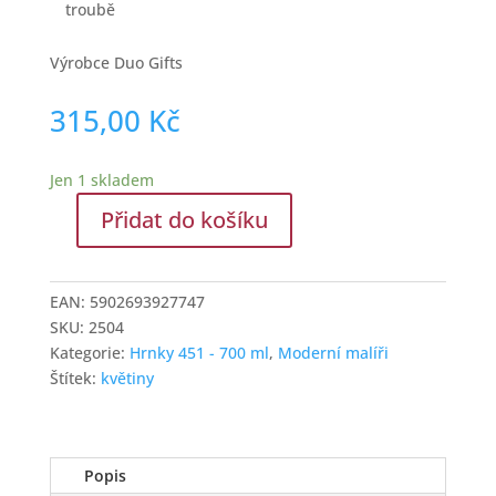
troubě
Výrobce Duo Gifts
315,00
Kč
Jen 1 skladem
Přidat do košíku
Dárkový
hrnek
610
EAN:
5902693927747
ml
SKU:
2504
William
Kategorie:
Hrnky 451 - 700 ml
,
Moderní malíři
Morris
Štítek:
květiny
Acantus
množství
Popis