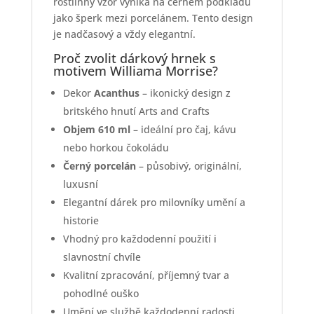
rostlinný vzor vyniká na černém podkladu
jako šperk mezi porcelánem. Tento design
je nadčasový a vždy elegantní.
Proč zvolit dárkový hrnek s
motivem Williama Morrise?
Dekor
Acanthus
– ikonický design z
britského hnutí Arts and Crafts
Objem 610 ml
– ideální pro čaj, kávu
nebo horkou čokoládu
Černý porcelán
– působivý, originální,
luxusní
Elegantní dárek pro milovníky umění a
historie
Vhodný pro každodenní použití i
slavnostní chvíle
Kvalitní zpracování, příjemný tvar a
pohodlné ouško
Umění ve službě každodenní radosti