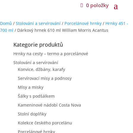
0 položky
0 položky
Domů
/
Stolování a servírování
/
Porcelánové hrnky
/
Hrnky 451 -
700 ml
/ Dárkový hrnek 610 ml William Morris Acantus
Kategorie produktů
Hrnky na cesty – termo a porcelánové
Stolování a servírování
Konvice, džbány, karafy
Servírovací mísy a podnosy
Mísy a misky
Šálky s podšálkem
Kameninové nádobí Costa Nova
Stolní doplňky
Kolekce českého porcelánu
Porcelánové hrnky