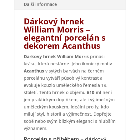
Další informace
Dárkový hrnek
William Morris –
elegantní porcelán s
dekorem Acanthus
Dárkový hrnek William Morris
přináší
krásu, která nestárne. Jeho ikonický motiv
Acanthus
v sytých barvách na černém
porcelánu vytváří působivý kontrast a
evokuje kouzlo uměleckého řemesla 19.
století. Tento hrnek o objemu
610 ml
není
jen praktickým doplňkem, ale i výjimečným
uměleckým kouskem. Ideální pro ty, kdo
milují styl, historii a výjimečnost. Dopřejte
sobě nebo svým blízkým eleganci s hlubším
významem.
Porcelán s příběhem – dárkový