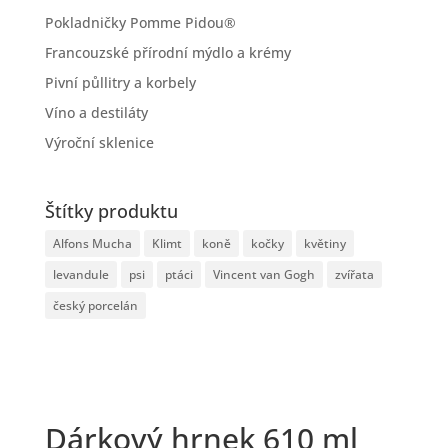
Pokladničky Pomme Pidou®
Francouzské přírodní mýdlo a krémy
Pivní půllitry a korbely
Víno a destiláty
Výroční sklenice
Štítky produktu
Alfons Mucha
Klimt
koně
kočky
květiny
levandule
psi
ptáci
Vincent van Gogh
zvířata
český porcelán
Dárkový hrnek 610 ml