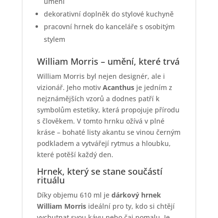
umění
dekorativní doplněk do stylové kuchyně
pracovní hrnek do kanceláře s osobitým
stylem
William Morris – umění, které trvá
William Morris byl nejen designér, ale i
vizionář. Jeho motiv
Acanthus
je jedním z
nejznámějších vzorů a dodnes patří k
symbolům estetiky, která propojuje přírodu
s člověkem. V tomto hrnku ožívá v plné
kráse – bohaté listy akantu se vinou černým
podkladem a vytvářejí rytmus a hloubku,
které potěší každý den.
Hrnek, který se stane součástí
rituálu
Díky objemu 610 ml je
dárkový hrnek
William Morris
ideální pro ty, kdo si chtějí
vychutnat svou kávu nebo čaj pomalu. Je