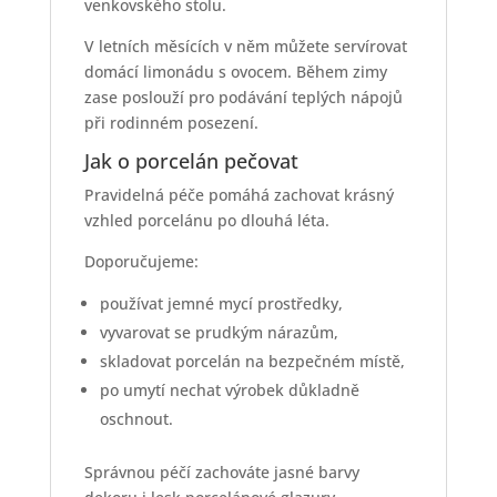
venkovského stolu.
V letních měsících v něm můžete servírovat
domácí limonádu s ovocem. Během zimy
zase poslouží pro podávání teplých nápojů
při rodinném posezení.
Jak o porcelán pečovat
Pravidelná péče pomáhá zachovat krásný
vzhled porcelánu po dlouhá léta.
Doporučujeme:
používat jemné mycí prostředky,
vyvarovat se prudkým nárazům,
skladovat porcelán na bezpečném místě,
po umytí nechat výrobek důkladně
oschnout.
Správnou péčí zachováte jasné barvy