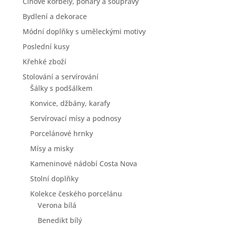
Cínové korbely, poháry a soupravy
Bydlení a dekorace
Módní doplňky s uměleckými motivy
Poslední kusy
Křehké zboží
Stolování a servírování
Šálky s podšálkem
Konvice, džbány, karafy
Servírovací mísy a podnosy
Porcelánové hrnky
Mísy a misky
Kameninové nádobí Costa Nova
Stolní doplňky
Kolekce českého porcelánu
Verona bílá
Benedikt bílý