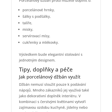
Porcelánový džbán proto můžete doplnit o:
porcelánové hrnky,
šálky s podšálky,
talíře,
misky,
servírovací mísy,
cukřenky a mlékovky.
Výsledkem bude elegantní stolování s
jednotným designem.
Tipy, doplňky a péče
Jak porcelánový džbán využít
Džbán nemusí sloužit pouze k podávání
nápojů. Mnoho zákazníků jej využívá také
jako dekorativní doplněk interiéru. V
kombinaci s čerstvými květinami vytvoří
zajímavou ozdobu kuchyně, jídelny nebo