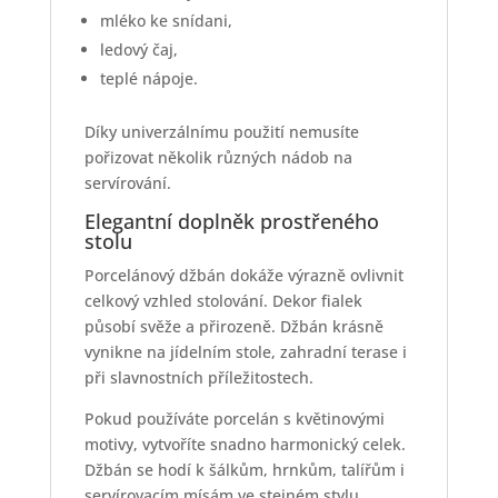
mléko ke snídani,
ledový čaj,
teplé nápoje.
Díky univerzálnímu použití nemusíte
pořizovat několik různých nádob na
servírování.
Elegantní doplněk prostřeného
stolu
Porcelánový džbán dokáže výrazně ovlivnit
celkový vzhled stolování. Dekor fialek
působí svěže a přirozeně. Džbán krásně
vynikne na jídelním stole, zahradní terase i
při slavnostních příležitostech.
Pokud používáte porcelán s květinovými
motivy, vytvoříte snadno harmonický celek.
Džbán se hodí k šálkům, hrnkům, talířům i
servírovacím mísám ve stejném stylu.