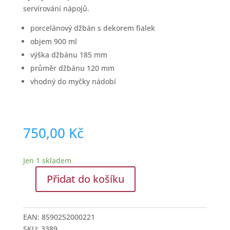
servírování nápojů.
porcelánový džbán s dekorem fialek
objem 900 ml
výška džbánu 185 mm
průměr džbánu 120 mm
vhodný do myčky nádobí
750,00
Kč
Jen 1 skladem
Přidat do košíku
Porcelánový
džbán
s
EAN:
8590252000221
fialkami
SKU:
3389