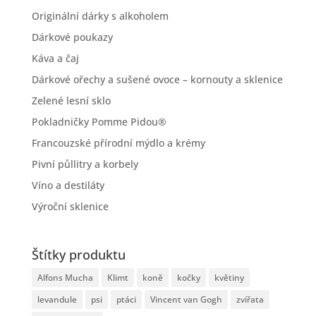
Originální dárky s alkoholem
Dárkové poukazy
Káva a čaj
Dárkové ořechy a sušené ovoce – kornouty a sklenice
Zelené lesní sklo
Pokladničky Pomme Pidou®
Francouzské přírodní mýdlo a krémy
Pivní půllitry a korbely
Víno a destiláty
Výroční sklenice
Štítky produktu
Alfons Mucha
Klimt
koně
kočky
květiny
levandule
psi
ptáci
Vincent van Gogh
zvířata