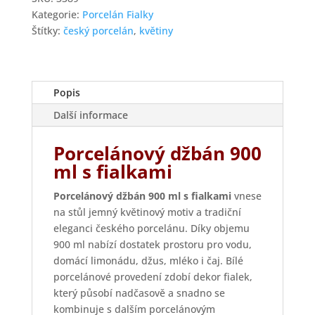
množství
Kategorie:
Porcelán Fialky
Štítky:
český porcelán
,
květiny
Popis
Další informace
Porcelánový džbán 900
ml s fialkami
Porcelánový džbán 900 ml s fialkami
vnese
na stůl jemný květinový motiv a tradiční
eleganci českého porcelánu. Díky objemu
900 ml nabízí dostatek prostoru pro vodu,
domácí limonádu, džus, mléko i čaj. Bílé
porcelánové provedení zdobí dekor fialek,
který působí nadčasově a snadno se
kombinuje s dalším porcelánovým