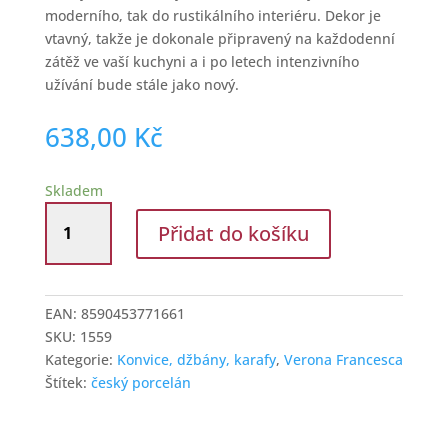
moderního, tak do rustikálního interiéru. Dekor je
vtavný, takže je dokonale připravený na každodenní
zátěž ve vaší kuchyni a i po letech intenzivního
užívání bude stále jako nový.
638,00
Kč
Skladem
Konvice
Přidat do košíku
čajová
s
objemem
1,3
EAN:
8590453771661
l
SKU:
1559
Francesca
Kategorie:
Konvice, džbány, karafy
,
Verona Francesca
množství
Štítek:
český porcelán