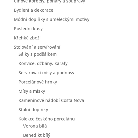
Cínové korbely, poháry a soupravy
Bydlení a dekorace
Módní doplňky s uměleckými motivy
Poslední kusy
Křehké zboží
Stolování a servírování
Šálky s podšálkem
Konvice, džbány, karafy
Servírovací mísy a podnosy
Porcelánové hrnky
Mísy a misky
Kameninové nádobí Costa Nova
Stolní doplňky
Kolekce českého porcelánu
Verona bílá
Benedikt bílý