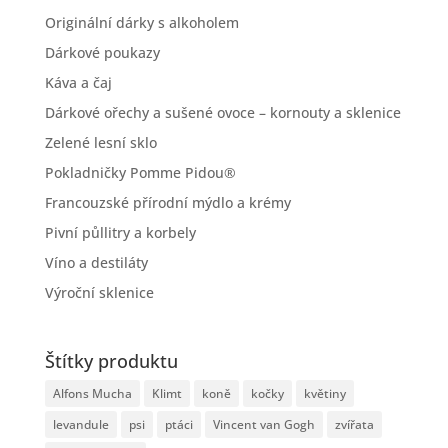
Originální dárky s alkoholem
Dárkové poukazy
Káva a čaj
Dárkové ořechy a sušené ovoce – kornouty a sklenice
Zelené lesní sklo
Pokladničky Pomme Pidou®
Francouzské přírodní mýdlo a krémy
Pivní půllitry a korbely
Víno a destiláty
Výroční sklenice
Štítky produktu
Alfons Mucha
Klimt
koně
kočky
květiny
levandule
psi
ptáci
Vincent van Gogh
zvířata