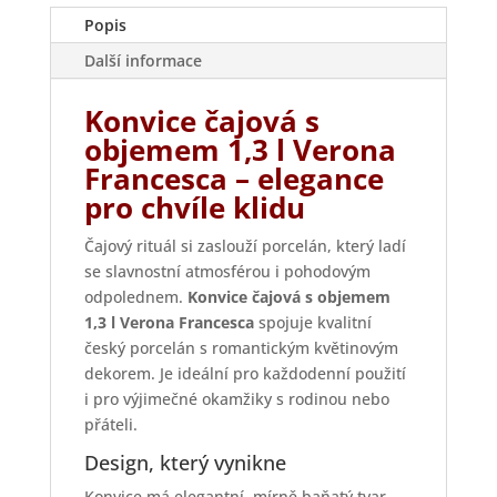
Popis
Další informace
Konvice čajová s
objemem 1,3 l Verona
Francesca – elegance
pro chvíle klidu
Čajový rituál si zaslouží porcelán, který ladí
se slavnostní atmosférou i pohodovým
odpolednem.
Konvice čajová s objemem
1,3 l Verona Francesca
spojuje kvalitní
český porcelán s romantickým květinovým
dekorem. Je ideální pro každodenní použití
i pro výjimečné okamžiky s rodinou nebo
přáteli.
Design, který vynikne
Konvice má elegantní, mírně baňatý tvar,