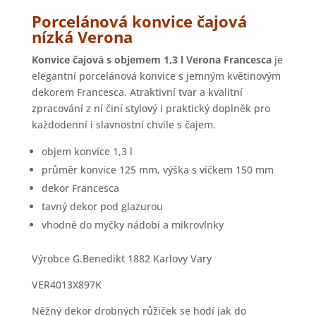
Porcelánová konvice čajová
nízká Verona
Konvice čajová s objemem 1,3 l Verona Francesca
je
elegantní porcelánová konvice s jemným květinovým
dekorem Francesca. Atraktivní tvar a kvalitní
zpracování z ní činí stylový i praktický doplněk pro
každodenní i slavnostní chvíle s čajem.
objem konvice 1,3 l
průměr konvice 125 mm, výška s víčkem 150 mm
dekor Francesca
tavný dekor pod glazurou
vhodné do myčky nádobí a mikrovlnky
Výrobce G.Benedikt 1882 Karlovy Vary
VER4013X897K
Něžný dekor drobných růžiček se hodí jak do