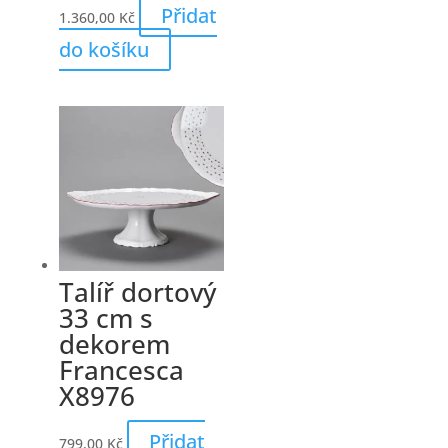
Přidat
1.360,00
Kč
do košíku
Talíř dortový
33 cm s
dekorem
Francesca
X8976
Přidat
799,00
Kč