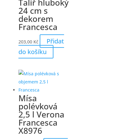
Talíř hluboký
24 cm s
dekorem
Francesca
Přidat
203,00
Kč
do košíku
Mísa
polévková
2,5 l Verona
Francesca
X8976