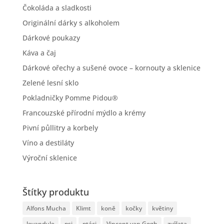
Čokoláda a sladkosti
Originální dárky s alkoholem
Dárkové poukazy
Káva a čaj
Dárkové ořechy a sušené ovoce – kornouty a sklenice
Zelené lesní sklo
Pokladničky Pomme Pidou®
Francouzské přírodní mýdlo a krémy
Pivní půllitry a korbely
Víno a destiláty
Výroční sklenice
Štítky produktu
Alfons Mucha
Klimt
koně
kočky
květiny
levandule
psi
ptáci
Vincent van Gogh
zvířata