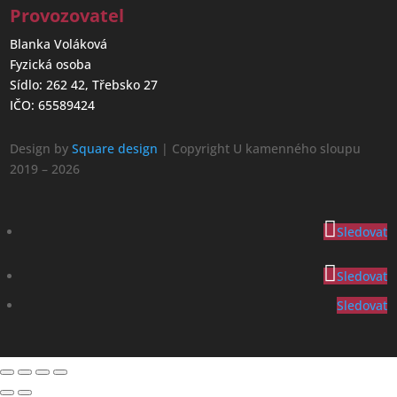
Provozovatel
Blanka Voláková
Fyzická osoba
Sídlo: 262 42, Třebsko 27
IČO: 65589424
Design by
Square design
| Copyright U kamenného sloupu
2019 – 2026
Sledovat
Sledovat
Sledovat