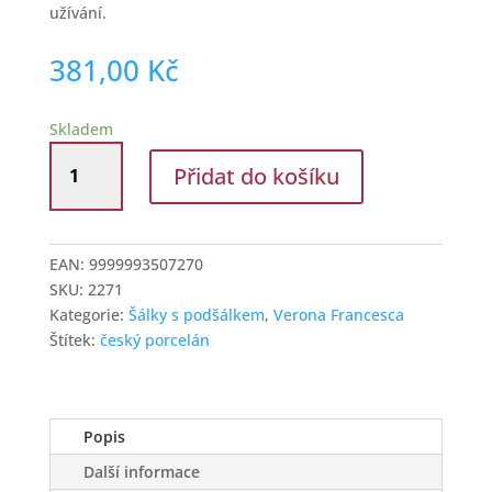
užívání.
381,00
Kč
Skladem
Šálek
Přidat do košíku
na
espresso
80
ml
EAN:
9999993507270
s
SKU:
2271
podšálkem
Kategorie:
Šálky s podšálkem
,
Verona Francesca
Verona
Štítek:
český porcelán
Francesca
množství
Popis
Další informace