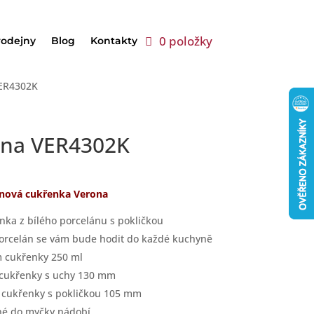
0 položky
rodejny
Blog
Kontakty
VER4302K
ona VER4302K
ánová cukřenka Verona
nka z bílého porcelánu s pokličkou
porcelán se vám bude hodit do každé kuchyně
 cukřenky 250 ml
 cukřenky s uchy 130 mm
 cukřenky s pokličkou 105 mm
é do myčky nádobí