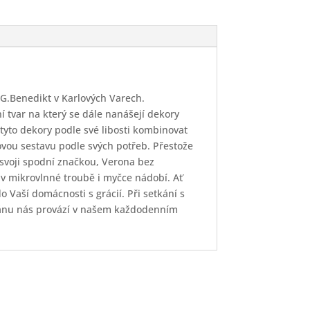
 G.Benedikt v Karlových Varech.
 tvar na který se dále nanášejí dekory
yto dekory podle své libosti kombinovat
ovou sestavu podle svých potřeb. Přestože
svoji spodní značkou, Verona bez
 v mikrovlnné troubě i myčce nádobí. Ať
o Vaší domácnosti s grácií. Při setkání s
elánu nás provází v našem každodenním