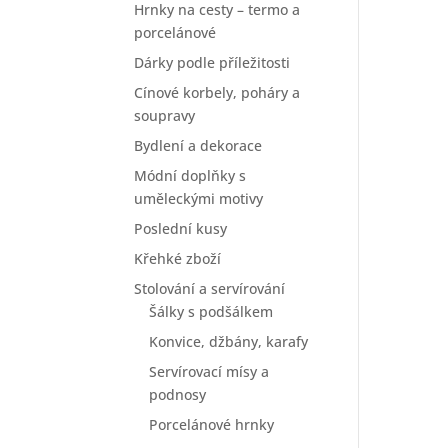
Hrnky na cesty – termo a
porcelánové
Dárky podle příležitosti
Cínové korbely, poháry a
soupravy
Bydlení a dekorace
Módní doplňky s
uměleckými motivy
Poslední kusy
Křehké zboží
Stolování a servírování
Šálky s podšálkem
Konvice, džbány, karafy
Servírovací mísy a
podnosy
Porcelánové hrnky