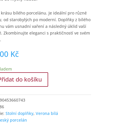
 krásu bílého porcelánu. Je ideální pro různé
ry, od starobylých po moderní. Doplňky z bílého
nu vám usnadní vaření a následný úklid vaší
. Zkombinujte eleganci s praktičností ve svém
.
,00
Kč
kladem
Přidat do košíku
ikt
ka
90453660743
86
ie:
Stolní doplňky
,
Verona bílá
2K
český porcelán
í