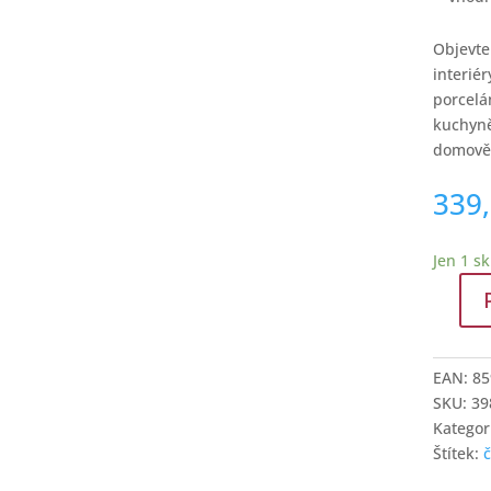
Objevte
interié
porcelá
kuchyně
domově
339
Jen 1 s
G.Bened
Cukřen
250
EAN:
85
ml
SKU:
39
Verona
Kategor
VER430
Štítek:
množstv