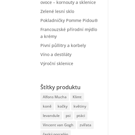
ovoce – kornouty a sklenice
Zelené lesní sklo
Pokladničky Pomme Pidou®
Francouzské přírodní mýdlo
a krémy
Pivní půllitry a korbely
Víno a destiláty
Výroční sklenice
Štítky produktu
Alfons Mucha
Klimt
koně
kočky
květiny
levandule
psi
ptáci
Vincent van Gogh
zvířata
český porcelán