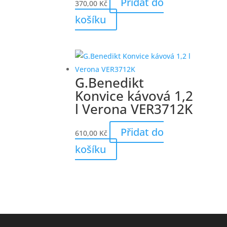
Přidat do
370,00
Kč
košíku
G.Benedikt
Konvice kávová 1,2
l Verona VER3712K
Přidat do
610,00
Kč
košíku