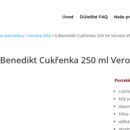
Úvod
Důležité FAQ
Naše p
ho porcelánu
/
Verona bílá
/ G.Benedikt Cukřenka 250 ml Verona 
.Benedikt Cukřenka 250 ml Ver
Porcel
cukře
bílý 
objem
šířka
výška
vhodn