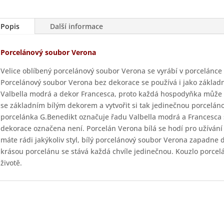
Popis
Další informace
Porcelánový soubor Verona
Velice oblíbený porcelánový soubor Verona se vyrábí v porcelánce
Porcelánový soubor Verona bez dekorace se používá i jako základní
Valbella modrá a dekor Francesca, proto každá hospodyňka může t
se základním bílým dekorem a vytvořit si tak jedinečnou porcelán
porcelánka G.Benedikt označuje řadu Valbella modrá a Francesca 
dekorace označena není. Porcelán Verona bílá se hodí pro užívání
máte rádi jakýkoliv styl, bílý porcelánový soubor Verona zapadne d
krásou porcelánu se stává každá chvíle jedinečnou. Kouzlo porc
životě.