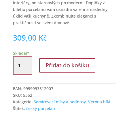
interiéry, od starobylých po moderní. Doplňky z
bílého porcelánu vám usnadní vaření a následný
úklid vaší kuchyně. Zkombinujte eleganci s
praktičností ve svém domově.
309,00
Kč
Skladem
G.Benedikt
Přidat do košíku
Porcelánová
mísa
oválná
36
EAN:
9999993512007
cm
SKU:
5352
Verona
Kategorie:
Servírovací mísy a podnosy
,
Verona bílá
množství
Štítek:
český porcelán