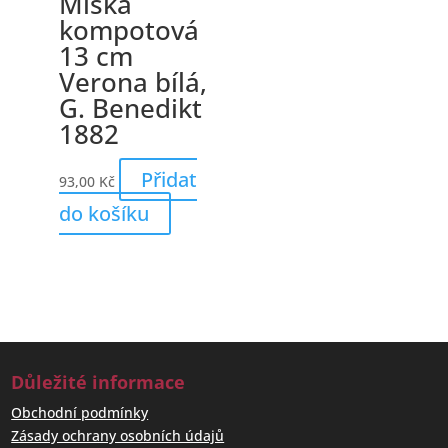
Miska
kompotová
13 cm
Verona bílá,
G. Benedikt
1882
Přidat
93,00
Kč
do košíku
Důležité informace
Obchodní podmínky
Zásady ochrany osobních údajů