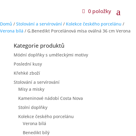
0 položky
Domů
/
Stolování a servírování
/
Kolekce českého porcelánu
/
Verona bílá
/ G.Benedikt Porcelánová mísa oválná 36 cm Verona
Kategorie produktů
Módní doplňky s uměleckými motivy
Poslední kusy
Křehké zboží
Stolování a servírování
Mísy a misky
Kameninové nádobí Costa Nova
Stolní doplňky
Kolekce českého porcelánu
Verona bílá
Benedikt bílý