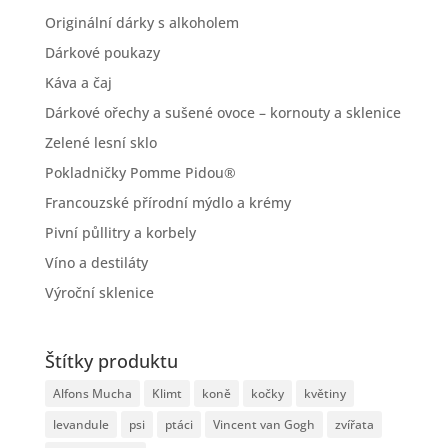
Originální dárky s alkoholem
Dárkové poukazy
Káva a čaj
Dárkové ořechy a sušené ovoce – kornouty a sklenice
Zelené lesní sklo
Pokladničky Pomme Pidou®
Francouzské přírodní mýdlo a krémy
Pivní půllitry a korbely
Víno a destiláty
Výroční sklenice
Štítky produktu
Alfons Mucha
Klimt
koně
kočky
květiny
levandule
psi
ptáci
Vincent van Gogh
zvířata