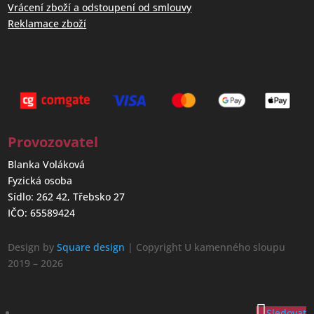
Vrácení zboží a odstoupení od smlouvy
Reklamace zboží
Provozovatel
Blanka Voláková
Fyzická osoba
Sídlo: 262 42, Třebsko 27
IČO: 65589424
Design by
Square design
| Copyright U kamenného sloupu
2019 – 2026
Sledovat