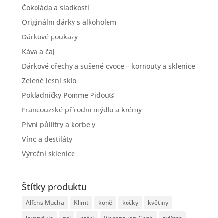
Čokoláda a sladkosti
Originální dárky s alkoholem
Dárkové poukazy
Káva a čaj
Dárkové ořechy a sušené ovoce – kornouty a sklenice
Zelené lesní sklo
Pokladničky Pomme Pidou®
Francouzské přírodní mýdlo a krémy
Pivní půllitry a korbely
Víno a destiláty
Výroční sklenice
Štítky produktu
Alfons Mucha
Klimt
koně
kočky
květiny
levandule
psi
ptáci
Vincent van Gogh
zvířata