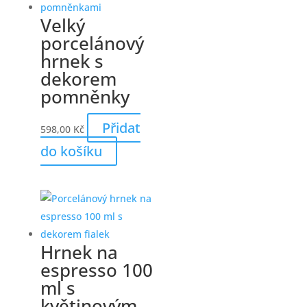
Velký
porcelánový
hrnek s
dekorem
pomněnky
Přidat
598,00
Kč
do košíku
Hrnek na
espresso 100
ml s
květinovým