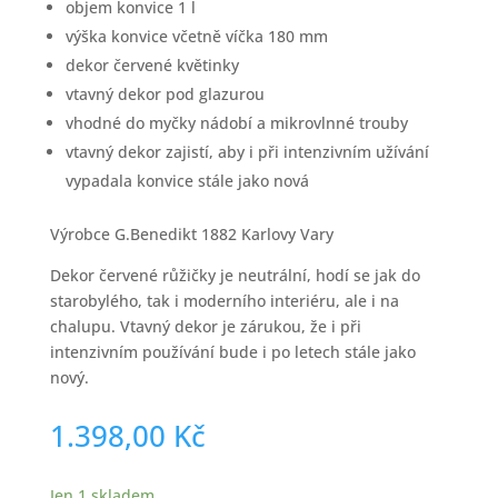
objem konvice 1 l
výška konvice včetně víčka 180 mm
dekor červené květinky
vtavný dekor pod glazurou
vhodné do myčky nádobí a mikrovlnné trouby
vtavný dekor zajistí, aby i při intenzivním užívání
vypadala konvice stále jako nová
Výrobce G.Benedikt 1882 Karlovy Vary
Dekor červené růžičky je neutrální, hodí se jak do
starobylého, tak i moderního interiéru, ale i na
chalupu. Vtavný dekor je zárukou, že i při
intenzivním používání bude i po letech stále jako
nový.
1.398,00
Kč
Jen 1 skladem