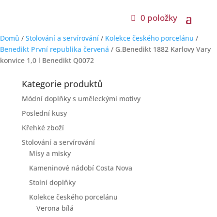
0 položky
Domů
/
Stolování a servírování
/
Kolekce českého porcelánu
/
Benedikt První republika červená
/ G.Benedikt 1882 Karlovy Vary
konvice 1,0 l Benedikt Q0072
Kategorie produktů
Módní doplňky s uměleckými motivy
Poslední kusy
Křehké zboží
Stolování a servírování
Mísy a misky
Kameninové nádobí Costa Nova
Stolní doplňky
Kolekce českého porcelánu
Verona bílá