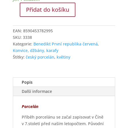
Přidat do košíku
G.Benedikt
1882
Karlovy
EAN:
8590453782995
Vary
SKU:
3338
konvice
Kategorie:
Benedikt První republika červená
,
1,0
Konvice, džbány, karafy
l
Štítky:
český porcelán
,
květiny
Benedikt
Q0072
množství
Popis
Další informace
Porcelán
Příběh porcelánu se začal zapisovat v Číně
v 7.století před naším letopočtem. Původní