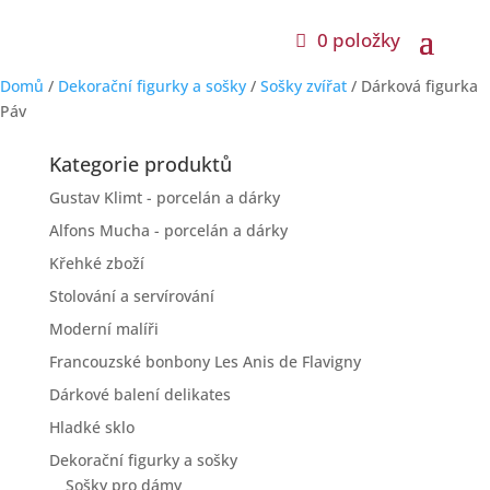
0 položky
Domů
/
Dekorační figurky a sošky
/
Sošky zvířat
/ Dárková figurka
Páv
Kategorie produktů
Gustav Klimt - porcelán a dárky
Alfons Mucha - porcelán a dárky
Křehké zboží
Stolování a servírování
Moderní malíři
Francouzské bonbony Les Anis de Flavigny
Dárkové balení delikates
Hladké sklo
Dekorační figurky a sošky
Sošky pro dámy