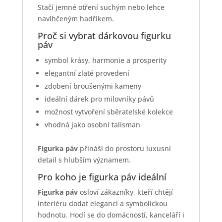
Stačí jemné otření suchým nebo lehce
navlhčeným hadříkem.
Proč si vybrat dárkovou figurku
páv
symbol krásy, harmonie a prosperity
elegantní zlaté provedení
zdobení broušenými kameny
ideální dárek pro milovníky pávů
možnost vytvoření sběratelské kolekce
vhodná jako osobní talisman
Figurka páv
přináší do prostoru luxusní
detail s hlubším významem.
Pro koho je figurka páv ideální
Figurka páv
osloví zákazníky, kteří chtějí
interiéru dodat eleganci a symbolickou
hodnotu. Hodí se do domácností, kanceláří i