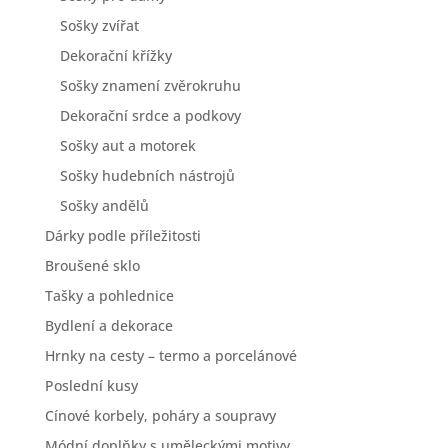
Sošky zvířat
Dekorační křížky
Sošky znamení zvěrokruhu
Dekorační srdce a podkovy
Sošky aut a motorek
Sošky hudebních nástrojů
Sošky andělů
Dárky podle příležitosti
Broušené sklo
Tašky a pohlednice
Bydlení a dekorace
Hrnky na cesty – termo a porcelánové
Poslední kusy
Cínové korbely, poháry a soupravy
Módní doplňky s uměleckými motivy