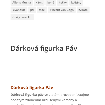
Alfons Mucha
Klimt
koně
kočky
květiny
levandule
psi
ptáci
Vincent van Gogh
zvířata
český porcelán
Dárková figurka Páv
Dárková figurka Páv
Dárková figurka páv
ve zlatém provedení zaujme
bohatým zdobením broušenými kameny a