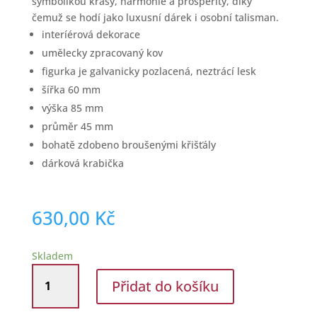
symbolikou krásy, harmonie a prosperity, díky
čemuž se hodí jako luxusní dárek i osobní talisman.
interíérová dekorace
umělecky zpracovaný kov
figurka je galvanicky pozlacená, neztrácí lesk
šířka 60 mm
výška 85 mm
průměr 45 mm
bohatě zdobeno broušenými křišťály
dárková krabička
630,00
Kč
Skladem
Dárková
Přidat do košíku
figurka
Páv