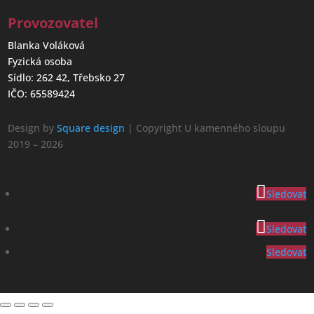
Provozovatel
Blanka Voláková
Fyzická osoba
Sídlo: 262 42, Třebsko 27
IČO: 65589424
Design by
Square design
| Copyright U kamenného sloupu
2019 – 2026
Sledovat
Sledovat
Sledovat