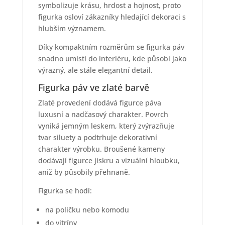
symbolizuje krásu, hrdost a hojnost, proto
figurka osloví zákazníky hledající dekoraci s
hlubším významem.
Díky kompaktním rozměrům se figurka páv
snadno umístí do interiéru, kde působí jako
výrazný, ale stále elegantní detail.
Figurka páv ve zlaté barvě
Zlaté provedení dodává figurce páva
luxusní a nadčasový charakter. Povrch
vyniká jemným leskem, který zvýrazňuje
tvar siluety a podtrhuje dekorativní
charakter výrobku. Broušené kameny
dodávají figurce jiskru a vizuální hloubku,
aniž by působily přehnaně.
Figurka se hodí:
na poličku nebo komodu
do vitríny