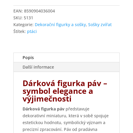
množství
EAN:
8590904036004
SKU:
5131
Kategorie:
Dekorační figurky a sošky
,
Sošky zvířat
Štítek:
ptáci
Popis
Další informace
Dárková figurka páv –
symbol elegance a
výjimečnosti
Dárková figurka páv
představuje
dekorativní miniaturu, která v sobě spojuje
estetickou hodnotu, symbolický význam a
precizní zpracování. Páv od pradávna