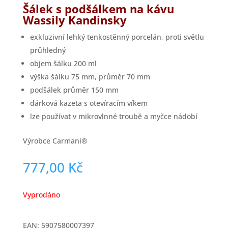
Šálek s podšálkem na kávu
Wassily Kandinsky
exkluzivní lehký tenkostěnný porcelán, proti světlu
průhledný
objem šálku 200 ml
výška šálku 75 mm, průměr 70 mm
podšálek průměr 150 mm
dárková kazeta s otevíracím víkem
lze používat v mikrovlnné troubě a myčce nádobí
Výrobce Carmani®
777,00
Kč
Vyprodáno
EAN:
5907580007397