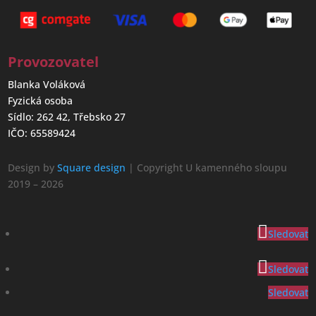
Provozovatel
Blanka Voláková
Fyzická osoba
Sídlo: 262 42, Třebsko 27
IČO: 65589424
Design by
Square design
| Copyright U kamenného sloupu
2019 – 2026
Sledovat
Sledovat
Sledovat