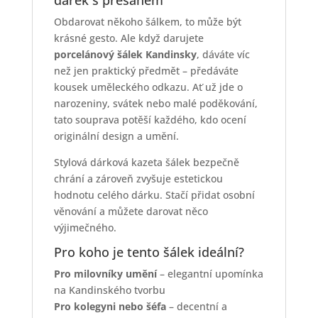
dárek s přesahem
Obdarovat někoho šálkem, to může být
krásné gesto. Ale když darujete
porcelánový šálek Kandinsky
, dáváte víc
než jen praktický předmět – předáváte
kousek uměleckého odkazu. Ať už jde o
narozeniny, svátek nebo malé poděkování,
tato souprava potěší každého, kdo ocení
originální design a umění.
Stylová dárková kazeta šálek bezpečně
chrání a zároveň zvyšuje estetickou
hodnotu celého dárku. Stačí přidat osobní
věnování a můžete darovat něco
výjimečného.
Pro koho je tento šálek ideální?
Pro milovníky umění
– elegantní upomínka
na Kandinského tvorbu
Pro kolegyni nebo šéfa
– decentní a