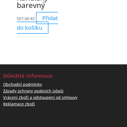
barevný
Přidat
557,00
Kč
do košíku
Důležité informace
Obchodní podmínky
Zásady ochrany osobních údajů
Vrácení zboží a odstoupení od smlouvy
Reklamace zboží