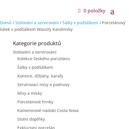
0 položky
Domů
/
Stolování a servírování
/
Šálky s podšálkem
/ Porcelánový
šálek s podšálkem Wassily Kandinsky
Kategorie produktů
Stolování a servírování
Kolekce českého porcelánu
Šálky s podšálkem
Konvice, džbány, karafy
Servírovací mísy a podnosy
Mísy a misky
Porcelánové hrnky
Kameninové nádobí Costa Nova
Stolní doplňky
Exkluzivní porcelán