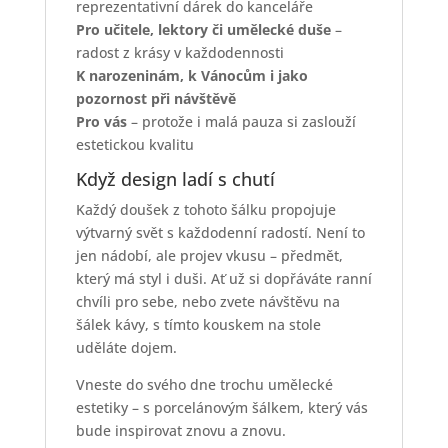
reprezentativní dárek do kanceláře
Pro učitele, lektory či umělecké duše
–
radost z krásy v každodennosti
K narozeninám, k Vánocům i jako
pozornost při návštěvě
Pro vás
– protože i malá pauza si zaslouží
estetickou kvalitu
Když design ladí s chutí
Každý doušek z tohoto šálku propojuje
výtvarný svět s každodenní radostí. Není to
jen nádobí, ale projev vkusu – předmět,
který má styl i duši. Ať už si dopřáváte ranní
chvíli pro sebe, nebo zvete návštěvu na
šálek kávy, s tímto kouskem na stole
uděláte dojem.
Vneste do svého dne trochu umělecké
estetiky – s porcelánovým šálkem, který vás
bude inspirovat znovu a znovu.