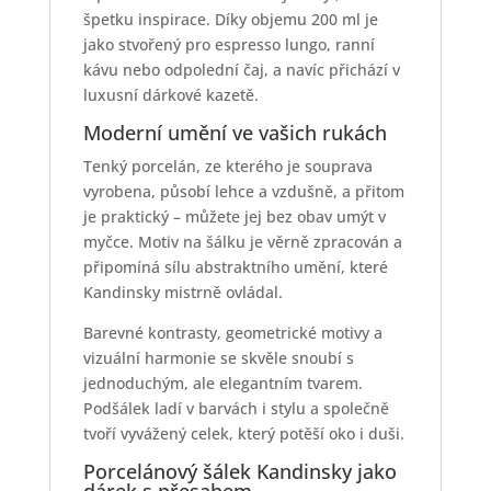
špetku inspirace. Díky objemu 200 ml je
jako stvořený pro espresso lungo, ranní
kávu nebo odpolední čaj, a navíc přichází v
luxusní dárkové kazetě.
Moderní umění ve vašich rukách
Tenký porcelán, ze kterého je souprava
vyrobena, působí lehce a vzdušně, a přitom
je praktický – můžete jej bez obav umýt v
myčce. Motiv na šálku je věrně zpracován a
připomíná sílu abstraktního umění, které
Kandinsky mistrně ovládal.
Barevné kontrasty, geometrické motivy a
vizuální harmonie se skvěle snoubí s
jednoduchým, ale elegantním tvarem.
Podšálek ladí v barvách i stylu a společně
tvoří vyvážený celek, který potěší oko i duši.
Porcelánový šálek Kandinsky jako