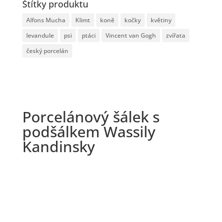
Štítky produktu
Alfons Mucha
Klimt
koně
kočky
květiny
levandule
psi
ptáci
Vincent van Gogh
zvířata
český porcelán
Porcelánový šálek s
podšálkem Wassily
Kandinsky