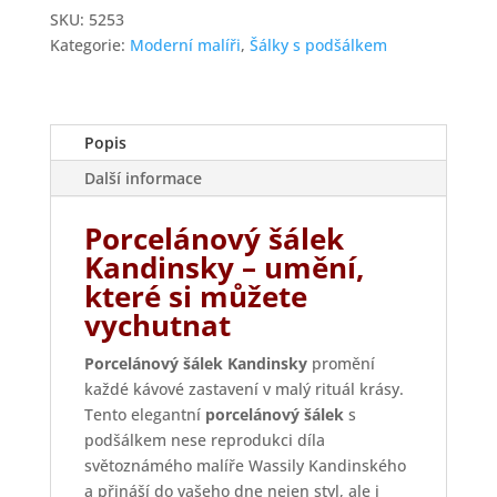
SKU:
5253
Kategorie:
Moderní malíři
,
Šálky s podšálkem
Popis
Další informace
Porcelánový šálek
Kandinsky – umění,
které si můžete
vychutnat
Porcelánový šálek Kandinsky
promění
každé kávové zastavení v malý rituál krásy.
Tento elegantní
porcelánový šálek
s
podšálkem nese reprodukci díla
světoznámého malíře Wassily Kandinského
a přináší do vašeho dne nejen styl, ale i