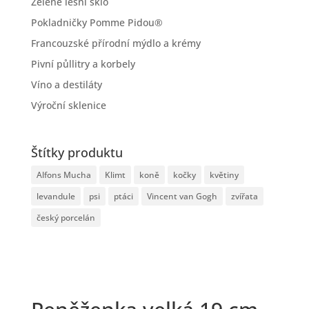
Zelené lesní sklo
Pokladničky Pomme Pidou®
Francouzské přírodní mýdlo a krémy
Pivní půllitry a korbely
Víno a destiláty
Výroční sklenice
Štítky produktu
Alfons Mucha
Klimt
koně
kočky
květiny
levandule
psi
ptáci
Vincent van Gogh
zvířata
český porcelán