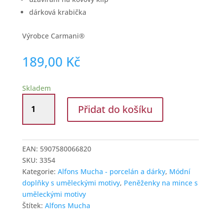
dárková krabička
Výrobce Carmani®
189,00
Kč
Skladem
Peněženka
Přidat do košíku
velká
19
cm
Mucha
EAN:
5907580066820
Léto
SKU:
3354
množství
Kategorie:
Alfons Mucha - porcelán a dárky
,
Módní
doplňky s uměleckými motivy
,
Peněženky na mince s
uměleckými motivy
Štítek:
Alfons Mucha