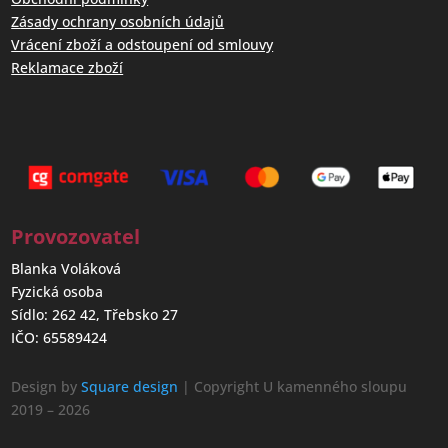
Zásady ochrany osobních údajů
Vrácení zboží a odstoupení od smlouvy
Reklamace zboží
Provozovatel
Blanka Voláková
Fyzická osoba
Sídlo: 262 42, Třebsko 27
IČO: 65589424
Design by
Square design
| Copyright U kamenného sloupu
2019 – 2026