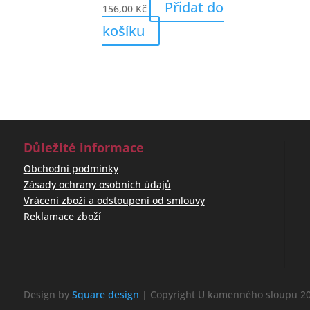
Přidat do
156,00
Kč
košíku
Důležité informace
Obchodní podmínky
Zásady ochrany osobních údajů
Vrácení zboží a odstoupení od smlouvy
Reklamace zboží
Design by
Square design
| Copyright U kamenného sloupu 20