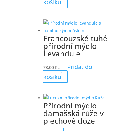
košíku
Francouzské tuhé
přírodní mýdlo
Levandule
Přidat do
73,00
Kč
košíku
Přírodní mýdlo
damašská růže v
plechové dóze