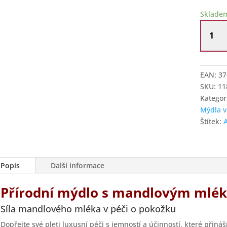
Sklade
Přírodn
mýdlo
s
mandlo
mléke
EAN:
37
Mucha
SKU:
11
množstv
Kategor
Mýdla v
Štítek:
Popis
Další informace
Přírodní mýdlo s mandlovým ml
Síla mandlového mléka v péči o pokožku
Dopřejte své pleti luxusní péči s jemností a účinností, které přináš