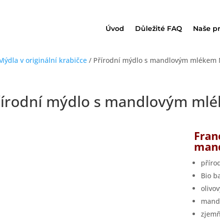
Úvod
Důležité FAQ
Naše p
Mýdla v originální krabičce
/ Přírodní mýdlo s mandlovým mlékem
řírodní mýdlo s mandlovým ml
Fran
man
příro
Bio 
olivov
mand
zjemň