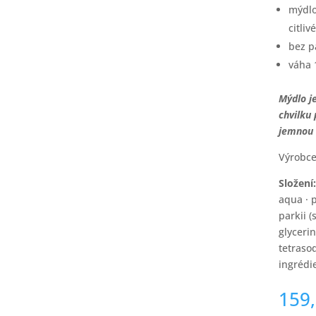
mýdlo
citliv
bez 
váha 
Mýdlo j
chvilku 
jemnou 
Výrobce
Složení
aqua · 
parkii (
glyceri
tetraso
ingrédie
159