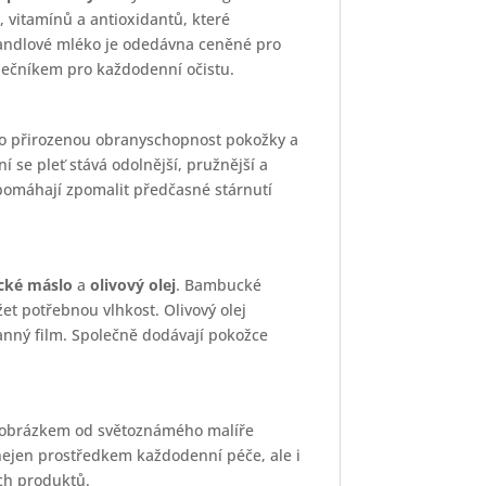
 vitamínů a antioxidantů, které
Mandlové mléko je odedávna ceněné pro
lečníkem pro každodenní očistu.
o přirozenou obranyschopnost pokožky a
í se pleť stává odolnější, pružnější a
pomáhají zpomalit předčasné stárnutí
ké máslo
a
olivový olej
. Bambucké
et potřebnou vlhkost. Olivový olej
ranný film. Společně dodávají pokožce
s obrázkem od světoznámého malíře
ejen prostředkem každodenní péče, ale i
ích produktů.