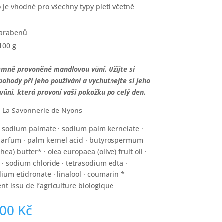
 je vhodné pro všechny typy pleti včetně
é
parabenů
100 g
emně provoněné mandlovou vůní. Užijte si
pohody při jeho používání a vychutnejte si jeho
vůni, která provoní vaši pokožku po celý den.
 La Savonnerie de Nyons
:
sodium palmate · sodium palm kernelate ·
parfum · palm kernel acid · butyrospermum
shea) butter* · olea europaea (olive) fruit oil ·
n · sodium chloride · tetrasodium edta ·
dium etidronate · linalool · coumarin *
nt issu de l’agriculture biologique
,00
Kč