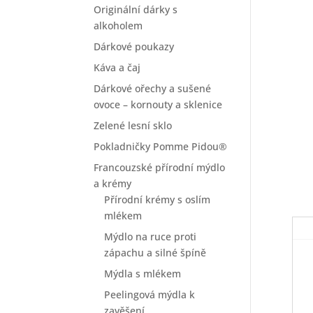
Originální dárky s
alkoholem
Dárkové poukazy
Káva a čaj
Dárkové ořechy a sušené
ovoce – kornouty a sklenice
Zelené lesní sklo
Pokladničky Pomme Pidou®
Francouzské přírodní mýdlo
a krémy
Přírodní krémy s oslím
mlékem
Mýdlo na ruce proti
zápachu a silné špíně
Mýdla s mlékem
Peelingová mýdla k
zavěšení