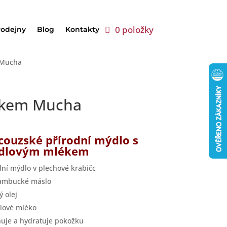
0 položky
rodejny
Blog
Kontakty
 Mucha
ékem Mucha
couzské přírodní mýdlo s
dlovým mlékem
dní mýdlo v plechové krabičc
bambucké máslo
ý olej
lové mléko
uje a hydratuje pokožku