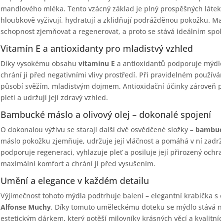
mandlového mléka. Tento vzácný základ je plný prospěšných látek,
hloubkově vyživují, hydratují a zklidňují podrážděnou pokožku. 
schopnost zjemňovat a regenerovat, a proto se stává ideálním spo
Vitamín E a antioxidanty pro mladistvý vzhled
Díky vysokému obsahu
vitamínu E
a antioxidantů podporuje mýdl
chrání ji před negativními vlivy prostředí. Při pravidelném používán
působí svěžím, mladistvým dojmem. Antioxidační účinky zároveň 
pleti a udržují její zdravý vzhled.
Bambucké máslo a olivový olej – dokonalé spojení
O dokonalou výživu se starají další dvě osvědčené složky –
bambuc
máslo pokožku zjemňuje, udržuje její vláčnost a pomáhá v ní zadrž
podporuje regeneraci, vyhlazuje pleť a posiluje její přirozený och
maximální komfort a chrání ji před vysušením.
Umění a elegance v každém detailu
Výjimečnost tohoto mýdla podtrhuje balení – elegantní krabička 
Alfonse Muchy
. Díky tomuto uměleckému doteku se mýdlo stává n
estetickým dárkem, který potěší milovníky krásných věcí a kvalitn