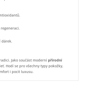
ntioxidantů.
 regeneraci.
í dárek.
tradici. Jako součást moderní
přírodní
eť. Hodí se pro všechny typy pokožky,
fort i pocit luxusu.