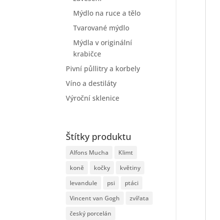
Mýdlo na ruce a tělo
Tvarované mýdlo
Mýdla v originální
krabičce
Pivní půllitry a korbely
Víno a destiláty
Výroční sklenice
Štítky produktu
Alfons Mucha
Klimt
koně
kočky
květiny
levandule
psi
ptáci
Vincent van Gogh
zvířata
český porcelán