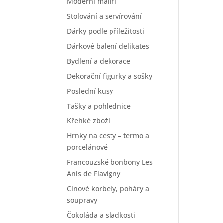
Moderní malíři
Stolování a servírování
Dárky podle příležitosti
Dárkové balení delikates
Bydlení a dekorace
Dekorační figurky a sošky
Poslední kusy
Tašky a pohlednice
Křehké zboží
Hrnky na cesty – termo a
porcelánové
Francouzské bonbony Les
Anis de Flavigny
Cínové korbely, poháry a
soupravy
Čokoláda a sladkosti