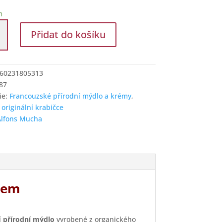
m
í
Přidat do košíku
vým
m
60231805313
87
í
ie:
Francouzské přírodní mýdlo a krémy
,
 originální krabičce
Alfons Mucha
ékem
í
přírodní mýdlo
vyrobené z organického