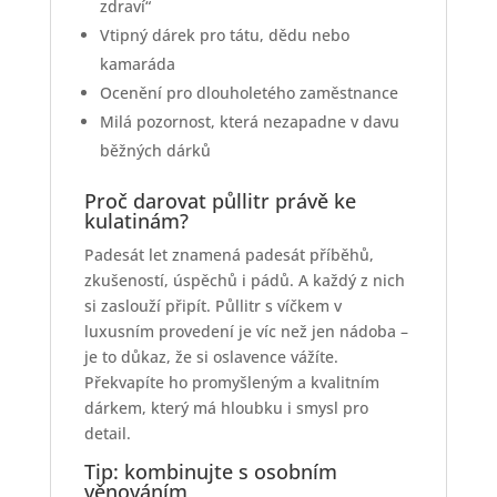
zdraví“
Vtipný dárek pro tátu, dědu nebo
kamaráda
Ocenění pro dlouholetého zaměstnance
Milá pozornost, která nezapadne v davu
běžných dárků
Proč darovat půllitr právě ke
kulatinám?
Padesát let znamená padesát příběhů,
zkušeností, úspěchů i pádů. A každý z nich
si zaslouží připít. Půllitr s víčkem v
luxusním provedení je víc než jen nádoba –
je to důkaz, že si oslavence vážíte.
Překvapíte ho promyšleným a kvalitním
dárkem, který má hloubku i smysl pro
detail.
Tip: kombinujte s osobním
věnováním