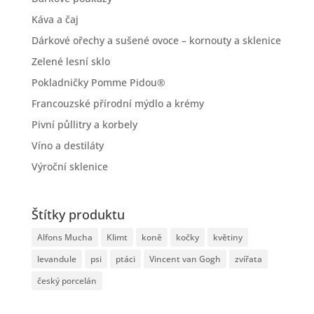
Káva a čaj
Dárkové ořechy a sušené ovoce – kornouty a sklenice
Zelené lesní sklo
Pokladničky Pomme Pidou®
Francouzské přírodní mýdlo a krémy
Pivní půllitry a korbely
Víno a destiláty
Výroční sklenice
Štítky produktu
Alfons Mucha
Klimt
koně
kočky
květiny
levandule
psi
ptáci
Vincent van Gogh
zvířata
český porcelán