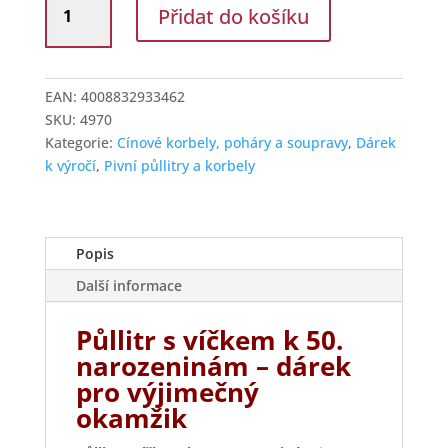
Přidat do košíku
půllitr
k
50.
narozeninám
EAN:
4008832933462
s
SKU:
4970
cínovým
Kategorie:
Cínové korbely, poháry a soupravy
,
Dárek
víčkem
k výročí
,
Pivní půllitry a korbely
množství
Popis
Další informace
Půllitr s víčkem k 50.
narozeninám – dárek
pro výjimečný
okamžik