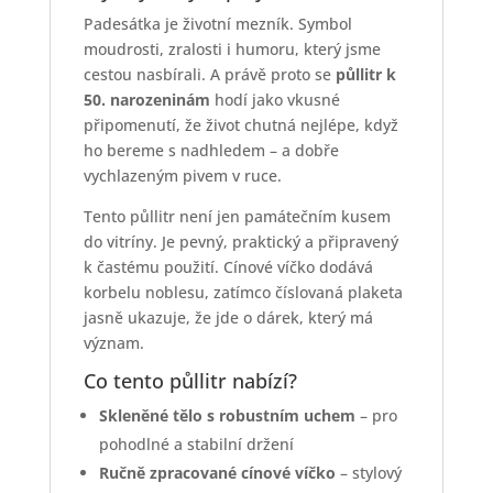
Padesátka je životní mezník. Symbol
moudrosti, zralosti i humoru, který jsme
cestou nasbírali. A právě proto se
půllitr k
50. narozeninám
hodí jako vkusné
připomenutí, že život chutná nejlépe, když
ho bereme s nadhledem – a dobře
vychlazeným pivem v ruce.
Tento půllitr není jen památečním kusem
do vitríny. Je pevný, praktický a připravený
k častému použití. Cínové víčko dodává
korbelu noblesu, zatímco číslovaná plaketa
jasně ukazuje, že jde o dárek, který má
význam.
Co tento půllitr nabízí?
Skleněné tělo s robustním uchem
– pro
pohodlné a stabilní držení
Ručně zpracované cínové víčko
– stylový