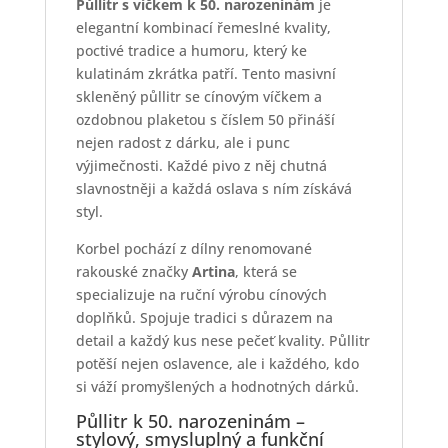
Půllitr s víčkem k 50. narozeninám
je
elegantní kombinací řemeslné kvality,
poctivé tradice a humoru, který ke
kulatinám zkrátka patří. Tento masivní
skleněný půllitr se cínovým víčkem a
ozdobnou plaketou s číslem 50 přináší
nejen radost z dárku, ale i punc
výjimečnosti. Každé pivo z něj chutná
slavnostněji a každá oslava s ním získává
styl.
Korbel pochází z dílny renomované
rakouské značky
Artina
, která se
specializuje na ruční výrobu cínových
doplňků. Spojuje tradici s důrazem na
detail a každý kus nese pečeť kvality. Půllitr
potěší nejen oslavence, ale i každého, kdo
si váží promyšlených a hodnotných dárků.
Půllitr k 50. narozeninám –
stylový, smysluplný a funkční