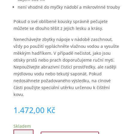
není vhodné do myčky nádobí a mikrovlnné trouby
Pokud o své oblíbené kousky správně pečujete
můžete se dlouho těšit z jejich lesku a krásy.
Nenechávejte zbytky nápoje v nádobě zaschnout,
vždy po použití vypláchněte vlažnou vodou a vysušte
měkkým hadříkem. V případě nečistot, jako jsou
otisky prstů nebo prach doporučujeme ruční mytí.
Nepoužívejte abrazivní čisticí prostředky, ale raději
mýdlovou vodu nebo tekutý saponát. Pokud
nedosáhnete požadovaného výsledku, na cínové
části použijte speciální utěrku určenou k čištění
kovu.
1.472,00
Kč
Skladem
Pivní