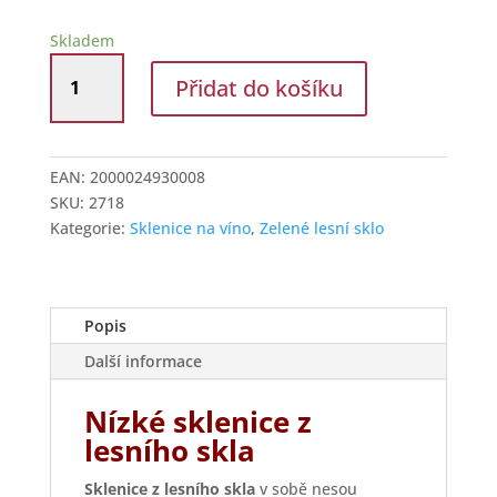
Skladem
Zelené
Přidat do košíku
lesní
sklo
-
pohárky
EAN:
2000024930008
se
SKU:
2718
spinou
Kategorie:
Sklenice na víno
,
Zelené lesní sklo
množství
Popis
Další informace
Nízké sklenice z
lesního skla
Sklenice z lesního skla
v sobě nesou