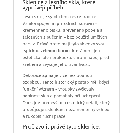
Sklenice z lesního skla, které
vyprávějí příběh
Lesní sklo je symbolem české tradice.
Vzniká spojením přírodních surovin –
křemenného písku, dřevěného popela a
železných sloučenin – bez použití umělých
barviv. Právě proto mají tyto sklenky svou
typickou
zelenou barvu
, která není jen
estetická, ale i praktická: chrání nápoj před
světlem a zvyšuje jeho trvanlivost.
Dekorace
spina
je více než pouhou
ozdobou. Tento historický postup měl kdysi
funkční význam – vroubky zvyšovaly
odolnost skla a pomáhaly při uchopení.
Dnes jde především o estetický detail, který
propůjčuje sklenkám nezaměnitelný vzhled
a rukopis ruční práce.
Proč zvolit právě tyto sklenice: