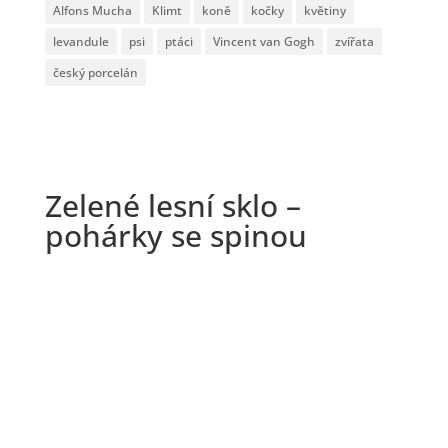
Alfons Mucha
Klimt
koně
kočky
květiny
levandule
psi
ptáci
Vincent van Gogh
zvířata
český porcelán
Zelené lesní sklo –
pohárky se spinou