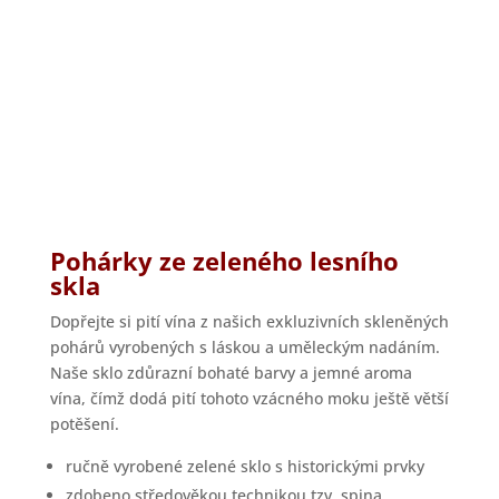
Pohárky ze zeleného lesního
skla
Dopřejte si pití vína z našich exkluzivních skleněných
pohárů vyrobených s láskou a uměleckým nadáním.
Naše sklo zdůrazní bohaté barvy a jemné aroma
vína, čímž dodá pití tohoto vzácného moku ještě větší
potěšení.
ručně vyrobené zelené sklo s historickými prvky
zdobeno středověkou technikou tzv. spina