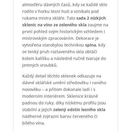
atmosféru dávných časů, kdy se každé sklo
rodilo v horku lesní huti a vznikalo pod
rukama mistra skláře. Tato
sada 2 nízkých
sklenic na víno ze zeleného skla
zaujme na
první pohled svým historickým vzhledem i
mistrovským zpracováním. Dekorace je
vytvořena starobylou technikou
spina
, kdy
se tenký pruh roztaveného skla obtáčí
kolem kalíšku a následně ručně tvaruje do
jemných vroubků.
Každý detail těchto sklenek odkazuje na
dávné sklářské umění středověku i raného
novověku – a přitom dokonale ladí i s
moderním interiérem. Sklenice krásně
padnou do ruky, díky nízkému profilu jsou
stabilní a jejich
zelený odstín lesního skla
nádherně zvýrazní barvu červeného či
bílého vína.