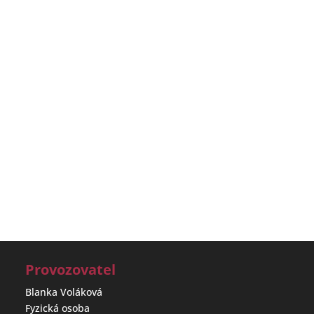
Provozovatel
Blanka Voláková
Fyzická osoba