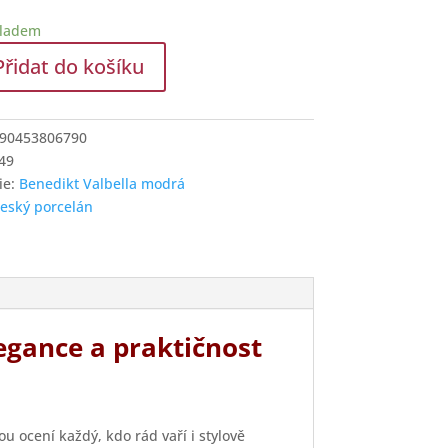
kladem
Přidat do košíku
í
90453806790
49
ie:
Benedikt Valbella modrá
a
český porcelán
í
egance a praktičnost
u ocení každý, kdo rád vaří i stylově