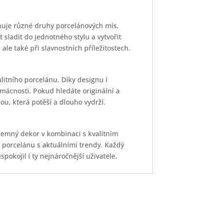
rnuje různé druhy porcelánových mís,
sladit do jednotného stylu a vytvořit
le také při slavnostních příležitostech.
litního porcelánu. Díky designu i
ácnosti. Pokud hledáte originální a
ou, která potěší a dlouho vydrží.
Jemný dekor v kombinaci s kvalitním
o porcelánu s aktuálními trendy. Každý
spokojil i ty nejnáročnější uživatele.