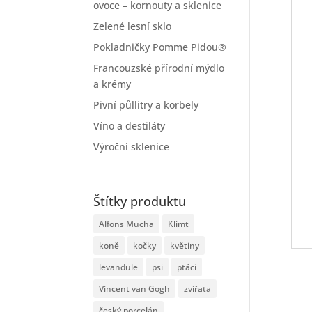
ovoce – kornouty a sklenice
Zelené lesní sklo
Pokladničky Pomme Pidou®
Francouzské přírodní mýdlo
a krémy
Pivní půllitry a korbely
Víno a destiláty
Výroční sklenice
Štítky produktu
Alfons Mucha
Klimt
koně
kočky
květiny
levandule
psi
ptáci
Vincent van Gogh
zvířata
český porcelán