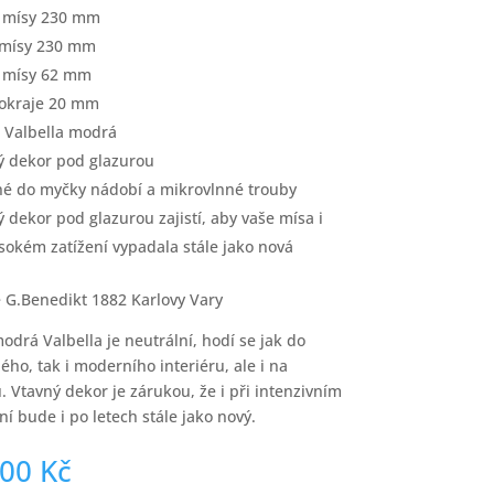
 mísy 230 mm
 mísy 230 mm
 mísy 62 mm
 okraje 20 mm
 Valbella modrá
ý dekor pod glazurou
é do myčky nádobí a mikrovlnné trouby
ý dekor pod glazurou zajistí, aby vaše mísa i
ysokém zatížení vypadala stále jako nová
 G.Benedikt 1882 Karlovy Vary
odrá Valbella je neutrální, hodí se jak do
ého, tak i moderního interiéru, ale i na
. Vtavný dekor je zárukou, že i při intenzivním
ní bude i po letech stále jako nový.
,00
Kč