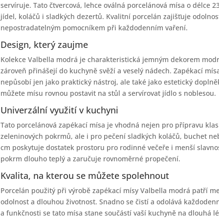
servíruje. Tato čtvercová, lehce oválná porcelánová mísa o délce 
jídel, koláčů i sladkých dezertů. Kvalitní porcelán zajišťuje odolno
nepostradatelným pomocníkem při každodenním vaření.
Design, který zaujme
Kolekce Valbella modrá je charakteristická jemným dekorem modr
zároveň přinášejí do kuchyně svěží a veselý nádech. Zapékací mí
nepůsobí jen jako praktický nástroj, ale také jako estetický doplněk
můžete mísu rovnou postavit na stůl a servírovat jídlo s noblesou.
Univerzální využití v kuchyni
Tato porcelánová zapékací mísa je vhodná nejen pro přípravu klas
zeleninových pokrmů, ale i pro pečení sladkých koláčů, buchet neb
cm poskytuje dostatek prostoru pro rodinné večeře i menší slavnos
pokrm dlouho teplý a zaručuje rovnoměrné propečení.
Kvalita, na kterou se můžete spolehnout
Porcelán použitý při výrobě zapékací mísy Valbella modrá patří mez
odolnost a dlouhou životnost. Snadno se čistí a odolává každode
a funkčnosti se tato mísa stane součástí vaší kuchyně na dlouhá lé