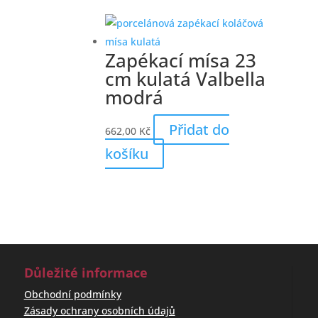
Zapékací mísa 23
cm kulatá Valbella
modrá
Přidat do
662,00
Kč
košíku
Důležité informace
Obchodní podmínky
Zásady ochrany osobních údajů