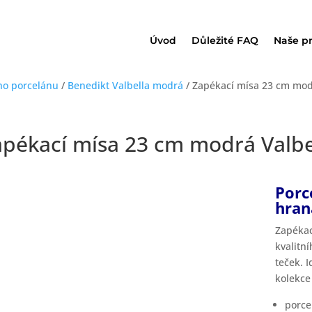
Úvod
Důležité FAQ
Naše p
ho porcelánu
/
Benedikt Valbella modrá
/ Zapékací mísa 23 cm mod
apékací mísa 23 cm modrá Valbe
Porc
hran
Zapékac
kvalitn
teček. I
kolekce
porce