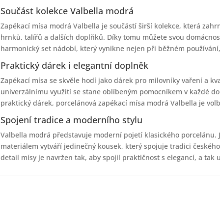
Součást kolekce Valbella modrá
Zapékací mísa modrá Valbella je součástí širší kolekce, která zah
hrnků, talířů a dalších doplňků. Díky tomu můžete svou domácnost 
harmonický set nádobí, který vynikne nejen při běžném používání, a
Praktický dárek i elegantní doplněk
Zapékací mísa se skvěle hodí jako dárek pro milovníky vaření a kva
univerzálnímu využití se stane oblíbeným pomocníkem v každé dom
praktický dárek, porcelánová zapékací mísa modrá Valbella je volb
Spojení tradice a moderního stylu
Valbella modrá představuje moderní pojetí klasického porcelánu. 
materiálem vytváří jedinečný kousek, který spojuje tradici českéh
detail mísy je navržen tak, aby spojil praktičnost s elegancí, a tak u