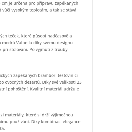
23 cm je určena pro přípravu zapékaných
st vůči vysokým teplotám, a tak se stává
ých teček, které působí nadčasově a
sa modrá Valbella díky svému designu
 při stolování. Po vyjmutí z trouby
ických zapékaných brambor, těstovin či
o ovocných dezertů. Díky své velikosti 23
tní pohoštění. Kvalitní materiál udržuje
i materiály, které si drží výjimečnou
nnímu používání. Díky kombinaci elegance
ta.