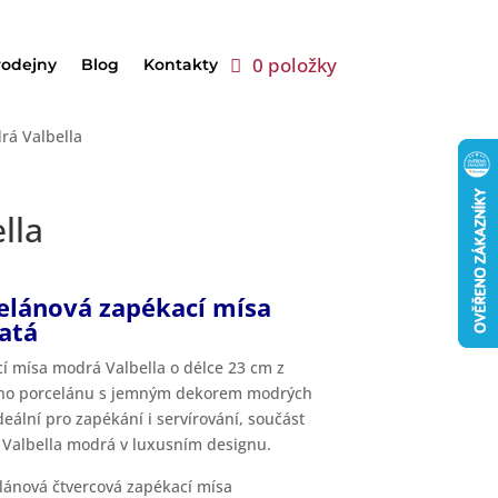
0 položky
rodejny
Blog
Kontakty
rá Valbella
lla
elánová zapékací mísa
atá
í mísa modrá Valbella o délce 23 cm z
ího porcelánu s jemným dekorem modrých
deální pro zapékání i servírování, součást
 Valbella modrá v luxusním designu.
lánová čtvercová zapékací mísa