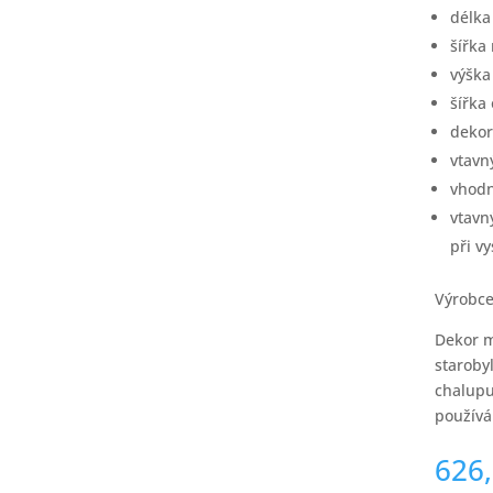
délka
šířka
výška
šířka
dekor
vtavn
vhodn
vtavn
při v
Výrobce
Dekor m
starobyl
chalupu
používá
626