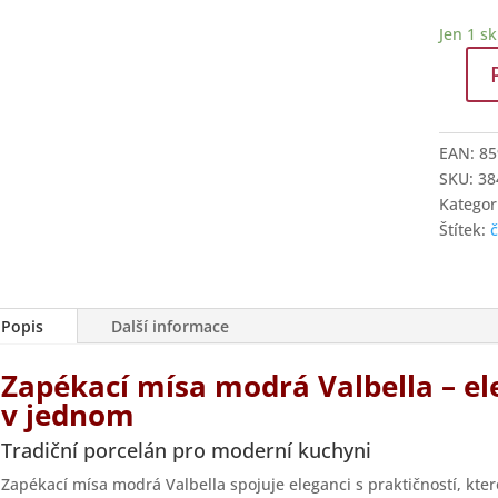
Jen 1 s
Zapékac
mísa
23
EAN:
85
cm
SKU:
38
modrá
Kategor
Valbell
Štítek:
množstv
Popis
Další informace
Zapékací mísa modrá Valbella – el
v jednom
Tradiční porcelán pro moderní kuchyni
Zapékací mísa modrá Valbella spojuje eleganci s praktičností, ktero