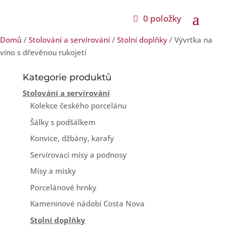
0 položky
Domů
/
Stolování a servírování
/
Stolní doplňky
/ Vývrtka na
víno s dřevěnou rukojetí
Kategorie produktů
Stolování a servírování
Kolekce českého porcelánu
Šálky s podšálkem
Konvice, džbány, karafy
Servírovací mísy a podnosy
Mísy a misky
Porcelánové hrnky
Kameninové nádobí Costa Nova
Stolní doplňky