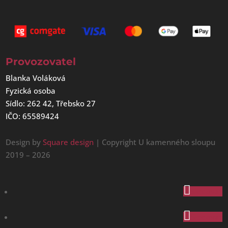
Provozovatel
Blanka Voláková
Fyzická osoba
Sídlo: 262 42, Třebsko 27
IČO: 65589424
Design by
Square design
| Copyright U kamenného sloupu
2019 – 2026
Sledovat
Sledovat