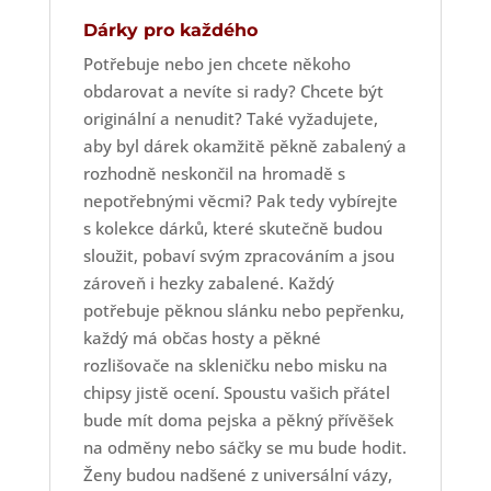
Dárky pro každého
Potřebuje nebo jen chcete někoho
obdarovat a nevíte si rady? Chcete být
originální a nenudit? Také vyžadujete,
aby byl dárek okamžitě pěkně zabalený a
rozhodně neskončil na hromadě s
nepotřebnými věcmi? Pak tedy vybírejte
s kolekce dárků, které skutečně budou
sloužit, pobaví svým zpracováním a jsou
zároveň i hezky zabalené. Každý
potřebuje pěknou slánku nebo pepřenku,
každý má občas hosty a pěkné
rozlišovače na skleničku nebo misku na
chipsy jistě ocení. Spoustu vašich přátel
bude mít doma pejska a pěkný přívěšek
na odměny nebo sáčky se mu bude hodit.
Ženy budou nadšené z universální vázy,