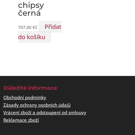
chipsy
černá
Přidat
707,00
Kč
do košíku
Důležité informace
Obchodní podmínky
Zásady ochrany osobních údajů
Vrácení zboží a odstoupení od smlouvy
Reklamace zboží