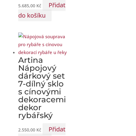
Přidat
5.685,00
Kč
do košíku
Artina
Nápojový
dárkový set
7-dílný sklo
s cínovými
dekoracemi
dekor
rybářský
Přidat
2.550,00
Kč