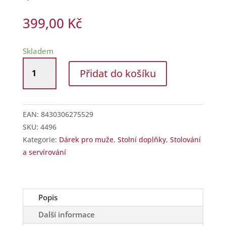
399,00
Kč
Skladem
Vývrtka
Přidat do košíku
na
víno
s
dřevěnou
EAN:
8430306275529
rukojetí
SKU:
4496
množství
Kategorie:
Dárek pro muže
,
Stolní doplňky
,
Stolování
a servírování
Popis
Další informace