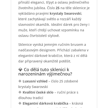
přináší eleganci, třpyt a oslavu jedinečného
životního jubilea. Číslo
25
na těle sklenice je
vykládáno pravými
krystaly Swarovski
,
které zachytávají světlo a rozzáří každý
slavnostní okamžik. Ideální dárek pro ženy i
muže, kteří chtějí uchovat vzpomínku na
oslavu čtvrtstoletí stylově.
Sklenice vyniká jemným ručním brusem a
nadčasovým designem. Přichází zabalena v
elegantní dárkové krabičce, která z ní dělá
dar připravený okamžitě potěšit.
💎 Co dělá tuto sklenici k
narozeninám výjimečnou?
🔷
Luxusní vzhled
– číslo 25 zdobené
krystaly Swarovski
🔷
Kvalitní české sklo
– ruční práce s
dlouhou tradicí
🔷
Elegantní dárková krabička
– krásná