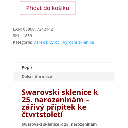
Přidat do košíku
Výroční
sklenice
Swarovski
EAN:
8586017242142
na
SKU:
1839
víno
Kategorie:
Dárek k výročí
,
Výroční sklenice
k
25.
narozeninám
množství
Popis
Další informace
Swarovski sklenice k
25. narozeninám –
zářivý přípitek ke
čtvrtstoletí
Swarovski sklenice k 25. narozeninám