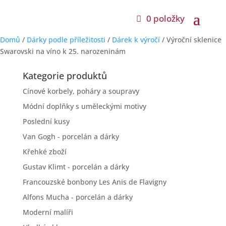
0 položky
Domů
/
Dárky podle příležitosti
/
Dárek k výročí
/ Výroční sklenice
Swarovski na víno k 25. narozeninám
Kategorie produktů
Cínové korbely, poháry a soupravy
Módní doplňky s uměleckými motivy
Poslední kusy
Van Gogh - porcelán a dárky
Křehké zboží
Gustav Klimt - porcelán a dárky
Francouzské bonbony Les Anis de Flavigny
Alfons Mucha - porcelán a dárky
Moderní malíři