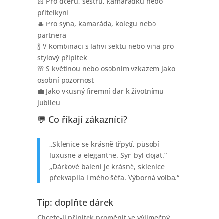
🎀 Pro dceru, sestru, kamarádku nebo
přítelkyni
🎩 Pro syna, kamaráda, kolegu nebo
partnera
🍾 V kombinaci s lahví sektu nebo vína pro
stylový přípitek
🌸 S květinou nebo osobním vzkazem jako
osobní pozornost
💼 Jako vkusný firemní dar k životnímu
jubileu
💬 Co říkají zákazníci?
„Sklenice se krásně třpytí, působí
luxusně a elegantně. Syn byl dojat.“
„Dárkové balení je krásné, sklenice
překvapila i mého šéfa. Výborná volba.“
Tip: doplňte dárek
Chcete-li přípitek proměnit ve výjimečný