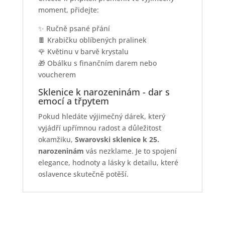
moment, přidejte:
✨ Ručně psané přání
🍫 Krabičku oblíbených pralinek
🌹 Květinu v barvě krystalu
🎁 Obálku s finančním darem nebo
voucherem
Sklenice k narozeninám - dar s
emocí a třpytem
Pokud hledáte výjimečný dárek, který
vyjádří upřímnou radost a důležitost
okamžiku,
Swarovski sklenice k 25.
narozeninám
vás nezklame. Je to spojení
elegance, hodnoty a lásky k detailu, které
oslavence skutečně potěší.