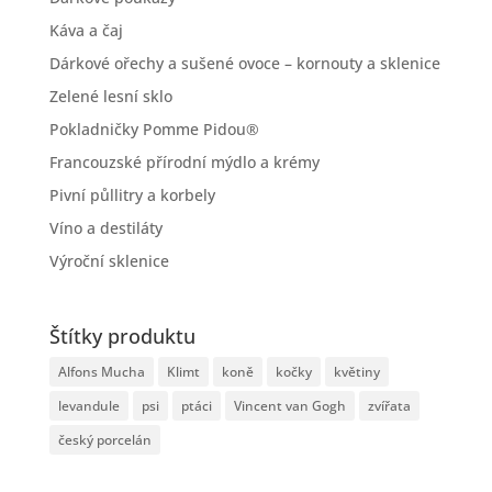
Káva a čaj
Dárkové ořechy a sušené ovoce – kornouty a sklenice
Zelené lesní sklo
Pokladničky Pomme Pidou®
Francouzské přírodní mýdlo a krémy
Pivní půllitry a korbely
Víno a destiláty
Výroční sklenice
Štítky produktu
Alfons Mucha
Klimt
koně
kočky
květiny
levandule
psi
ptáci
Vincent van Gogh
zvířata
český porcelán