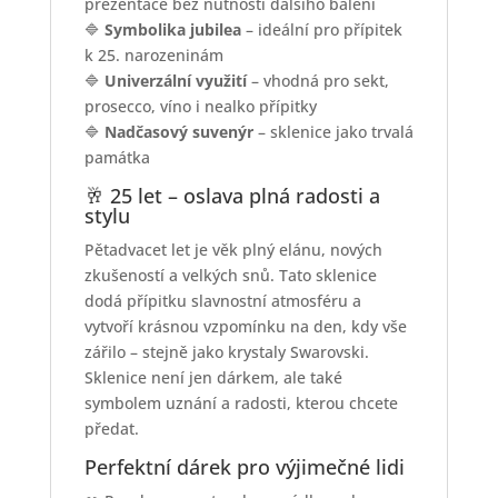
prezentace bez nutnosti dalšího balení
🔷
Symbolika jubilea
– ideální pro přípitek
k 25. narozeninám
🔷
Univerzální využití
– vhodná pro sekt,
prosecco, víno i nealko přípitky
🔷
Nadčasový suvenýr
– sklenice jako trvalá
památka
🥂 25 let – oslava plná radosti a
stylu
Pětadvacet let je věk plný elánu, nových
zkušeností a velkých snů. Tato sklenice
dodá přípitku slavnostní atmosféru a
vytvoří krásnou vzpomínku na den, kdy vše
zářilo – stejně jako krystaly Swarovski.
Sklenice není jen dárkem, ale také
symbolem uznání a radosti, kterou chcete
předat.
Perfektní dárek pro výjimečné lidi