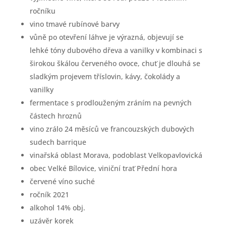
ročníku
vino tmavé rubínové barvy
vůně po otevření láhve je výrazná, objevují se
lehké tóny dubového dřeva a vanilky v kombinaci s
širokou škálou červeného ovoce, chuť je dlouhá se
sladkým projevem tříslovin, kávy, čokolády a
vanilky
fermentace s prodlouženým zráním na pevných
částech hroznů
vino zrálo 24 měsíců ve francouzských dubových
sudech barrique
vinařská oblast Morava, podoblast Velkopavlovická
obec Velké Bílovice, viniční trať Přední hora
červené víno suché
ročník 2021
alkohol 14% obj.
uzávěr korek