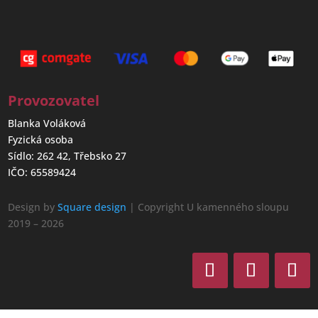
Provozovatel
Blanka Voláková
Fyzická osoba
Sídlo: 262 42, Třebsko 27
IČO: 65589424
Design by
Square design
| Copyright U kamenného sloupu
2019 – 2026