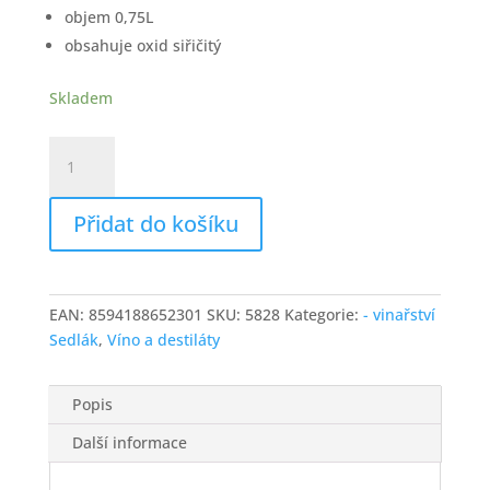
objem 0,75L
obsahuje oxid siřičitý
Skladem
VINAŘSTVÍ
SEDLÁK
Cabernet
Přidat do košíku
Franc
ICONE,
limitovaná
edice,
EAN:
8594188652301
SKU:
5828
Kategorie:
- vinařství
suché
Sedlák
,
Víno a destiláty
množství
Popis
Další informace