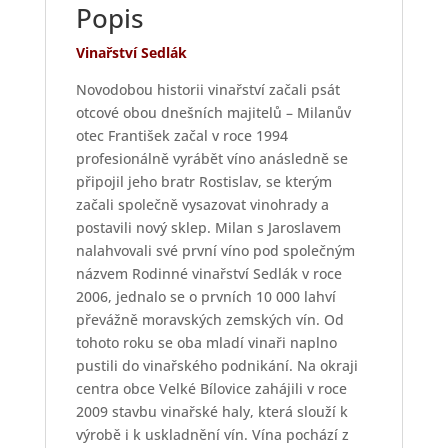
Popis
Vinařství Sedlák
Novodobou historii vinařství začali psát
otcové obou dnešních majitelů – Milanův
otec František začal v roce 1994
profesionálně vyrábět víno anásledně se
připojil jeho bratr Rostislav, se kterým
začali společně vysazovat vinohrady a
postavili nový sklep. Milan s Jaroslavem
nalahvovali své první víno pod společným
názvem Rodinné vinařství Sedlák v roce
2006, jednalo se o prvních 10 000 lahví
převážně moravských zemských vín. Od
tohoto roku se oba mladí vinaři naplno
pustili do vinařského podnikání. Na okraji
centra obce Velké Bílovice zahájili v roce
2009 stavbu vinařské haly, která slouží k
výrobě i k uskladnění vín. Vína pochází z