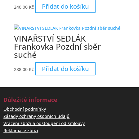
Přidat do košíku
240,00
Kč
VINAŘSTVÍ SEDLÁK
Frankovka Pozdní sběr
suché
Přidat do košíku
288,00
Kč
Důležité informace
Obchodní podmínky
Zásady ochrany osobních údajů
Vrácení zboží a odstoupení od smlouvy
Reklamace zboží