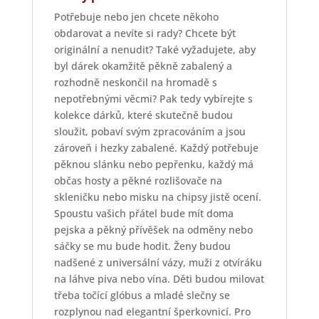
Potřebuje nebo jen chcete někoho
obdarovat a nevíte si rady? Chcete být
originální a nenudit? Také vyžadujete, aby
byl dárek okamžitě pěkně zabalený a
rozhodně neskončil na hromadě s
nepotřebnými věcmi? Pak tedy vybírejte s
kolekce dárků, které skutečně budou
sloužit, pobaví svým zpracováním a jsou
zároveň i hezky zabalené. Každý potřebuje
pěknou slánku nebo pepřenku, každý má
občas hosty a pěkné rozlišovače na
skleničku nebo misku na chipsy jistě ocení.
Spoustu vašich přátel bude mít doma
pejska a pěkný přívěšek na odměny nebo
sáčky se mu bude hodit. Ženy budou
nadšené z universální vázy, muži z otvíráku
na láhve piva nebo vína. Děti budou milovat
třeba točící glóbus a mladé slečny se
rozplynou nad elegantní šperkovnicí. Pro