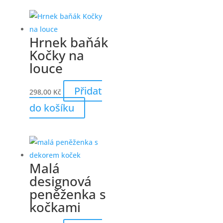
Hrnek baňák
Kočky na
louce
Přidat
298,00
Kč
do košíku
Malá
designová
peněženka s
kočkami