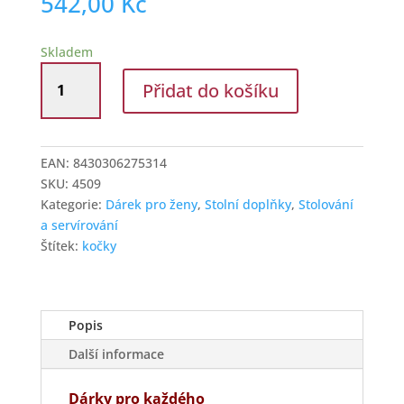
542,00
Kč
Skladem
Víceúčelová
Přidat do košíku
dóza
Mňau
bílá
množství
EAN:
8430306275314
SKU:
4509
Kategorie:
Dárek pro ženy
,
Stolní doplňky
,
Stolování
a servírování
Štítek:
kočky
Popis
Další informace
Dárky pro každého