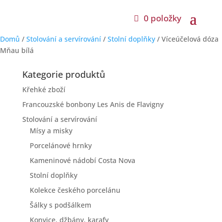
0 položky
Domů
/
Stolování a servírování
/
Stolní doplňky
/ Víceúčelová dóza
Mňau bílá
Kategorie produktů
Křehké zboží
Francouzské bonbony Les Anis de Flavigny
Stolování a servírování
Mísy a misky
Porcelánové hrnky
Kameninové nádobí Costa Nova
Stolní doplňky
Kolekce českého porcelánu
Šálky s podšálkem
Konvice, džbány, karafy