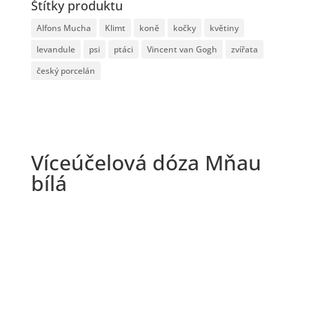
Štítky produktu
Alfons Mucha
Klimt
koně
kočky
květiny
levandule
psi
ptáci
Vincent van Gogh
zvířata
český porcelán
Víceúčelová dóza Mňau
bílá