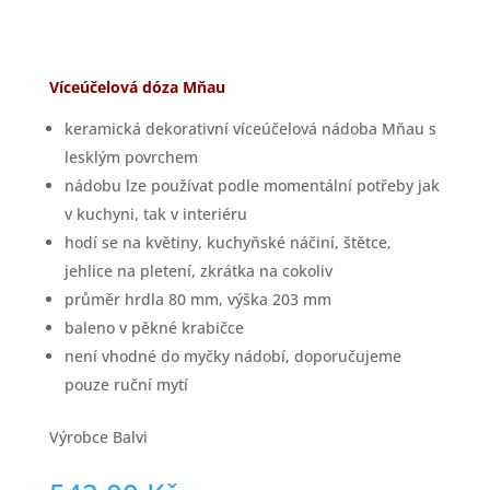
Víceúčelová dóza Mňau
keramická dekorativní víceúčelová nádoba Mňau s
lesklým povrchem
nádobu lze používat podle momentální potřeby jak
v kuchyni, tak v interiéru
hodí se na květiny, kuchyňské náčiní, štětce,
jehlice na pletení, zkrátka na cokoliv
průměr hrdla 80 mm, výška 203 mm
baleno v pěkné krabičce
není vhodné do myčky nádobí, doporučujeme
pouze ruční mytí
Výrobce Balvi