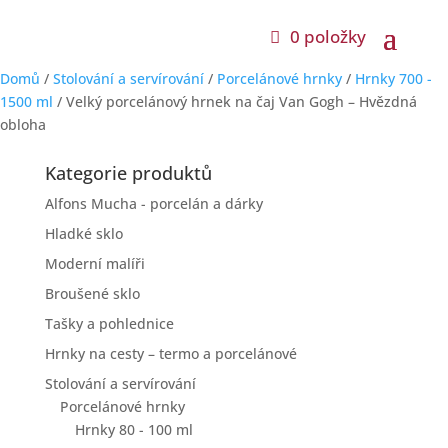
0 položky
Domů
/
Stolování a servírování
/
Porcelánové hrnky
/
Hrnky 700 -
1500 ml
/ Velký porcelánový hrnek na čaj Van Gogh – Hvězdná
obloha
Kategorie produktů
Alfons Mucha - porcelán a dárky
Hladké sklo
Moderní malíři
Broušené sklo
Tašky a pohlednice
Hrnky na cesty – termo a porcelánové
Stolování a servírování
Porcelánové hrnky
Hrnky 80 - 100 ml