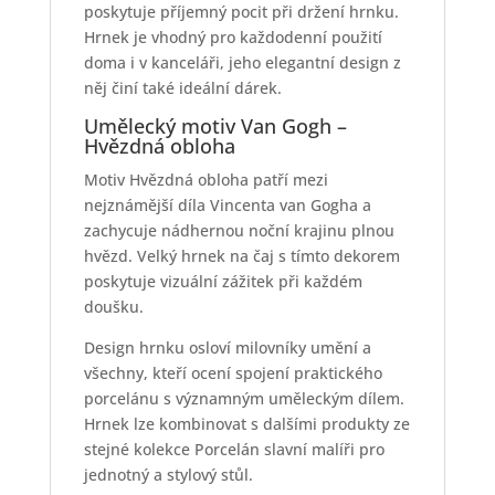
poskytuje příjemný pocit při držení hrnku.
Hrnek je vhodný pro každodenní použití
doma i v kanceláři, jeho elegantní design z
něj činí také ideální dárek.
Umělecký motiv Van Gogh –
Hvězdná obloha
Motiv Hvězdná obloha patří mezi
nejznámější díla Vincenta van Gogha a
zachycuje nádhernou noční krajinu plnou
hvězd. Velký hrnek na čaj s tímto dekorem
poskytuje vizuální zážitek při každém
doušku.
Design hrnku osloví milovníky umění a
všechny, kteří ocení spojení praktického
porcelánu s významným uměleckým dílem.
Hrnek lze kombinovat s dalšími produkty ze
stejné kolekce Porcelán slavní malíři pro
jednotný a stylový stůl.