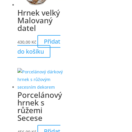
Hrnek velký
Malovaný
datel
Přidat
430,00
Kč
do košíku
Porcelánový
hrnek s
růžemi
Secese
Přidat
456,00
Kč