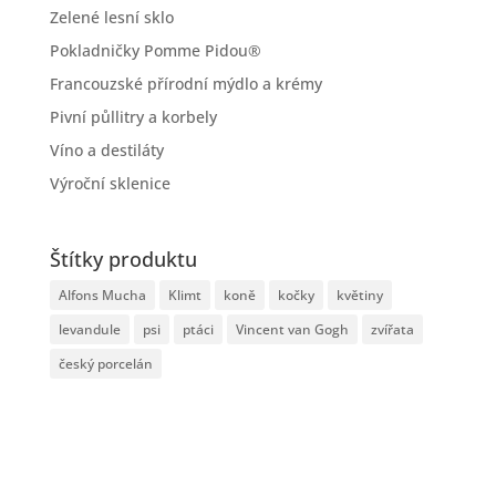
Zelené lesní sklo
Pokladničky Pomme Pidou®
Francouzské přírodní mýdlo a krémy
Pivní půllitry a korbely
Víno a destiláty
Výroční sklenice
Štítky produktu
Alfons Mucha
Klimt
koně
kočky
květiny
levandule
psi
ptáci
Vincent van Gogh
zvířata
český porcelán