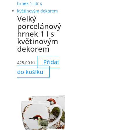
Velký
porcelánový
hrnek 1 l s
květinovým
dekorem
Přidat
425,00
Kč
do košíku