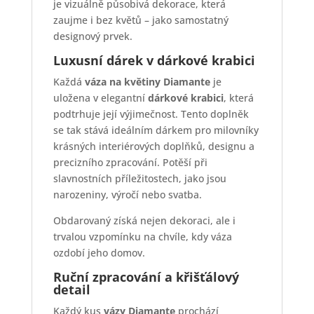
je vizuálně působivá dekorace, která
zaujme i bez květů – jako samostatný
designový prvek.
Luxusní dárek v dárkové krabici
Každá
váza na květiny Diamante
je
uložena v elegantní
dárkové krabici
, která
podtrhuje její výjimečnost. Tento doplněk
se tak stává ideálním dárkem pro milovníky
krásných interiérových doplňků, designu a
precizního zpracování. Potěší při
slavnostních příležitostech, jako jsou
narozeniny, výročí nebo svatba.
Obdarovaný získá nejen dekoraci, ale i
trvalou vzpomínku na chvíle, kdy váza
ozdobí jeho domov.
Ruční zpracování a křišťálový
detail
Každý kus
vázy Diamante
prochází