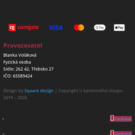
Provozovatel
Blanka Voláková
Fyzická osoba
Sídlo: 262 42, Třebsko 27
IČO: 65589424
Design by
Square design
| Copyright U kamenného sloupu
2019 – 2026
Sledovat
Sledovat