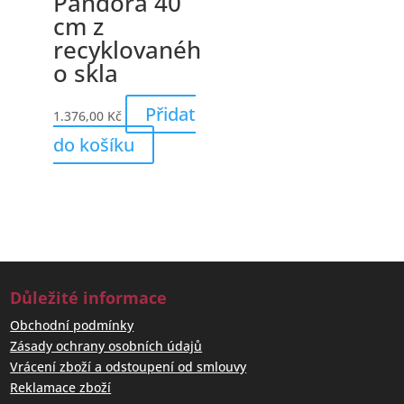
Pandora 40
cm z
recyklovanéh
o skla
Přidat
1.376,00
Kč
do košíku
Důležité informace
Obchodní podmínky
Zásady ochrany osobních údajů
Vrácení zboží a odstoupení od smlouvy
Reklamace zboží