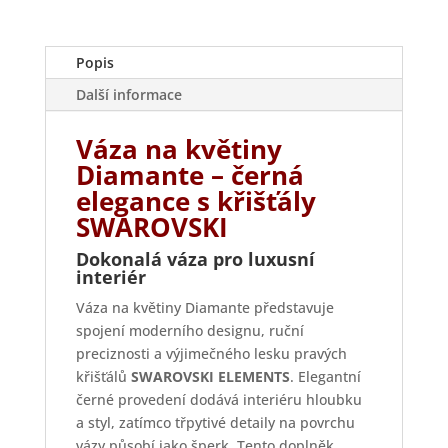
Popis
Další informace
Váza na květiny
Diamante – černá
elegance s křišťály
SWAROVSKI
Dokonalá váza pro luxusní
interiér
Váza na květiny Diamante představuje
spojení moderního designu, ruční
preciznosti a výjimečného lesku pravých
křišťálů
SWAROVSKI ELEMENTS
. Elegantní
černé provedení dodává interiéru hloubku
a styl, zatímco třpytivé detaily na povrchu
vázy působí jako šperk. Tento doplněk