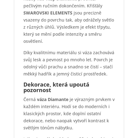
pečlivým ručním dokončením. Křišťály
SWAROVSKI ELEMENTS
jsou precizně
vsazeny do povrchu tak, aby odrážely světlo
z různých úhlů. Výsledkem je efekt třpytu,
který se mění podle intenzity a směru
osvětlení.
Díky kvalitnímu materiálu si váza zachovává
svůj lesk a pevnost po mnoho let. Povrch je
odolný vůči prachu a snadno se čistí – stačí
měkký hadřík a jemný čisticí prostředek.
Dekorace, která upoutá
pozornost
Černá
váza Diamante
je výrazným prvkem v
každém interiéru. Hodí se do moderních i
klasických prostor, kde doplní ostatní
dekorace, nebo naopak vytvoří kontrast k
světlým tónům nábytku.