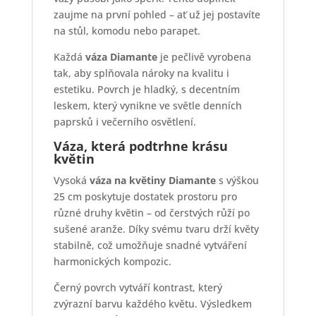
zaujme na první pohled – ať už jej postavíte
na stůl, komodu nebo parapet.
Každá
váza Diamante
je pečlivě vyrobena
tak, aby splňovala nároky na kvalitu i
estetiku. Povrch je hladký, s decentním
leskem, který vynikne ve světle denních
paprsků i večerního osvětlení.
Váza, která podtrhne krásu
květin
Vysoká
váza na květiny Diamante
s výškou
25 cm poskytuje dostatek prostoru pro
různé druhy květin – od čerstvých růží po
sušené aranže. Díky svému tvaru drží květy
stabilně, což umožňuje snadné vytváření
harmonických kompozic.
Černý povrch vytváří kontrast, který
zvýrazní barvu každého květu. Výsledkem