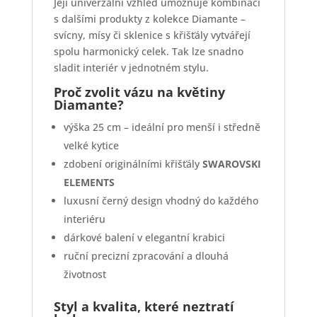
Její univerzální vzhled umožňuje kombinaci
s dalšími produkty z kolekce Diamante –
svícny, mísy či sklenice s křišťály vytvářejí
spolu harmonický celek. Tak lze snadno
sladit interiér v jednotném stylu.
Proč zvolit vázu na květiny
Diamante?
výška 25 cm – ideální pro menší i středně
velké kytice
zdobení originálními křišťály
SWAROVSKI
ELEMENTS
luxusní černý design vhodný do každého
interiéru
dárkové balení v elegantní krabici
ruční precizní zpracování a dlouhá
životnost
Styl a kvalita, které neztratí