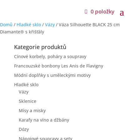
0 položky
Domů
/
Hladké sklo
/
Vázy
/ Váza Silhouette BLACK 25 cm
Diamante® s křišťály
Kategorie produktů
Cínové korbely, poháry a soupravy
Francouzské bonbony Les Anis de Flavigny
Módní doplňky s uměleckými motivy
Hladké sklo
Vázy
Sklenice
Mísy a misky
Karafy na víno a džbány
Dózy
Nápojové soupravy a sety