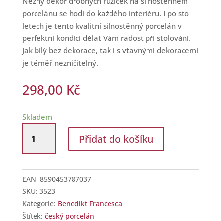
Něžný dekor drobných růžiček na silnostěnném
porcelánu se hodí do každého interiéru. I po sto
letech je tento kvalitní silnostěnný porcelán v
perfektní kondici dělat Vám radost při stolování.
Jak bílý bez dekorace, tak i s vtavnými dekoracemi
je téměř nezničitelný.
298,00
Kč
Skladem
Talíř
Přidat do košíku
mělký
26
cm
Benedikt
EAN:
8590453787037
Francesca
SKU:
3523
X8976
Kategorie:
Benedikt Francesca
množství
Štítek:
český porcelán