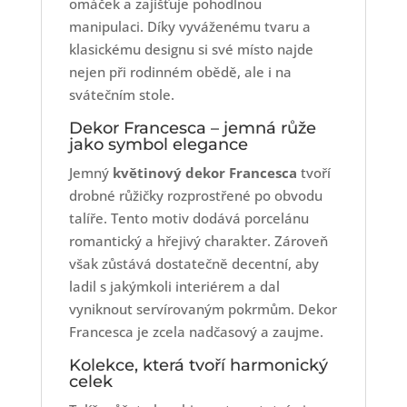
omáček a zajišťuje pohodlnou
manipulaci. Díky vyváženému tvaru a
klasickému designu si své místo najde
nejen při rodinném obědě, ale i na
svátečním stole.
Dekor Francesca – jemná růže
jako symbol elegance
Jemný
květinový dekor Francesca
tvoří
drobné růžičky rozprostřené po obvodu
talíře. Tento motiv dodává porcelánu
romantický a hřejivý charakter. Zároveň
však zůstává dostatečně decentní, aby
ladil s jakýmkoli interiérem a dal
vyniknout servírovaným pokrmům. Dekor
Francesca je zcela nadčasový a zaujme.
Kolekce, která tvoří harmonický
celek