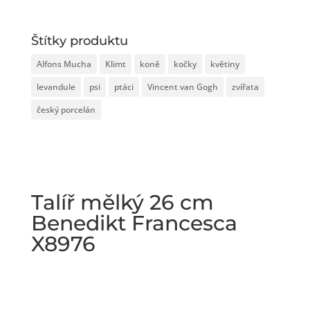
Štítky produktu
Alfons Mucha
Klimt
koně
kočky
květiny
levandule
psi
ptáci
Vincent van Gogh
zvířata
český porcelán
Talíř mělký 26 cm
Benedikt Francesca
X8976