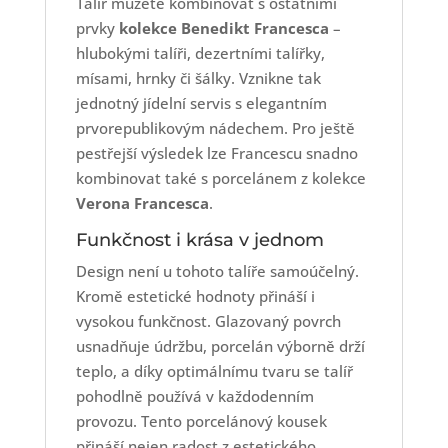
Talíř můžete kombinovat s ostatními
prvky
kolekce Benedikt Francesca
–
hlubokými talíři, dezertními talířky,
mísami, hrnky či šálky. Vznikne tak
jednotný jídelní servis s elegantním
prvorepublikovým nádechem. Pro ještě
pestřejší výsledek lze Francescu snadno
kombinovat také s porcelánem z kolekce
Verona Francesca
.
Funkčnost i krása v jednom
Design není u tohoto talíře samoúčelný.
Kromě estetické hodnoty přináší i
vysokou funkčnost. Glazovaný povrch
usnadňuje údržbu, porcelán výborně drží
teplo, a díky optimálnímu tvaru se talíř
pohodlně používá v každodenním
provozu. Tento porcelánový kousek
přináší nejen radost z estetického