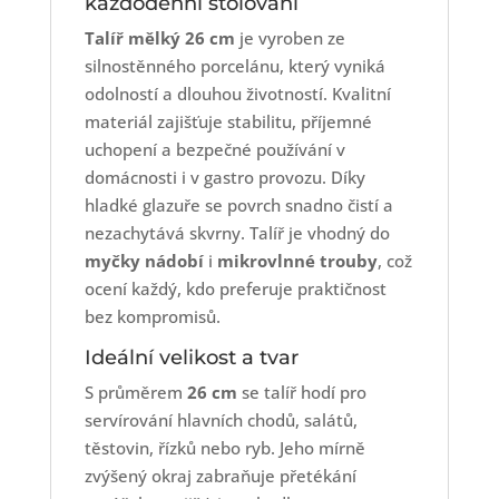
každodenní stolování
Talíř mělký 26 cm
je vyroben ze
silnostěnného porcelánu, který vyniká
odolností a dlouhou životností. Kvalitní
materiál zajišťuje stabilitu, příjemné
uchopení a bezpečné používání v
domácnosti i v gastro provozu. Díky
hladké glazuře se povrch snadno čistí a
nezachytává skvrny. Talíř je vhodný do
myčky nádobí
i
mikrovlnné trouby
, což
ocení každý, kdo preferuje praktičnost
bez kompromisů.
Ideální velikost a tvar
S průměrem
26 cm
se talíř hodí pro
servírování hlavních chodů, salátů,
těstovin, řízků nebo ryb. Jeho mírně
zvýšený okraj zabraňuje přetékání