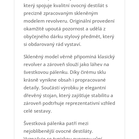
který spojuje kvalitní ovocný destilát s
precizně zpracovaným skleněným
modelem revolveru. Originální provedení
okamžitě upoutá pozornost a udělá z
obyčejného dárku stylový předmět, který
si obdarovaný rád vystaví.
Skleněný model věrně připomíná klasický
revolver a zároveň slouží jako láhev na
švestkovou pálenku. Díky čirému sklu
krásně vynikne obsah i propracované
detaily. Součástí výrobku je elegantní
dřevěný stojan, který zajišťuje stabilitu a
zároveň podtrhuje reprezentativní vzhled
celé sestavy.
Švestková pálenka patří mezi
nejoblíbenější ovocné destiláty.
Vyznačuje se typickou ovocnou vůní,