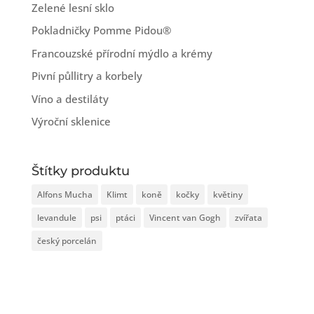
Zelené lesní sklo
Pokladničky Pomme Pidou®
Francouzské přírodní mýdlo a krémy
Pivní půllitry a korbely
Víno a destiláty
Výroční sklenice
Štítky produktu
Alfons Mucha
Klimt
koně
kočky
květiny
levandule
psi
ptáci
Vincent van Gogh
zvířata
český porcelán