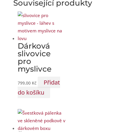
Související produkty
Dárková
slivovice
pro
myslivce
Přidat
799,00
Kč
do košíku