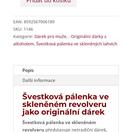
Přidat do košíku
Švestková
pálenka
ve
EAN:
8592567006189
skleněném
SKU:
1146
revolveru
Kategorie:
Dárek pro muže
,
,
Originální dárky s
množství
alkoholem
,
Švestková pálenka ve skleněných lahvích
Popis
Další informace
Švestková pálenka ve
skleněném revolveru
jako originální dárek
Švestková pálenka ve skleněném
revolveru
představuje netradiční dárek,