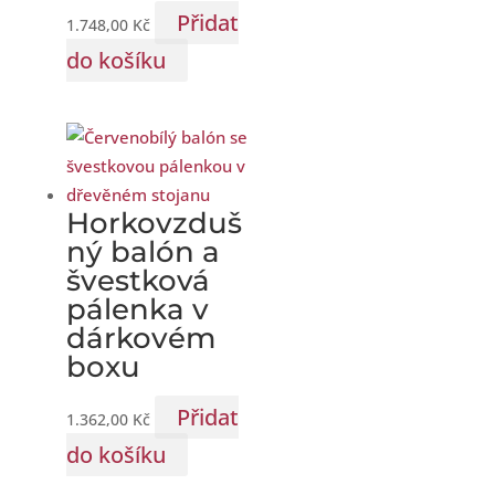
Přidat
1.748,00
Kč
do košíku
Horkovzduš
ný balón a
švestková
pálenka v
dárkovém
boxu
Přidat
1.362,00
Kč
do košíku