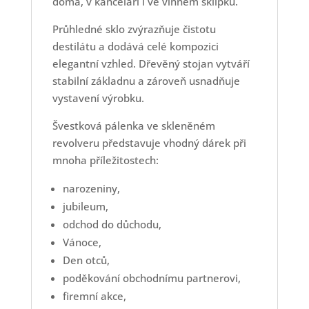
doma, v kanceláři i ve vinném sklípku.
Průhledné sklo zvýrazňuje čistotu
destilátu a dodává celé kompozici
elegantní vzhled. Dřevěný stojan vytváří
stabilní základnu a zároveň usnadňuje
vystavení výrobku.
Švestková pálenka ve skleněném
revolveru představuje vhodný dárek při
mnoha příležitostech:
narozeniny,
jubileum,
odchod do důchodu,
Vánoce,
Den otců,
poděkování obchodnímu partnerovi,
firemní akce,