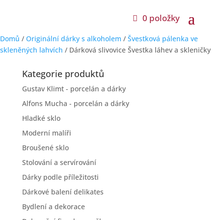
0 položky
Domů
/
Originální dárky s alkoholem
/
Švestková pálenka ve
skleněných lahvích
/ Dárková slivovice Švestka láhev a skleničky
Kategorie produktů
Gustav Klimt - porcelán a dárky
Alfons Mucha - porcelán a dárky
Hladké sklo
Moderní malíři
Broušené sklo
Stolování a servírování
Dárky podle příležitosti
Dárkové balení delikates
Bydlení a dekorace