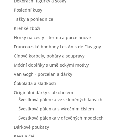
Dekorační figurky a sošky
Poslední kusy
Tašky a pohlednice
Křehké zboží
Hrnky na cesty – termo a porcelánové
Francouzské bonbony Les Anis de Flavigny
Cínové korbely, poháry a soupravy
Módní doplňky s uměleckými motivy
Van Gogh - porcelán a dárky
Čokoláda a sladkosti
Originální dárky s alkoholem
Švestková pálenka ve skleněných lahvích
Švestková pálenka s výročním číslem
Švestková pálenka v dřevěných modelech
Dárkové poukazy
Káva a čaj