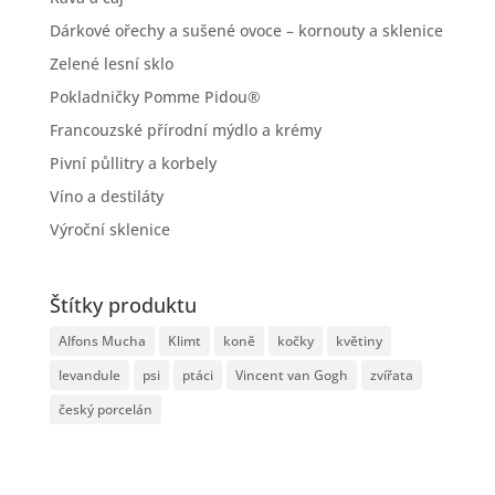
Dárkové ořechy a sušené ovoce – kornouty a sklenice
Zelené lesní sklo
Pokladničky Pomme Pidou®
Francouzské přírodní mýdlo a krémy
Pivní půllitry a korbely
Víno a destiláty
Výroční sklenice
Štítky produktu
Alfons Mucha
Klimt
koně
kočky
květiny
levandule
psi
ptáci
Vincent van Gogh
zvířata
český porcelán