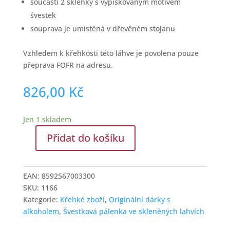
součástí 2 sklenky s vypískovaným motivem
švestek
souprava je umístěná v dřevěném stojanu
Vzhledem k křehkosti této láhve je povolena pouze
přeprava FOFR na adresu.
826,00
Kč
Jen 1 skladem
Přidat do košíku
Dárková
slivovice
Švestka
EAN:
8592567003300
láhev
SKU:
1166
a
Kategorie:
Křehké zboží
,
Originální dárky s
skleničky
alkoholem
,
Švestková pálenka ve skleněných lahvích
množství