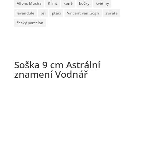
Alfons Mucha
Klimt
koně
kočky
květiny
levandule
psi
ptáci
Vincent van Gogh
zvířata
český porcelán
Soška 9 cm Astrální
znamení Vodnář