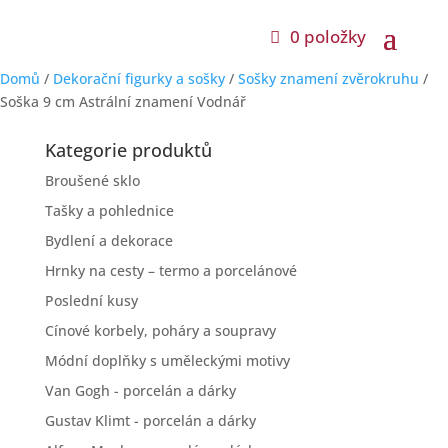
0 položky
Domů
/
Dekorační figurky a sošky
/
Sošky znamení zvěrokruhu
/
Soška 9 cm Astrální znamení Vodnář
Kategorie produktů
Broušené sklo
Tašky a pohlednice
Bydlení a dekorace
Hrnky na cesty – termo a porcelánové
Poslední kusy
Cínové korbely, poháry a soupravy
Módní doplňky s uměleckými motivy
Van Gogh - porcelán a dárky
Gustav Klimt - porcelán a dárky