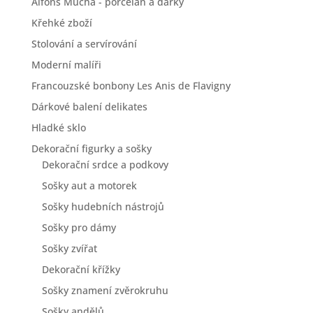
Alfons Mucha - porcelán a dárky
Křehké zboží
Stolování a servírování
Moderní malíři
Francouzské bonbony Les Anis de Flavigny
Dárkové balení delikates
Hladké sklo
Dekorační figurky a sošky
Dekorační srdce a podkovy
Sošky aut a motorek
Sošky hudebních nástrojů
Sošky pro dámy
Sošky zvířat
Dekorační křížky
Sošky znamení zvěrokruhu
Sošky andělů