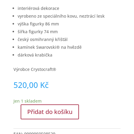
interiérová dekorace
vyrobeno ze speciálního kovu, neztrácí lesk
výška figurky 86 mm
šířka figurky 74 mm
český osmihranný křišťál
kamínek Swarovski® na hvězdě
dárková krabička
Výrobce Crystocraft®
520,00
Kč
Jen 1 skladem
Přidat do košíku
Soška
9
cm
EAN:
9999993508529