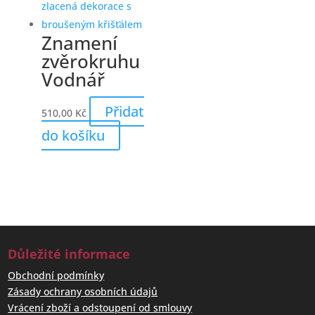
Znamení
zvěrokruhu
Vodnář
Přidat
510,00
Kč
do košíku
Důležité informace
Obchodní podmínky
Zásady ochrany osobních údajů
Vrácení zboží a odstoupení od smlouvy