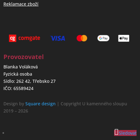
Reklamace zboží
Provozovatel
Blanka Voláková
Fyzická osoba
Sídlo: 262 42, Třebsko 27
IČO: 65589424
Design by
Square design
| Copyright U kamenného sloupu
2019 – 2026
Sledovat