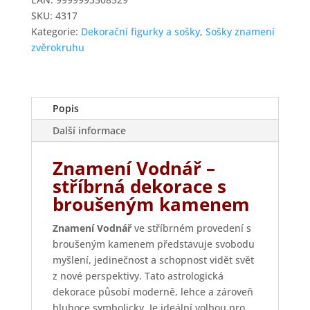
Astrální
SKU:
4317
znamení
Kategorie:
Dekorační figurky a sošky
,
Sošky znamení
Vodnář
zvěrokruhu
množství
Popis
Další informace
Znamení Vodnář –
stříbrná dekorace s
broušeným kamenem
Znamení Vodnář
ve stříbrném provedení s
broušeným kamenem představuje svobodu
myšlení, jedinečnost a schopnost vidět svět
z nové perspektivy. Tato astrologická
dekorace působí moderně, lehce a zároveň
hluboce symbolicky. Je ideální volbou pro