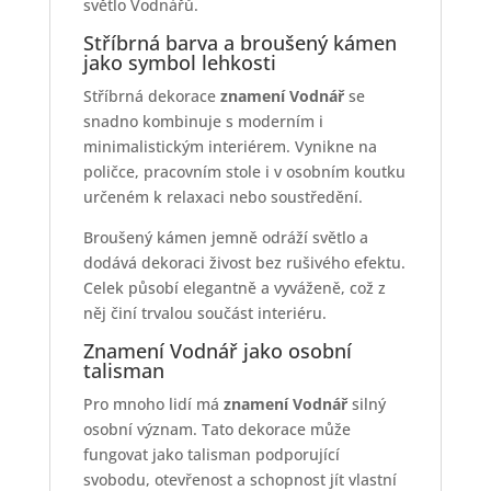
světlo Vodnářů.
Stříbrná barva a broušený kámen
jako symbol lehkosti
Stříbrná dekorace
znamení Vodnář
se
snadno kombinuje s moderním i
minimalistickým interiérem. Vynikne na
poličce, pracovním stole i v osobním koutku
určeném k relaxaci nebo soustředění.
Broušený kámen jemně odráží světlo a
dodává dekoraci živost bez rušivého efektu.
Celek působí elegantně a vyváženě, což z
něj činí trvalou součást interiéru.
Znamení Vodnář jako osobní
talisman
Pro mnoho lidí má
znamení Vodnář
silný
osobní význam. Tato dekorace může
fungovat jako talisman podporující
svobodu, otevřenost a schopnost jít vlastní