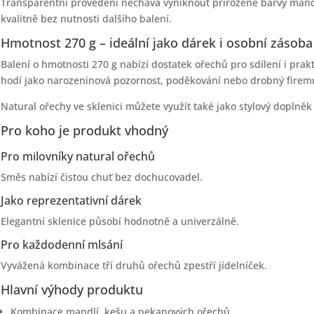
Transparentní provedení nechává vyniknout přirozené barvy mandl
kvalitně bez nutnosti dalšího balení.
Hmotnost 270 g – ideální jako dárek i osobní zásoba
Balení o hmotnosti 270 g nabízí dostatek ořechů pro sdílení i prakt
hodí jako narozeninová pozornost, poděkování nebo drobný firem
Natural ořechy ve sklenici můžete využít také jako stylový doplně
Pro koho je produkt vhodný
Pro milovníky natural ořechů
Směs nabízí čistou chuť bez dochucovadel.
Jako reprezentativní dárek
Elegantní sklenice působí hodnotně a univerzálně.
Pro každodenní mlsání
Vyvážená kombinace tří druhů ořechů zpestří jídelníček.
Hlavní výhody produktu
Kombinace mandlí, kešu a pekanových ořechů