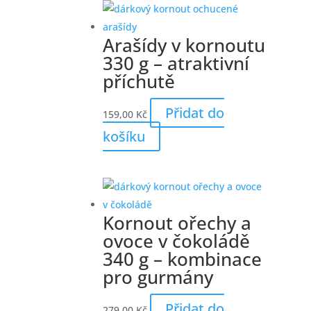
Arašídy v kornoutu
330 g – atraktivní
příchutě
Přidat do
159,00
Kč
košíku
Kornout ořechy a
ovoce v čokoládě
340 g – kombinace
pro gurmány
Přidat do
279,00
Kč