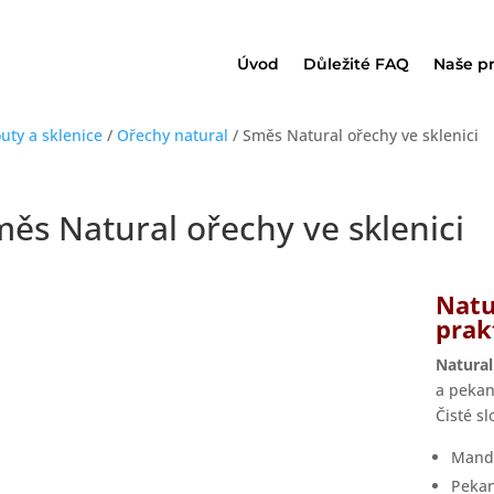
Úvod
Důležité FAQ
Naše p
uty a sklenice
/
Ořechy natural
/ Směs Natural ořechy ve sklenici
ěs Natural ořechy ve sklenici
Natu
prak
Natural
a pekan
Čisté s
Mand
Pekan