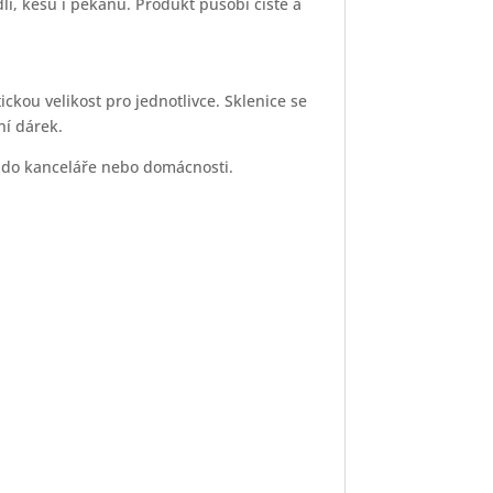
í, kešu i pekanů. Produkt působí čistě a
ickou velikost pro jednotlivce. Sklenice se
ní dárek.
k do kanceláře nebo domácnosti.