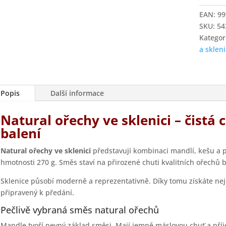
sklenici
EAN:
99
množstv
SKU:
54
Kategor
a sklen
Popis
Další informace
Natural ořechy ve sklenici – čistá
balení
Natural ořechy ve sklenici
představují kombinaci mandlí, kešu a 
hmotnosti 270 g. Směs staví na přirozené chuti kvalitních ořechů b
Sklenice působí moderně a reprezentativně. Díky tomu získáte nej
připravený k předání.
Pečlivě vybraná směs natural ořechů
Mandle tvoří pevný základ směsi. Mají jemně máslovou chuť a pří