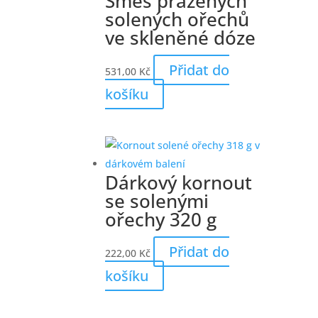
Směs pražených
solených ořechů
ve skleněné dóze
Přidat do
531,00
Kč
košíku
Dárkový kornout
se solenými
ořechy 320 g
Přidat do
222,00
Kč
košíku