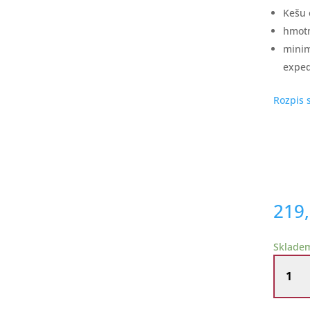
Kešu 
hmotn
minim
exped
Rozpis 
219
Sklade
Směs
Natural
ořechy
ve