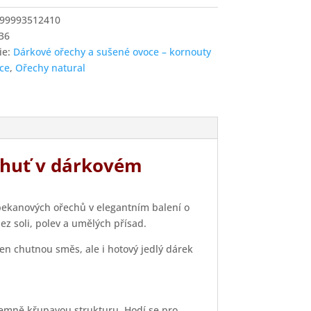
99993512410
í
36
ie:
Dárkové ořechy a sušené ovoce – kornouty
ice
,
Ořechy natural
 chuť v dárkovém
pekanových ořechů v elegantním balení o
ez soli, polev a umělých přísad.
en chutnou směs, ale i hotový jedlý dárek
jemně křupavou strukturu. Hodí se pro