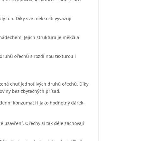
lý tón. Díky své měkkosti vyvažují
ádechem. Jejich struktura je měkčí a
 druhů ořechů s rozdílnou texturou i
zená chuť jednotlivých druhů ořechů. Díky
roviny bez zbytečných přísad.
dodenní konzumaci i jako hodnotný dárek.
 uzavření. Ořechy si tak déle zachovají