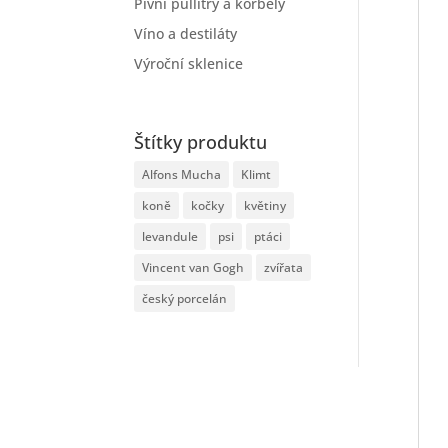
Pivní půllitry a korbely
Víno a destiláty
Výroční sklenice
Štítky produktu
Alfons Mucha
Klimt
koně
kočky
květiny
levandule
psi
ptáci
Vincent van Gogh
zvířata
český porcelán