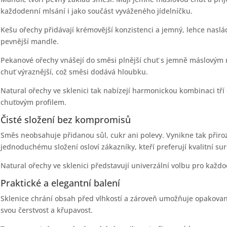
každodenní mlsání i jako součást vyváženého jídelníčku.
Kešu ořechy přidávají krémovější konzistenci a jemný, lehce naslád
pevnější mandle.
Pekanové ořechy vnášejí do směsi plnější chuť s jemně máslovým n
chuť výraznější, což směsi dodává hloubku.
Natural ořechy ve sklenici tak nabízejí harmonickou kombinaci tří
chuťovým profilem.
Čisté složení bez kompromisů
Směs neobsahuje přidanou sůl, cukr ani polevy. Vynikne tak přiro
jednoduchému složení osloví zákazníky, kteří preferují kvalitní su
Natural ořechy ve sklenici představují univerzální volbu pro kaž
Praktické a elegantní balení
Sklenice chrání obsah před vlhkostí a zároveň umožňuje opakované
svou čerstvost a křupavost.