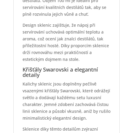
destilátu. Objem 100 ml je ideální pro
servírování kvalitních destilátů tak, aby se
plně rozvinula jejich vůně a chuť.
Design sklenic zajišťuje, že nápoj při
servírování uchovává optimální teplotu a
aroma, což ocení jak znalci destilátů, tak
příležitostní hosté. Díky proporcím sklenice
drží rovnováhu mezi praktičností a
estetickým dojmem na stole.
Křišťály Swarovski a elegantní
detaily
Kalichy sklenic jsou doplněny pečlivě
vsazenými křišťály Swarovski, které odrážejí
světlo a dodávají každému setu luxusní
charakter. Jemné zdobení zachovává čistou
linii sklenice a působí vkusně, aniž by rušilo
minimalistický elegantní design.
Sklenice díky těmto detailům zvýrazní