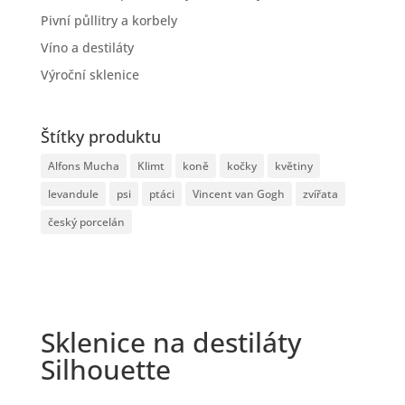
Pivní půllitry a korbely
Víno a destiláty
Výroční sklenice
Štítky produktu
Alfons Mucha
Klimt
koně
kočky
květiny
levandule
psi
ptáci
Vincent van Gogh
zvířata
český porcelán
Sklenice na destiláty
Silhouette