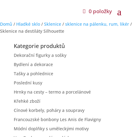
0 položky
Domů
/
Hladké sklo
/
Sklenice
/
sklenice na pálenku, rum, likér
/
Sklenice na destiláty Silhouette
Kategorie produktů
Dekorační figurky a sošky
Bydlení a dekorace
Tašky a pohlednice
Poslední kusy
Hrnky na cesty – termo a porcelánové
Křehké zboží
Cínové korbely, poháry a soupravy
Francouzské bonbony Les Anis de Flavigny
Módní doplňky s uměleckými motivy