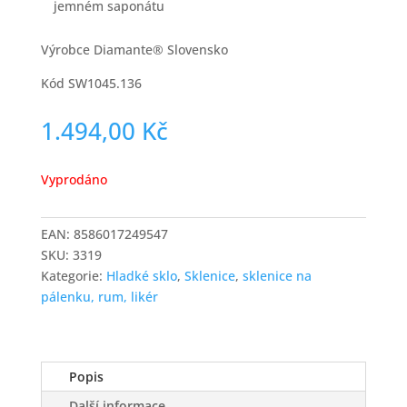
jemném saponátu
Výrobce Diamante® Slovensko
Kód SW1045.136
1.494,00
Kč
Vyprodáno
EAN:
8586017249547
SKU:
3319
Kategorie:
Hladké sklo
,
Sklenice
,
sklenice na
pálenku, rum, likér
Popis
Další informace